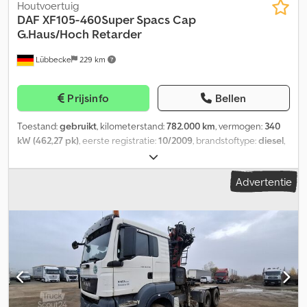
Houtvoertuig
DAF
XF105-460Super Spacs Cap
G.Haus/Hoch Retarder
Lübbecke
229 km
Prijsinfo
Bellen
Toestand:
gebruikt
, kilometerstand:
782.000 km
, vermogen:
340
kW (462,27 pk)
, eerste registratie:
10/2009
, brandstoftype:
diesel
,
asconfiguratie:
6x2
, brandstof:
diesel
, remmen:
retarder
, kleur:
groen
, soort overbrenging:
automatisch
, emissieklasse:
Euro 5
,
Advertentie
Bouwjaar:
2009
, Uitrusting:
ABS, EBS (Elektronisch Remsysteem),
aanhangwagenkoppeling, airconditioning, cruise control,
retarder, tractieregeling
, = Aanvullende opties en accessoires =
- Climate control - Intarder - Verwarming = Meer informatie =
Ledig gewicht: 26.000 kg GVW: 26.000 kg Dkedpfx Ahsxt Rzcemer
Aantal slaapplaatsen: 2 Verkoopprijs: € 12.500, US$ 14.240