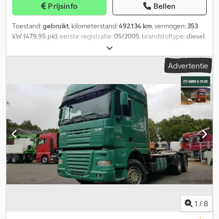
Prijsinfo
Bellen
Toestand:
gebruikt
, kilometerstand:
492.134 km
, vermogen:
353
kW (479,95 pk)
, eerste registratie:
05/2005
, brandstoftype:
diesel
,
asconfiguratie:
4x2
, brandstof:
diesel
, kleur:
groen
, soort
overbrenging:
mechanisch
, emissieklasse:
Euro 4
, Bouwjaar:
2005
,
Advertentie
Uitrusting:
ABS, EBS (Elektronisch Remsysteem),
aanhangwagenkoppeling, airconditioning, boordcomputer,
centrale vergrendeling, kraan
, = Aanvullende opties en
accessoires = - Centrale smering - Zonneklep Dkjdoxzqpiopfx
Ahmer = Meer informatie = Aantal cilinders: 8 Motorinhoud: 12.820
cc GVW: 18.000 kg Verkoopprijs: € 18.000, US$ 20.510
1
/
8