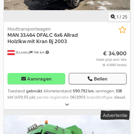
1
/
25
Houttransportwagen
MAN
33.464 DFALC 6x6 Allrad
Holzlkw mit Kran Bj 2003
€ 34.900
St.Lorenz
746 km
Vaste prijs excl. btw
(€ 41.880 bruto)
Aanvragen
Bellen
Toestand:
gebruikt
, kilometerstand:
590.792 km
, vermogen:
338
kW (459,55 pk)
, eerste registratie:
06/2003
, brandstoftype:
diesel
,
totaalgewicht:
26.000 kg
, asconfiguratie:
3 assen
, remmen:
retarder
, kleur:
wit
, soort overbrenging:
mechanisch
,
Advertentie
emissieklasse:
Euro 3
, totale breedte:
2.550 mm
, totale hoogte:
4.000 mm
, laadruimte lengte:
5.300 mm
, laadruimtebreedte:
2.500 mm
, Uitrusting:
kraan, vierwielaandrijving
,