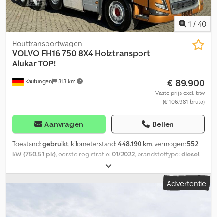
1
/
40
Houttransportwagen
VOLVO
FH16 750 8X4 Holztransport
Alukar TOP!
€ 89.900
Kaufungen
313 km
Vaste prijs excl. btw
(€ 106.981 bruto)
Aanvragen
Bellen
Toestand:
gebruikt
, kilometerstand:
448.190 km
, vermogen:
552
kW (750,51 pk)
, eerste registratie:
01/2022
, brandstoftype:
diesel
,
totaalgewicht:
33.664 kg
, asconfiguratie:
3 assen
, remmen:
retarder
, kleur:
goud
, soort overbrenging:
automatisch
,
Advertentie
emissieklasse:
Euro 6
, laadruimte lengte:
7.000 mm
, Bouwjaar:
2022
, Uitrusting:
ABS, airconditioning, elektronisch
stabiliteitsprogramma (ESP), navigatiesysteem, roetfilter,
standkachel
, Interne voertuignummer: VTC16 Per direct