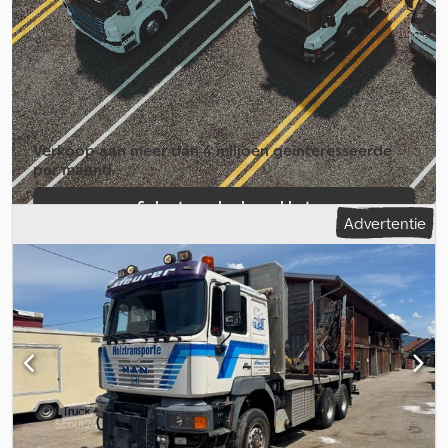
Dkjdpszqrnljfx Ahmer
Verkoop aan meer dan 4 miljoen geïnte­resseerde
per maand.
Selecteer dealerpakket
Advertentie
Individuele advertentie aanmaken