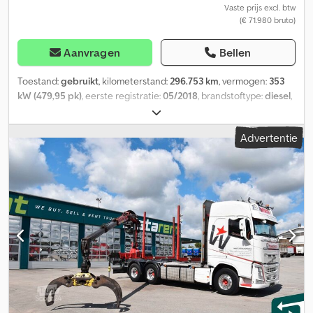
Vaste prijs excl. btw
(€ 71.980 bruto)
Aanvragen
Bellen
Toestand:
gebruikt
, kilometerstand:
296.753 km
, vermogen:
353
kW (479,95 pk)
, eerste registratie:
05/2018
, brandstoftype:
diesel
,
asconfiguratie:
4x2
, wielbasis:
3.650 mm
, kleur:
wit
,
bestuurderscabine:
overig
, soort overbrenging:
automatisch
,
Advertentie
emissieklasse:
Euro 6
, ophanging:
staal-lucht
, aantal zitplaatsen:
2
,
laadruimte inhoud:
39 m³
, laadruimte lengte:
6.650 mm
,
laadruimtebreedte:
2.500 mm
, laadruimtehoogte:
2.400 mm
,
Uitrusting:
airconditioning, cruise control, hydraulica,
standkachel
, Kleur: wit, Laadruimte (L B H): 6.650 mm x 2.500 mm x
2.400 mm, Laadvolume: 39 m³, Stoffen bekleding stoelen,
Interieurkleur: zwart, Luchtgeveerde bladvering, Intarder, Digitale
tachograaf, Koppelschotel: Fischer, PTO: NH/4C pomp,
Elektronisch remsysteem EBS, Remassistent, Elektronisch
stabiliteitsprogramma ESP, Standkachel/automatische
voorselectie, Comfort bestuurdersstoel, Luchtgeveerde
bestuurdersstoel, Radio/CD, Voorbereiding voor Bluetooth