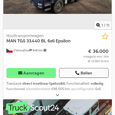
1
/
11
Houttransportwagen
MAN
TGS 33.440 BL 6x6 Epsilon
€ 36.000
Ostrovačice
848 km
vraagprijs excl. btw
(€ 43.560 bruto)
Aanvragen
Bellen
Toestand:
direct inzetbaar (gebruikt)
, Functionaliteit:
volledig
functioneel
, kilometerstand:
498.000 km
, asconfiguratie:
6x6
,
wielbasis:
3.600 mm
, remmen:
intarder
, kleur:
wit
,
bestuurderscabine:
slaapcabine
, soort overbrenging:
mechanisch
, ophanging:
staal-lucht
, Uitrusting:
kraan, retarder
,
Epsilon Q170Z96 kraan Ook te koop inclusief aanhangwagen.