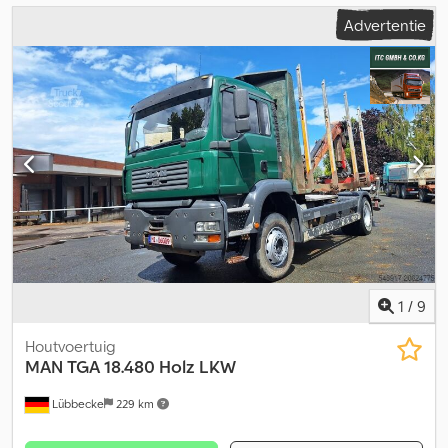
Advertentie
1
/
9
Houtvoertuig
MAN
TGA 18.480 Holz LKW
Lübbecke
229 km