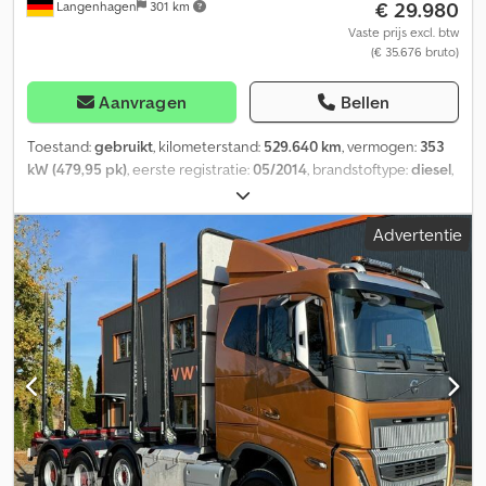
€ 29.980
Langenhagen
301 km
Vaste prijs excl. btw
(€ 35.676 bruto)
Aanvragen
Bellen
Toestand:
gebruikt
, kilometerstand:
529.640 km
, vermogen:
353
kW (479,95 pk)
, eerste registratie:
05/2014
, brandstoftype:
diesel
,
totaalgewicht:
26.000 kg
, asconfiguratie:
3 assen
, remmen:
retarder
, kleur:
blauw
, soort overbrenging:
automatisch
,
Advertentie
emissieklasse:
Euro 5
, Uitrusting:
ABS, airconditioning, kraan,
standkachel
, TGS 26.480 6x4 kraan KESLA 2124 met lier,
aluminium velgen, banden ca. 60% Dsdpsv Ut Tuofx Ahmekr