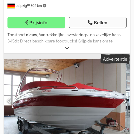
Leipzig
502 km
Prijsinfo
Bellen
Toestand:
nieuw
, Aantrekkelijke investerings- en zakelijke kans –
3-15db Direct beschikbare foodtrucks! Grijp de kans om te
investeren in de snelgroeiende streetfood-markt! Volledig
uitgeruste, direct inzetbare snackwagens zijn per direct
Advertentie
leverbaar – ook met flexibele financieringsopties vanaf 0%
aanbetaling. Deze voertuigen zijn direct te verhuren of door te
verkopen en bieden een snelle terugverdientijd en voorspelbare
inkomsten vanaf de eerste maand. Dsdoxp Ir Ropfx Ah Ejck Voor
investeerders & ondernemers: - Passief inkomen door verhuur -
Uitbreiding van bestaande horeca- of evenementenactiviteiten -
Opbouw van een rendabel businessmodel in de streetfood-
sector - Veilige investering in materiële activa met snelle
waardestijging Uw voordelen: - Direct beschikbare voertuigen,
geen wachttijd - Flexibele lease- of financieringsopties vanaf 0%
eigen vermogen - Grote vraag in Duitsland, Oostenrijk en
Zwitserland - Snel rendement door verhuur of doorverkoop -