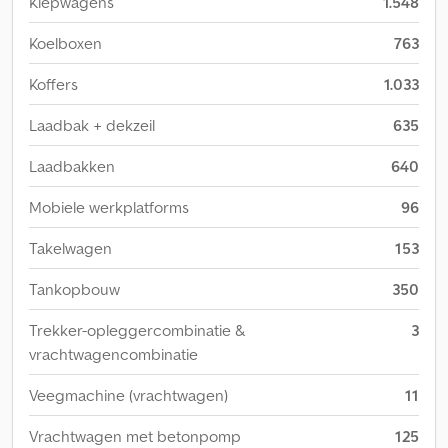
Kiepwagens
1.548
Koelboxen
763
Koffers
1.033
Laadbak + dekzeil
635
Laadbakken
640
Mobiele werkplatforms
96
Takelwagen
153
Tankopbouw
350
Trekker-opleggercombinatie &
3
vrachtwagencombinatie
Veegmachine (vrachtwagen)
11
Vrachtwagen met betonpomp
125