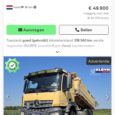
€ 49.900
Vuren
38 km
vraagprijs excl. btw
(€ 60.379 bruto)
Aanvragen
Bellen
Toestand:
goed (gebruikt)
, kilometerstand:
338.560 km
, eerste
registratie:
04/2015
, brandstoftype:
diesel
, bandenmaten:
000/13R22,5
, asconfiguratie:
6x4
, wielbasis:
3.300 mm
, brandstof:
diesel
, remmen:
retarder
, kleur:
geel
, bestuurderscabine:
Advertentie
dagcabine
, soort overbrenging:
automatisch
, aantal
versnellingen:
12
, emissieklasse:
Euro 6
, ophanging:
staal
, totale
lengte:
7.820 mm
, totale breedte:
2.550 mm
, totale hoogte:
3.380
mm
, laadruimte lengte:
4.890 mm
, laadruimtebreedte:
2.390 mm
,
laadruimtehoogte:
900 mm
, Bouwjaar:
2015
, Uitrusting:
ABS,
Bluetooth, aanhangwagenkoppeling, airconditioning, centrale
vergrendeling, cruise control, elektrisch verstelbare spiegel,
elektrische raamverstelling, retarder, standkachel,
stoelverwarming, tractieregeling
, = Aanvullende opties en
accessoires = - Digitale tachograaf - Extra remsysteem - Fixed -