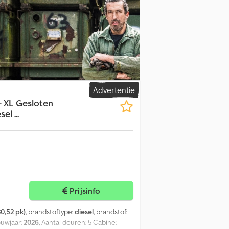
Advertentie
- XL Gesloten
l ...
Prijsinfo
0,52 pk)
, brandstoftype:
diesel
, brandstof:
ouwjaar:
2026
, Aantal deuren: 5 Cabine: