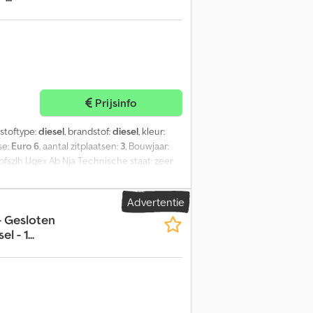
Prijsinfo
dstoftype:
diesel
, brandstof:
diesel
, kleur:
se:
Euro 6
, aantal zitplaatsen:
3
, Bouwjaar:
fszlh Uqex Ab Nja Technische staat: zeer
Advertentie
- Gesloten
 - 1...