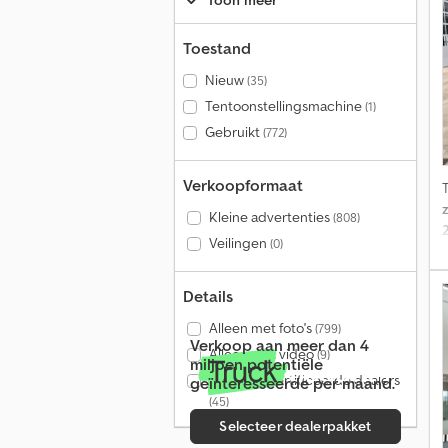
Toon meer
Toestand
Nieuw
(35)
Tentoonstellingsmachine
(1)
Gebruikt
(772)
Verkoopformaat
z
Kleine advertenties
(808)
Veilingen
(0)
Details
Alleen met foto's
(799)
Verkoop aan meer dan 4
Alleen met video
(9)
miljoen potentiële
Alleen gecertificeerde dealers
geïnteresseerde per maand.
(45)
Selecteer dealerpakket