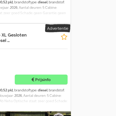
0,52 pk)
, brandstoftype:
diesel
, brandstof:
uwjaar:
2026
, Aantal deuren: 5 Cabine:
at: zeer goed Schade: geen Garantie: geen
 omzetbelasting is aftrekbaar
Advertentie
 XL Gesloten
l ...
Prijsinfo
0,52 pk)
, brandstoftype:
diesel
, brandstof:
 Bouwjaar:
2026
, Aantal deuren: 5 Cabine:
 Ab Neha Optische staat: zeer goed Schade:
ekbaar