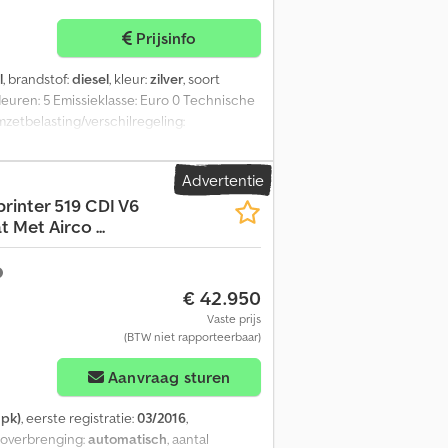
Prijsinfo
l
, brandstof:
diesel
, kleur:
zilver
, soort
 deuren: 5 Emissieklasse: Euro 0 Technische
zetbelasting/verschilregeling:
Advertentie
printer 519 CDI V6
Met Airco ...
€ 42.950
Vaste prijs
(BTW niet rapporteerbaar)
Aanvraag sturen
 pk)
, eerste registratie:
03/2016
,
t overbrenging:
automatisch
, aantal