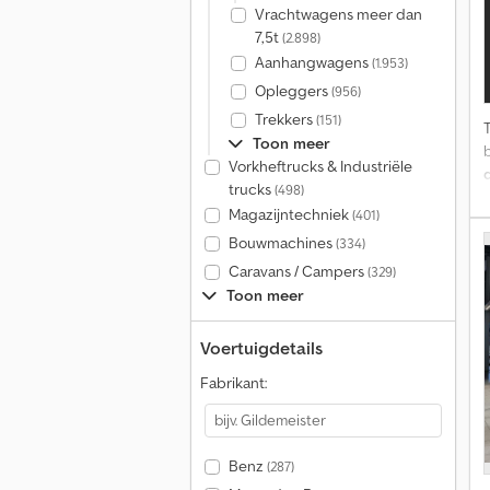
Vrachtwagens meer dan
7,5t
(2.898)
Aanhangwagens
(1.953)
Opleggers
(956)
Trekkers
(151)
Toon meer
Vorkheftrucks & Industriële
trucks
(498)
Magazijntechniek
(401)
Bouwmachines
(334)
Caravans / Campers
(329)
Toon meer
Voertuigdetails
i
Fabrikant:
Benz
(287)