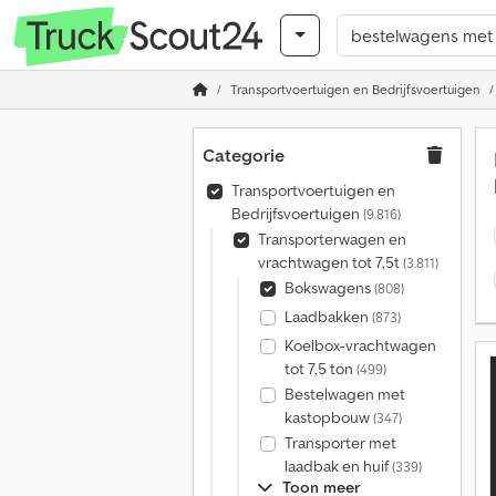
Transportvoertuigen en Bedrijfsvoertuigen
Categorie
Transportvoertuigen en
Bedrijfsvoertuigen
(9.816)
Transporterwagen en
vrachtwagen tot 7,5t
(3.811)
Bokswagens
(808)
Laadbakken
(873)
Koelbox-vrachtwagen
tot 7,5 ton
(499)
Bestelwagen met
kastopbouw
(347)
Transporter met
laadbak en huif
(339)
Toon meer