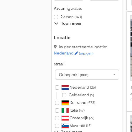
Mercedes-Benz Vito Caravans/Campers
Asconfiguratie:
2 assen
(143)
Toon meer
Locatie
Uw gedetecteerde locatie:
Nederland
(wijzigen)
straal:
Onbeperkt
(808)
Nederland
(25)
z
Gelderland
(5)
Duitsland
(673)
Italië
(47)
Oostenrijk
(22)
Slovenië
(13)