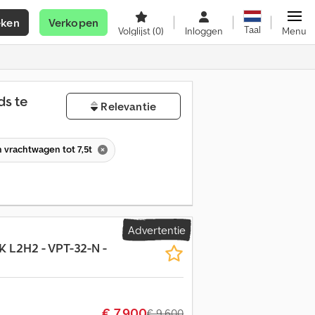
eken
Verkopen
Taal
Volglijst
(0)
Inloggen
Menu
s te
Relevantie
 vrachtwagen tot 7,5t
Advertentie
PK L2H2 - VPT-32-N -
€ 7.900
€ 9.600