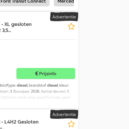
Ford Transit Connect
Mercedes-Benz Vito Bestelwage
Advertentie
- XL gesloten
,5...
Prijsinfo
dstoftype:
diesel
, brandstof:
diesel
, kleur:
aatsen:
3
, Bouwjaar:
2026
, Aantal deuren: 5
 Optische staat: zeer goed Schade: geen
Advertentie
 - L4H2 Gesloten
...