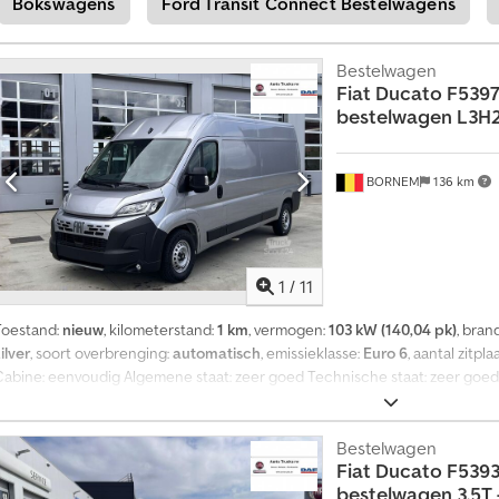
Bokswagens
Ford Transit Connect Bestelwagens
Bestelwagen
Fiat
Ducato F5397 
bestelwagen L3H2 3
BORNEM
136 km
1
/
11
Toestand:
nieuw
, kilometerstand:
1 km
, vermogen:
103 kW (140,04 pk)
, bran
ilver
, soort overbrenging:
automatisch
, emissieklasse:
Euro 6
, aantal zitpl
Cabine: eenvoudig Algemene staat: zeer goed Technische staat: zeer goed
Chjdpfx Abozlif Ro Nsa Garantie: geen
Bestelwagen
Fiat
Ducato F5393
bestelwagen 3,5T –