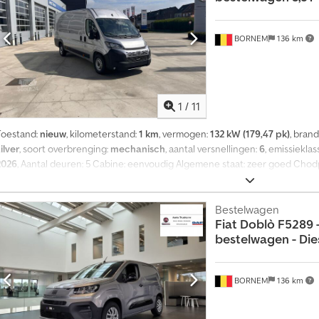
BORNEM
136 km
1
/
11
Toestand:
nieuw
, kilometerstand:
1 km
, vermogen:
132 kW (179,47 pk)
, bran
ilver
, soort overbrenging:
mechanisch
, aantal versnellingen:
6
, emissieklas
2026
, Aantal deuren: 5 Cabine: eenvoudig Algemene staat: zeer goed Chodp
goed Optische staat: zeer goed Schade: geen Garantie: geen
Bestelwagen
Fiat
Doblò F5289 
bestelwagen - Diesel
BORNEM
136 km