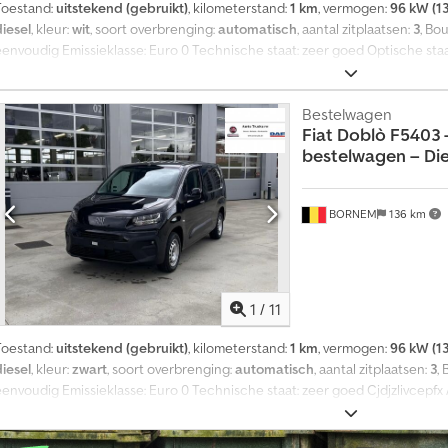
Toestand:
uitstekend (gebruikt)
, kilometerstand:
1 km
, vermogen:
96 kW (13
diesel
, kleur:
wit
, soort overbrenging:
automatisch
, aantal zitplaatsen:
3
, Bo
eenvoudig Emissieklasse: Euro 0 Technische staat: zeer goed Optische sta
Chodpfx Aezli S Rob Noa Prijs: op aanvraag Omzetbelasting/margebelasting:
Bestelwagen
V
Fiat
Doblò F5403 -
o
bestelwagen – Diese
e
r
t
BORNEM
136 km
u
i
g
t
1
/
11
e
k
Toestand:
uitstekend (gebruikt)
, kilometerstand:
1 km
, vermogen:
96 kW (13
o
diesel
, kleur:
zwart
, soort overbrenging:
automatisch
, aantal zitplaatsen:
3
,
o
eenvoudig Emissieklasse: Euro 0 Technische staat: zeer goed Cjdjzlivcepfx
p
geen Garantie: geen Omzetbelasting/verschilregeling: omzetbelasting aftr
?