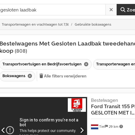
Zo
Transporterwagen en vrachtwagen tot 7,5t
Gebruikte bokswagens
Bestelwagens Met Gesloten Laadbak tweedehand
koop
(808)
Transportvoertuigen en Bedrijfsvoertuigen
Transporterwagen en
Bokswagens
Alle filters verwijderen
Bestelwagen
Ford
Transit 155 
GESLOTEN MET I...
Tiel
29 km