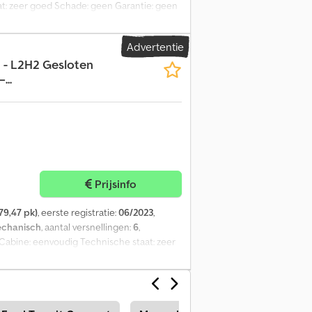
at: zeer goed Schade: geen Garantie: geen
iu Ss Nea
Advertentie
 - L2H2 Gesloten
...
Prijsinfo
79,47 pk)
, eerste registratie:
06/2023
,
chanisch
, aantal versnellingen:
6
,
5 Cabine: eenvoudig Technische staat: zeer
 Dj Nja Prijs: op aanvraag