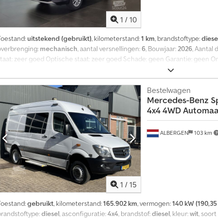
1
/
10
Toestand:
uitstekend (gebruikt)
, kilometerstand:
1 km
, brandstoftype:
diese
overbrenging:
mechanisch
, aantal versnellingen:
6
, Bouwjaar:
2026
, Aantal
staat: zeer goed Optische staat: zeer goed Schade: geen Garantie: geen Om
omzetbelasting is aftrekbaar Chodpfxjzlhwfj Ab Noa
Bestelwagen
Mercedes-Benz
S
4x4 4WD Automaat 
ALBERGEN
103 km
1
/
15
Toestand:
gebruikt
, kilometerstand:
165.902 km
, vermogen:
140 kW (190,35
brandstoftype:
diesel
, asconfiguratie:
4x4
, brandstof:
diesel
, kleur:
wit
, soor