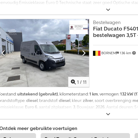
n
eenvoudig Emissieklasse: Euro 0 Technische staat: zeer goed Optische sta
Omzetbelasting/verschilregeling: omzetbelasting aftrekbaar Chedpfx Abjzl
Bestelwagen
Fiat
Ducato F5401
bestelwagen 3,5T –
BORNEM
136 km
1
/
11
Toestand:
uitstekend (gebruikt)
, kilometerstand:
1 km
, vermogen:
132 kW (1
brandstoftype:
diesel
, brandstof:
diesel
, kleur:
zilver
, soort overbrenging:
me
emissieklasse:
Euro 6
, aantal zitplaatsen:
3
, Bouwjaar:
2026
, Aantal deuren: 
goed Optische staat: zeer goed Schade: geen Garantie: geen Chodpfx Abozlil
Omzetbelasting/margeregeling: omzetbelasting is aftrekbaar
Ontdek meer gebruikte voertuigen