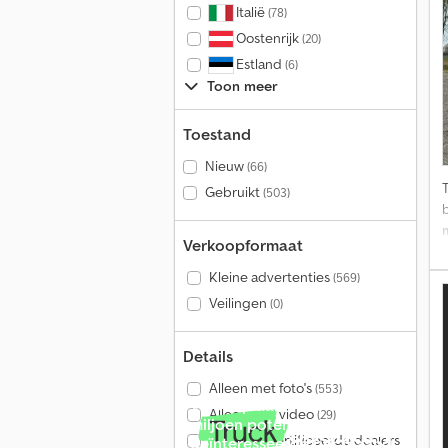
Italië
(78)
Oostenrijk
(20)
Estland
(6)
D
Toon meer
s
Toestand
Nieuw
(66)
Gebruikt
(503)
Verkoopformaat
Kleine advertenties
(569)
Veilingen
(0)
r
Details
i
Alleen met foto's
(553)
Verkoop aan meer dan 4
Alleen met video
(29)
miljoen potentiële
Alleen gecertificeerde dealers
geïnteresseerde per maand.