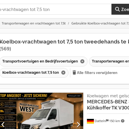
Zo
Transporterwagen en vrachtwagen tot 7,5t
Gebruikte Koelbox-vrachtwagen tot 7,
Koelbox-vrachtwagen tot 7,5 ton tweedehands te
(569)
Transportvoertuigen en Bedrijfsvoertuigen
Transporterwagen en
Koelbox-vrachtwagen tot 7,5 ton
Alle filters verwijderen
V
Koelwagen met geïso
e
MERCEDES-BENZ
r
k
Kühlkoffer TK V30
o
o
Datteln
150 km
p
a