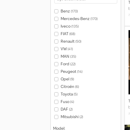
P
Benz
(170)
b
z
Mercedes-Benz
(170)
a
Iveco
(135)
v
FIAT
(68)
Renault
(50)
VW
(41)
MAN
(35)
s
Ford
(22)
Peugeot
(14)
Opel
(9)
4
Citroën
(6)
d
Toyota
(5)
Fuso
(4)
u
DAF
(2)
a
Mitsubishi
(2)
b
Model: