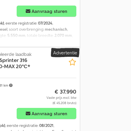
Aanvraag sturen
pk)
, eerste registratie:
07/2024
,
iesel
, soort overbrenging:
mechanisch
,
ngte:
5.550 mm
, totale breedte:
2.070 mm
,
1.560 mm
, laadruimtehoogte:
1.700 mm
,
, centrale vergrendeling, cruise control,
Advertentie
leerde laadbak
ssoires = - 12-volt stopcontact - Airbag voor
Sprinter 316
al cilinders: 4 Cjdjzga Tuspfx Acberf
0-MAX 20°C*
aal toegestaan gewicht: 3.500 kg
 15, 5145NJ WAALWIJK, NL, robert.
31 km
€ 37.990
Vaste prijs excl. btw
(€ 45.208 bruto)
Aanvraag sturen
pk)
, eerste registratie:
08/2021
,