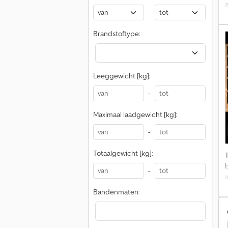
i
-
Brandstoftype:
4
p
Leeggewicht [kg]:
A
-
Maximaal laadgewicht [kg]:
-
Totaalgewicht [kg]:
-
v
a
r
Bandenmaten: