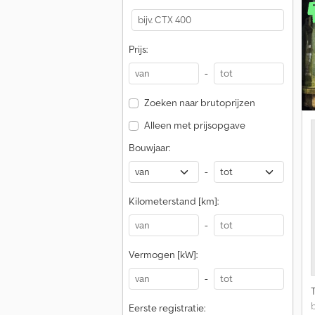
l
v
Prijs:
4
v
-
Zoeken naar brutoprijzen
s
Alleen met prijsopgave
b
Bouwjaar:
-
r
Kilometerstand [km]:
b
-
b
Vermogen [kW]:
-
Eerste registratie: