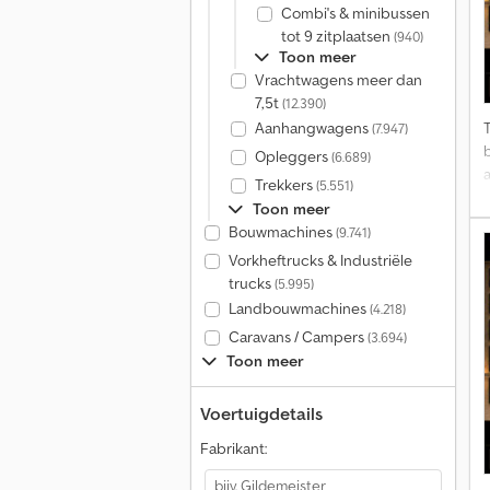
Combi's & minibussen
tot 9 zitplaatsen
(940)
Toon meer
Vrachtwagens meer dan
7,5t
(12.390)
Aanhangwagens
(7.947)
Opleggers
(6.689)
a
Trekkers
(5.551)
Toon meer
Bouwmachines
(9.741)
Vorkheftrucks & Industriële
trucks
(5.995)
Landbouwmachines
(4.218)
Caravans / Campers
(3.694)
Toon meer
Voertuigdetails
b
Fabrikant: