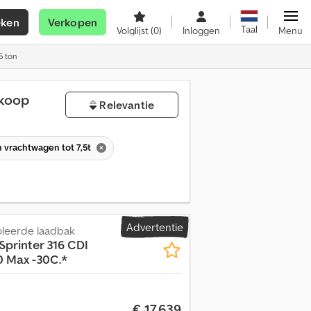
eken
Verkopen
Taal
Volglijst
(0)
Inloggen
Menu
5 ton
 koop
Relevantie
 vrachtwagen tot 7,5t
Advertentie
leerde laadbak
Sprinter 316 CDI
0 Max -30C.*
€ 17.639