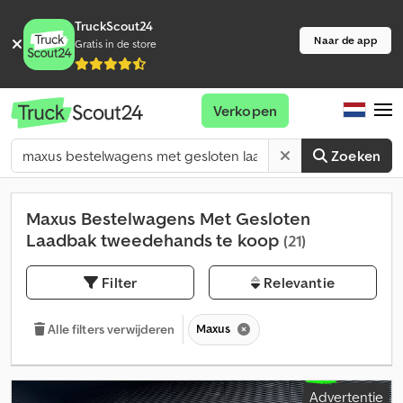
TruckScout24
Naar de app
Gratis in de store
Verkopen
Zoeken
Maxus Bestelwagens Met Gesloten
Laadbak tweedehands te koop
(21)
Filter
Relevantie
Maxus
Alle filters verwijderen
Advertentie