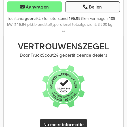
Aanvragen
Bellen
Toestand:
gebruikt
, kilometerstand:
195.953 km
, vermogen:
108
kW (146,84 pk)
, brandstoftype:
diesel
, totaalgewicht:
3.500 kg
,
maximaal laadgewicht:
650 kg
, eerste registratie:
04/2024
, Voor
informatie Dcjdpfx Asy Idrmjarjk
VERTROUWENSZEGEL
Door TruckScout24 gecertificeerde dealers
Nu meer informatie