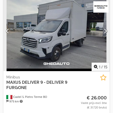
1
/
15
Minibus
MAXUS
DELIVER 9 - DELIVER 9
FURGONE
€ 26.000
Castel S. Pietro Terme BO
975 km
Vaste prijs excl. btw
(€ 31.720 bruto)