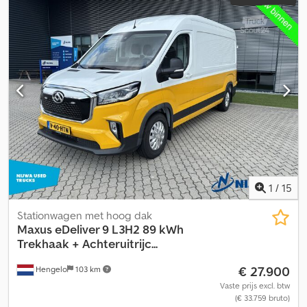
1
/
15
Stationwagen met hoog dak
Maxus
eDeliver 9 L3H2 89 kWh
Trekhaak + Achteruitrijc...
€ 27.900
Hengelo
103 km
Vaste prijs excl. btw
(€ 33.759 bruto)