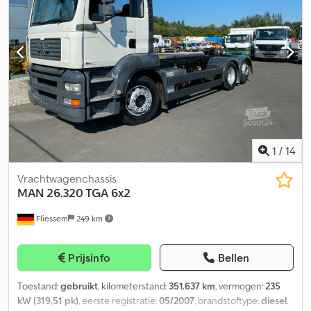
1
/
14
Vrachtwagenchassis
MAN
26.320 TGA 6x2
Fliessem
249 km
Prijsinfo
Bellen
Toestand:
gebruikt
, kilometerstand:
351.637 km
, vermogen:
235
kW (319,51 pk)
, eerste registratie:
05/2007
, brandstoftype:
diesel
,