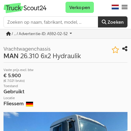
Verkopen
Zoeken
/ ... / Advertentie-ID: A592-02-52
Vrachtwagenchassis
MAN
26.310 6x2 Hydraulik
Vaste prijs excl. btw
€ 5.900
(€ 7.021 bruto)
Toestand
Gebruikt
Locatie
Fliessem