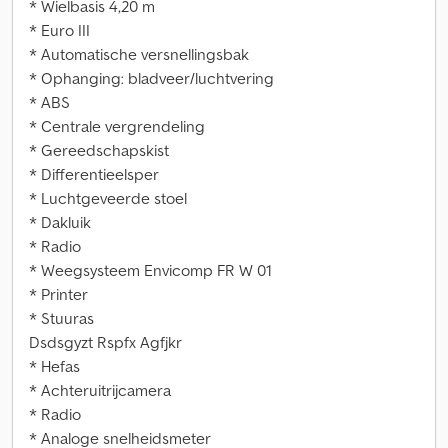
* Wielbasis 4,20 m
* Euro III
* Automatische versnellingsbak
* Ophanging: bladveer/luchtvering
* ABS
* Centrale vergrendeling
* Gereedschapskist
* Differentieelsper
* Luchtgeveerde stoel
* Dakluik
* Radio
* Weegsysteem Envicomp FR W 01
* Printer
* Stuuras
Dsdsgyzt Rspfx Agfjkr
* Hefas
* Achteruitrijcamera
* Radio
* Analoge snelheidsmeter