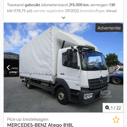
Toestand:
gebruikt
, kilometerstand:
215.000 km
, vermogen:
130
kW (176,75 pk)
, eerste registratie:
07/2022
, brandstoftype:
diesel
,
totaalgewicht:
7.490 kg
, volgende keuring (TÜV):
09/2026
, kleur:
wit
, soort overbrenging:
automatisch
, emissieklasse:
Euro 6
,
Advertentie
laadruimte lengte:
6.100 mm
, laadruimtebreedte:
2.490 mm
,
laadruimtehoogte:
2.600 mm
, Uitrusting:
ABS, airconditioning,
centrale vergrendeling, laadklep, roetfilter
, Atego 818 L.
BlueTec6. Nieuwe opbouw, aluminium borden met zeil + laadklep
Bär 1.000 kg. Afmetingen: 6,10 x 2,49 x 2,60 m. Wielbasis 4,20 m.
AIRCONDITIONING, rijstrookassistent, radio, AdBlue, dakluik,
luchtgeveerde achteras, spoiler, sjorogen, hoge voorwand,
cruisecontrol, elektrische spiegels, armleuningen, trekhaak met
lucht- en stroomaansluiting, centrale vergrendeling,
startonderbreker, multifunctioneel stuurwiel, motorrem.
=====Duitse registratie + 1e eigenaar + neutrale kleur (wit)
===== Codpfxozr S D Ne Ac Ujrf =====Laatste onderhoudsbeurt
bij 206.900 km ===== ====Dagelijkse inkoop van
bedrijfsvoertuigen, inruil mogelijk==== . Prijs: 31.500,- EURO,
1
/
22
exclusief BTW.
Pick-up bestelwagen
MERCEDES-BENZ
Atego 818L