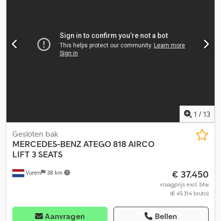
1
/
13
Gesloten bak
MERCEDES-BENZ
ATEGO 818 AIRCO
LIFT 3 SEATS
€ 37.450
Vuren
38 km
vraagprijs excl. btw
(€ 45.314 bruto)
Aanvragen
Bellen