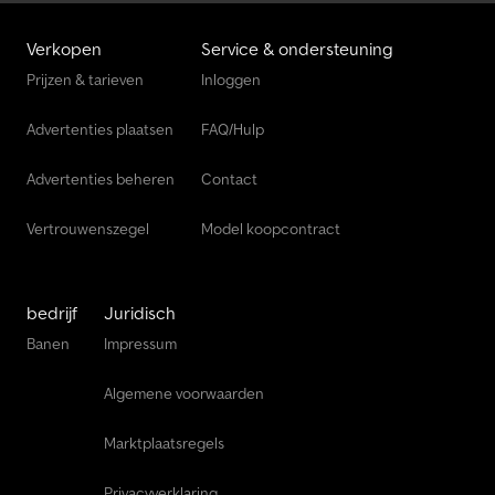
proefrit. Het is belangrijk op te merken dat de geleverde accu's
de momenteel geïnstalleerde zijn. Indien de klant nieuwe accu's
Verkopen
Service & ondersteuning
wenst, verstrekken wij graag prijsinformatie.
Prijzen & tarieven
Inloggen
Advertenties plaatsen
FAQ/Hulp
Advertenties beheren
Contact
Vertrouwenszegel
Model koopcontract
bedrijf
Juridisch
Banen
Impressum
Algemene voorwaarden
Marktplaatsregels
Privacyverklaring