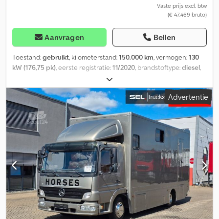
exportkenteken Transport van voertuigen Registratie van
Vaste prijs excl. btw
(€ 47.469 bruto)
voertuigen Bergings- en voertuigtransport ----UW VTS-TEAM
Aanvragen
Bellen
Toestand:
gebruikt
, kilometerstand:
150.000 km
, vermogen:
130
kW (176,75 pk)
, eerste registratie:
11/2020
, brandstoftype:
diesel
,
totaalgewicht:
7.490 kg
, soort overbrenging:
automatisch
,
emissieklasse:
Euro 6
, laadruimte lengte:
4.450 mm
,
Advertentie
laadruimtebreedte:
2.250 mm
, laadruimtehoogte:
2.050 mm
,
Uitrusting:
ABS, centrale vergrendeling, laadklep
, Wij zijn erg blij
dat ons aanbod uw interesse heeft gewekt en verzekeren u nu al
dat u bij ons een goede en betaalbare auto kunt kopen met een
overzichtelijke onderhoudshistorie! MB ATEGO 818
BESTELWAGEN Achteras met luchtvering Motorrem Laadklep
BÄR / 1600 mm, bladvvering Ladingzekeringsysteem Verwijderbare
bevestiging in de lengterichting, 3 voudig Achteruitrijcamera
Banden 215 / 75 / 17,5, als nieuw DUITS VOERTUIG REGISTRATIE /
DOUANEDIENSTEN Wij regelen uw registratie en de
uitvoerdocumenten / EUR 1 en fabrikantenverklaring voor de
export. FINANCIERING Op aanvraag maken wij u graag een LEASE-