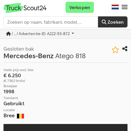
Verkopen
Zoeken
/ ... / Advertentie-ID: A222-93-872
Gesloten bak
Mercedes-Benz
Atego 818
Vaste prijs excl. btw
€ 6.250
(€ 7.562 bruto)
Bouwjaar
1998
Toestand
Gebruikt
Locatie
Bree