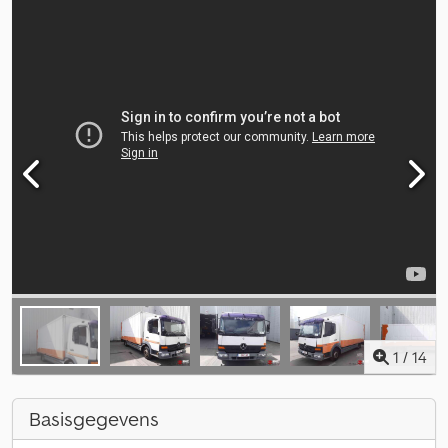
1
/
14
Basisgegevens