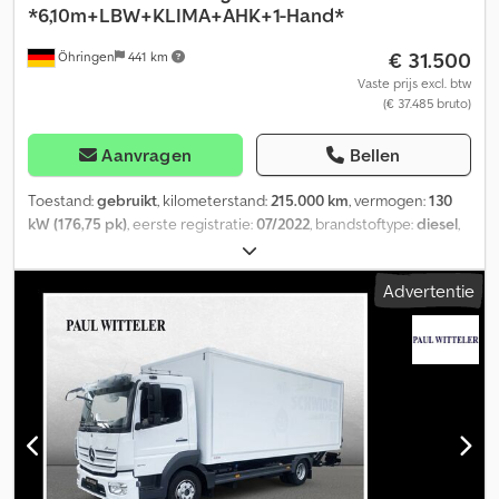
*6,10m+LBW+KLIMA+AHK+1-Hand*
€ 31.500
Öhringen
441 km
Vaste prijs excl. btw
(€ 37.485 bruto)
Aanvragen
Bellen
Toestand:
gebruikt
, kilometerstand:
215.000 km
, vermogen:
130
kW (176,75 pk)
, eerste registratie:
07/2022
, brandstoftype:
diesel
,
totaalgewicht:
7.490 kg
, volgende keuring (TÜV):
09/2026
, kleur:
wit
, soort overbrenging:
automatisch
, emissieklasse:
Euro 6
,
Advertentie
laadruimte lengte:
6.100 mm
, laadruimtebreedte:
2.490 mm
,
laadruimtehoogte:
2.600 mm
, Uitrusting:
ABS, airconditioning,
centrale vergrendeling, laadklep, roetfilter
, Atego 818 L.
BlueTec6. Nieuwe opbouw, aluminium borden met zeil + laadklep
Bär 1.000 kg. Afmetingen: 6,10 x 2,49 x 2,60 m. Wielbasis 4,20 m.
AIRCO, rijstrookassistent, radio, AdBlue, dakluik, luchtvering
achter, spoiler, sjorogen, hoge voorwand, cruisecontrol,
elektrische spiegels, armleuningen, trekhaak met lucht- en
stroomaansluiting, centrale vergrendeling, startonderbreker,