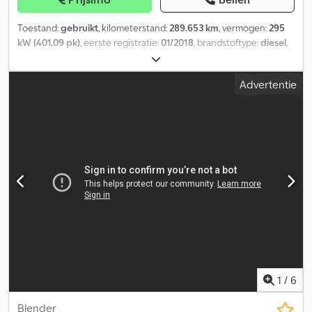
Toestand:
gebruikt
, kilometerstand:
289.653 km
, vermogen:
295
kW (401,09 pk)
, eerste registratie:
01/2018
, brandstoftype:
diesel
,
soort overbrenging:
mechanisch
, emissieklasse:
Euro 6
,
Betonmixer Mercedes Benz Arocs 3740 ---- Technische
Advertentie
specificaties: Cabine: * Cabine type: streekverkeer *
Airconditioning: handmatige airconditioning * Koelkast: nee
Motor: * AdBlue: ja Transmissie: * Retarder: nee Onderstel: *
Ophanging: bladvering * Alu-velgen: nee * Liftas: nee * Gestuurde
as: nee Schotel: * Aangepaste kingpin voor mindervaliden: nee
Verlichting & veiligheid: * Cruise control: cruise control Dkedpfx
Aezctwmsipor
1
/
6
Blender