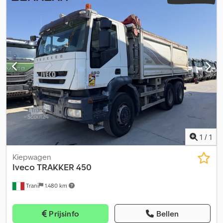
1
/
1
Kiepwagen
Iveco
TRAKKER 450
Trani
1.480 km
Prijsinfo
Bellen