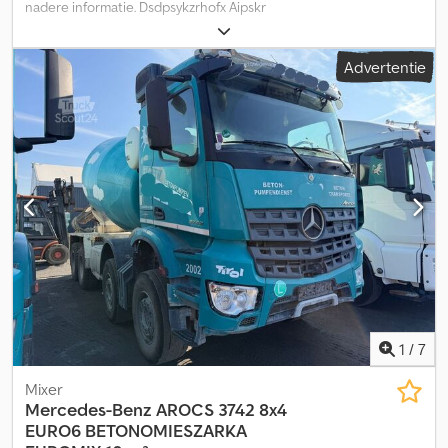
nadere informatie. Dsdpsykzrhofx Aipskr
Advertentie
1
/
7
Mixer
Mercedes-Benz
AROCS 3742 8x4
EURO6 BETONOMIESZARKA