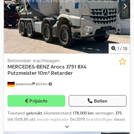
1
/
18
Betonmixer vrachtwagen
MERCEDES-BENZ
Arocs 3751 8X4
Putzmeister 10m³ Retarder
Sulzemoos
603 km
Prijsinfo
Bellen
Toestand:
gebruikt
, kilometerstand:
178.000 km
, vermogen:
375
kW (509,86 pk)
, eerste registratie:
04/2019
, brandstoftype:
diesel
,
totaalgewicht:
37.000 kg
, asconfiguratie:
3 assen
, remmen:
retarder
, soort overbrenging:
automatisch
, emissieklasse:
Euro 6
,