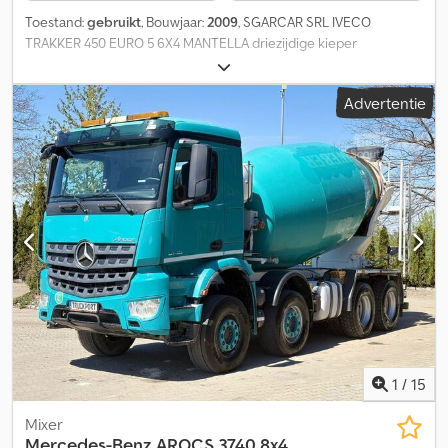
Toestand:
gebruikt
, Bouwjaar:
2009
, SGARCAR SRL IVECO
TRAKKER 450 EURO 5 6X4 MANTELLA driezijdige kieper
Dkjdpfxozic Tve Aipsr 400.000 km
Advertentie
1
/
15
Mixer
Mercedes-Benz
AROCS 3740 8x4