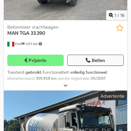
1
/
16
Betonmixer vrachtwagen
MAN
TGA 33.390
Forlì
1.011 km
Prijsinfo
Bellen
Toestand:
gebruikt
, Functionaliteit:
volledig functioneel
,
kilometerstand:
309.858 km
, eerste registratie:
05/2007
,
brandstoftype:
diesel
, Bouwjaar:
2007
, Vrachtwagen MAN TGA
33.390 6x4, 390 pk, Euro 4 Handgeschakelde ZF 16 versnellingsbak
Advertentie
Airconditioning, elektrische ramen, radio Opbouw: Cifa RY 1100
betonmixer, 10 m³ Dkjdpfx Aijzbufcspjr Ekos-afsluitdop Werkuren:
n.b. Aangedreven door hulpaandrijving GVW: 33 ton Banden: 1e as
30%, 2e as 30%, 3e as 30% Kilometerstand: 309.858 km Eerste
registratie: 02-05-2007