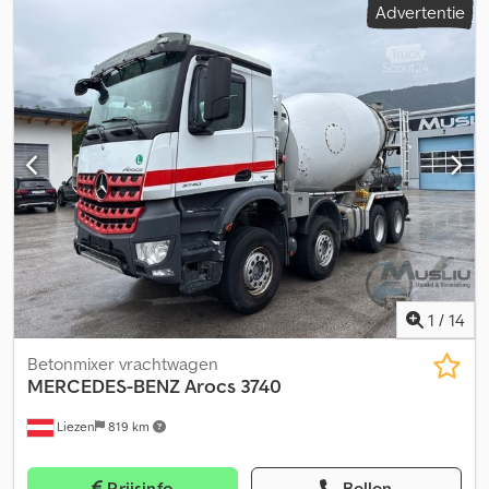
Advertentie
laadruimte inhoud:
10 m³
, Uitrusting:
ABS, airconditioning,
elektronisch stabiliteitsprogramma (ESP), navigatiesysteem
,
Mercedes-Benz Arocs Putzmeister betonmixerwagen MB Arocs
3751 8x4 Automatische versnellingsbak 178.000 km Banden ca.
70% profiel Dkodpfx Aozlzn Rsiper Bladveer-luchtvering
Putzmeister 10 m³ Hardox Interne en externe bediening Direct
inzetbaar 3 verlengslangen Alle gegevens zijn vrijblijvend, voor
eventuele fouten wordt geen aansprakelijkheid aanvaard.
Tussentijdse verkoop voorbehouden. Verkoop uitsluitend aan
zakelijke afnemers. Foto's zijn uitsluitend bewerkt ter
bescherming van de klant.
1
/
14
Betonmixer vrachtwagen
MERCEDES-BENZ
Arocs 3740
Liezen
819 km
Prijsinfo
Bellen