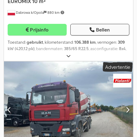
EUROMIX 10 m³
Dabrowa k/Opola
880 km
Prijsinfo
Bellen
Toestand:
gebruikt
, kilometerstand:
106.388 km
, vermogen:
309
kW (420,12 pk)
, bandenmaten:
385/65 R22.5
, asconfiguratie:
8x4
,
kleur:
groen
, soort overbrenging:
automatisch
, emissieklasse:
Euro 6
, ophanging:
staal
, totale lengte:
9.180 mm
, totale breedte:
Advertentie
2.550 mm
, totale hoogte:
4.000 mm
, laadruimte inhoud:
10 m³
,
Bouwjaar:
2018
, Uitrusting:
ABS, airconditioning, centrale
vergrendeling, differentieelslot, elektrisch verstelbare spiegel,
elektrische raamverstelling, mistlampen
, = Aanvullende opties
en accessoires = - Climate control - Dakraam - Dubbellucht -
Radio = Meer informatie = Djdpfxjynnwxs Aipokr
Toepassingsgebied: Bouw Toepassingsmateriaal: Beton As 1:
Bandenmaat: 385/65 R22.5; Vering: bladvering As 2: Bandenmaat:
385/65 R22.5; Vering: bladvering As 4: Bandenmaat: 315/80 R22.5;
Vering: bladvering Ledig gewicht: 14.620 kg Laadvermogen: 19.380
kg GVW: 34.000 kg