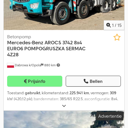
Laadvermogen: 19.980 kg GVW: 34.000 kg
1
/
15
Betonpomp
Mercedes-Benz
AROCS 3742 8x4
EURO6 POMPOGRUSZKA SERMAC
4Z28
Dabrowa k/Opola
880 km
Prijsinfo
Bellen
Toestand:
gebruikt
, kilometerstand:
225.941 km
, vermogen:
309
kW (420,12 pk)
, bandenmaten:
385/65 R22.5
, asconfiguratie:
8x4
,
kleur:
groen
, soort overbrenging:
automatisch
, emissieklasse:
Euro 6
, ophanging:
staal
, totale lengte:
9.920 mm
, totale breedte:
Advertentie
2.550 mm
, totale hoogte:
4.000 mm
, laadruimte inhoud:
9 m³
,
Bouwjaar:
2018
, Uitrusting:
ABS, airconditioning, centrale