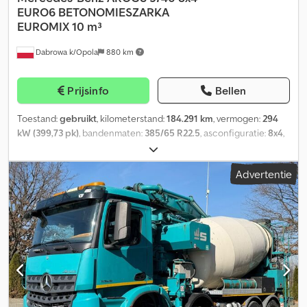
EURO6 BETONOMIESZARKA
EUROMIX 10 m³
Dabrowa k/Opola
880 km
Prijsinfo
Bellen
Toestand:
gebruikt
, kilometerstand:
184.291 km
, vermogen:
294
kW (399,73 pk)
, bandenmaten:
385/65 R22.5
, asconfiguratie:
8x4
,
kleur:
groen
, soort overbrenging:
automatisch
, emissieklasse:
Euro 6
, ophanging:
staal
, totale lengte:
9.160 mm
, totale breedte:
Advertentie
2.550 mm
, totale hoogte:
3.850 mm
, laadruimte inhoud:
10 m³
,
Bouwjaar:
2019
, Uitrusting:
ABS, airconditioning, centrale
vergrendeling, differentieelslot, elektrisch verstelbare spiegel,
elektrische raamverstelling
, = Aanvullende opties en accessoires
= Dsdjy Ihpcspfx Aipjkr - Climate control - Dakraam - Radio = Meer
informatie = Toepassingsgebied: Bouw Toepassingsmateriaal:
Beton As 1: Bandenmaat: 385/65 R22.5; Remmen: trommelremmen;
Vering: bladvering As 2: Bandenmaat: 385/65 R22.5; Vering:
bladvering As 3: Bandenmaat: 315/80 R22.5; Remmen:
trommelremmen; Vering: bladvering Ledig gewicht: 14.020 kg