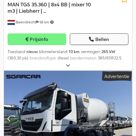
MAN
TGS 35.360 | 8x4 BB | mixer 10
m3 | Liebherr | ...
Barendrecht
59 km
Prijsinfo
Bellen
Toestand:
nieuw
, kilometerstand:
10 km
, vermogen:
265 kW
(360,30 pk)
, brandstoftype:
diesel
, bandenmaten:
385/65R22,5
,
asconfiguratie:
8x4
, wielbasis:
2.500 mm
, brandstof:
diesel
,
brandstoftankcapaciteit:
400 l
, kleur:
wit
, bestuurderscabine:
Advertentie
dagcabine
, soort overbrenging:
automatisch
, aantal
versnellingen:
12
, emissieklasse:
Euro 6
, ophanging:
paraboolblad
(veer)
, laadruimte inhoud:
10 m³
, Bouwjaar:
2024
, Uitrusting:
AdBlue, EBS (Elektronisch Remsysteem), bekrachtigde
besturing, centrale vergrendeling, elektrische raamverstelling
,
= Verdere opties en accessoires = - PTO - Radio/CD-speler =
Verdere informatie = Algemene informatie Bouwjaar: 2024
Toepassingen: Bouw en wegenbouw Geschikt materiaal: Beton
Technische informatie Aantal cilinders: 6 Asconfiguratie Dodsy H
Hifspfx Aipekr Remmen: Schijfremmen Ophanging: Paraboolvering