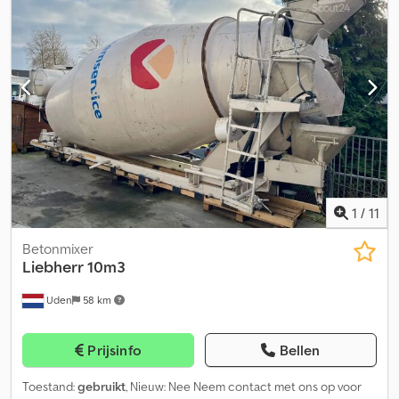
vergrendeling, differentieelslot, elektrisch verstelbare spiegel,
elektrische raamverstelling
, = Aanvullende opties en accessoires
= - Climate control - Dakraam - Radio = Meer informatie =
Toepassingsmateriaal: Beton As 1: Bandenmaat: 385/65 R22.5;
Remmen: trommelremmen; Vering: bladvering As 2: Bandenmaat:
385/65 R22.5; Vering: bladvering As 4: Bandenmaat: 315/80 R22.5;
Vering: bladvering Ledig gewicht: 22.185 kg Laadvermogen: 11.815
kg Dkodpfx Aeynnw Eoipor GVW: 34.000 kg
1
/
11
Betonmixer
Liebherr
10m3
Uden
58 km
Prijsinfo
Bellen
Toestand:
gebruikt
, Nieuw: Nee Neem contact met ons op voor