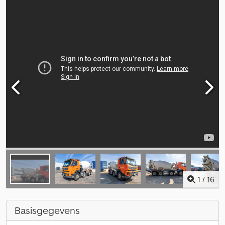
1
/
16
Basisgegevens