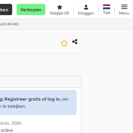
eken
Verkopen
Taal
Volglijst
(0)
Inloggen
Menu
 A222-89-682
g:
Registreer gratis of log in,
om
e te bekijken.
inds: 2004
 online