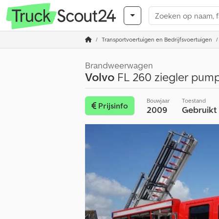
Transportvoertuigen en Bedrijfsvoertuigen
Brandweerwagen
Volvo
FL 260 ziegler pum
Bouwjaar
Toestand
Prijsinfo
2009
Gebruikt