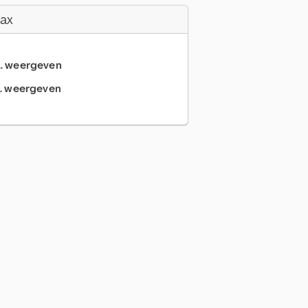
Fax
... weergeven
.. weergeven