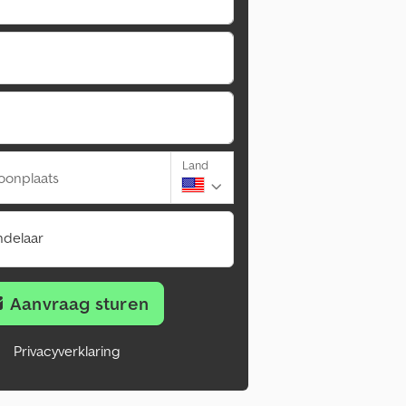
Land
oonplaats
ndelaar
Aanvraag sturen
Privacyverklaring