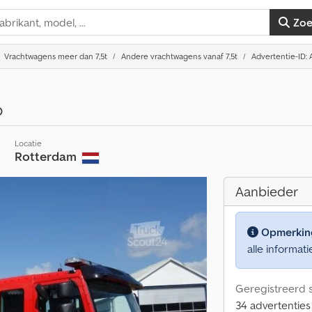
Zo
Vrachtwagens meer dan 7,5t
Andere vrachtwagens vanaf 7,5t
Advertentie-ID:
p
Locatie
Rotterdam
Aanbieder
Opmerkin
alle informati
Geregistreerd s
34 advertenties