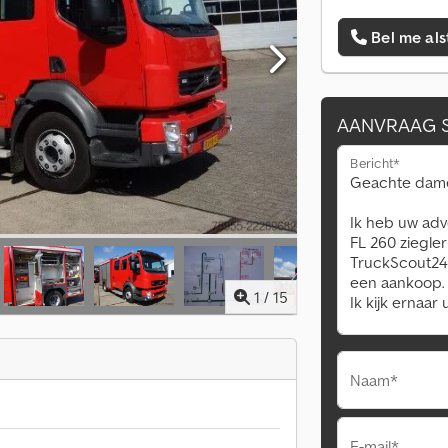
Bel me als
AANVRAAG 
Bericht*
1
/
15
Naam*
E-mail*