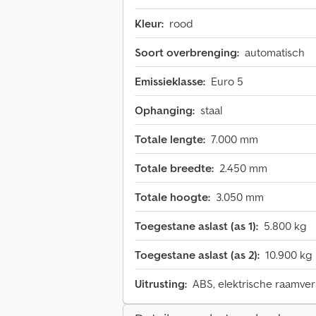
Kleur:
rood
Soort overbrenging:
automatisch
Emissieklasse:
Euro 5
Ophanging:
staal
Totale lengte:
7.000 mm
Totale breedte:
2.450 mm
Totale hoogte:
3.050 mm
Toegestane aslast (as 1):
5.800 kg
Toegestane aslast (as 2):
10.900 kg
Uitrusting:
ABS, elektrische raamvers