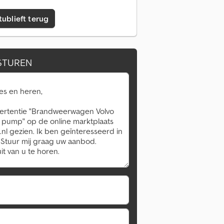
tublieft terug
STUREN