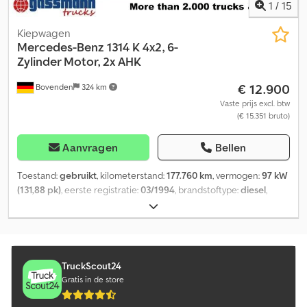
1
/
15
Kiepwagen
Mercedes-Benz
1314 K 4x2, 6-
Zylinder Motor, 2x AHK
€ 12.900
Bovenden
324 km
Vaste prijs excl. btw
(€ 15.351 bruto)
Aanvragen
Bellen
Toestand:
gebruikt
, kilometerstand:
177.760 km
, vermogen:
97 kW
(131,88 pk)
, eerste registratie:
03/1994
, brandstoftype:
diesel
,
leeggewicht:
5.360 kg
, maximaal laadgewicht:
7.640 kg
,
totaalgewicht:
13.000 kg
, bandenmaten:
10R22.5
, asconfiguratie:
4x2
, wielbasis:
3.050 mm
, kleur:
blauw
, bestuurderscabine:
dagcabine
, soort overbrenging:
mechanisch
, emissieklasse:
euro1
, ophanging:
staal
, aantal zitplaatsen:
2
, laadruimte lengte:
TruckScout24
3.800 mm
, laadruimtebreedte:
2.320 mm
, laadruimtehoogte:
600
Gratis in de store
mm
, Uitrusting:
aanhangwagenkoppeling, cabine,
differentieelslot
, Voertuiglocatie: Bovenden, stalen opbouw,