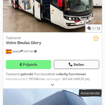
1
/
13
Toerisme
Volvo
Beulas Glory
Spanje
1.471 km
Prijsinfo
Bellen
Toestand:
gebruikt
, Functionaliteit:
volledig functioneel
,
kilometerstand:
797.684 km
, vermogen:
345 kW (469,07 pk)
,
eerste registratie:
01/2016
, brandstoftype:
diesel
, aantal
zitplaatsen:
68
, emissieklasse:
Euro 6
, kleur:
wit
, bandenmaten:
Advertentie
315/80 R22.5
, Bouwjaar:
2016
, machine-/voertuignummer:
YV3T2U821GA175710
, Uitrusting:
ABS, airconditioning,
badkamer, cruise control
, We melden dat er stickers op de