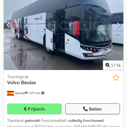
buitenzijde van de carrosserie aanwezig zijn. Er wordt op
gewezen dat de documenten van dit voertuig Spaans zijn;
daarom zijn, in geval van verkoop in Italië, de kosten voor
nationalisatie en registratie voor rekening van de koper. Het
voertuig is beschikbaar voor de prijs van Direct Kopen of u kunt
uw bod uitbrengen en een onderhandeling starten.
Chjdpfxoynmaxs Aqlea
1
/
14
Touringcar
Volvo
Beulas
Spanje
1.471 km
Prijsinfo
Bellen
Toestand:
gebruikt
, Functionaliteit:
volledig functioneel
,
kilometerstand:
912.142 km
, vermogen:
345 kW (469,07 pk)
, eerste