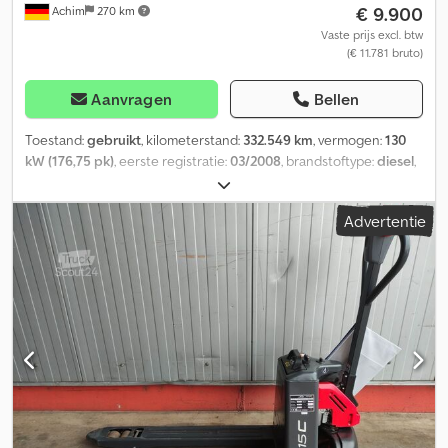
€ 9.900
Achim
270 km
Vaste prijs excl. btw
(€ 11.781 bruto)
Aanvragen
Bellen
Toestand:
gebruikt
, kilometerstand:
332.549 km
, vermogen:
130
kW (176,75 pk)
, eerste registratie:
03/2008
, brandstoftype:
diesel
,
totaalgewicht:
7.490 kg
, soort overbrenging:
mechanisch
,
emissieklasse:
Euro 5
, aantal zitplaatsen:
2
, laadruimte lengte:
Advertentie
5.180 mm
, laadruimtebreedte:
2.480 mm
, laadruimtehoogte:
2.060 mm
, Uitrusting: * Carrosserie/opbouw: drankopbouw, *
Böse drankopbouw, * Zijwanden links & rechts draaibaar *
Binnenafmetingen L: 5.180mm x 2.480mm x 2.060mm * Cabine: S
(kort), * 6-versnellingsbak, * Stalen dakluik, * Standaard
luchtgeveerde bestuurdersstoel, Techniek: * Radio MB Truckline,
* Elektrisch verstelbare en verwarmbare buitenspiegels, *
Achteruitrijcamera Veiligheid/milieu: * Telligent remsysteem met
ABS + ASR, * Motorrem met constante vertragingsklep, *
Versterkte stabilisator op de achteras, * Emissienorm EURO 4,
Overig: * 1 vorige eigenaar, * Duitse eerste levering, *