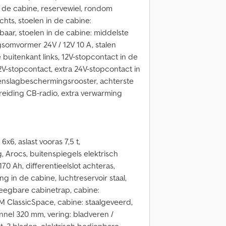
ter de cabine, reservewiel, rondom
chts, stoelen in de cabine:
aar, stoelen in de cabine: middelste
gsomvormer 24V / 12V 10 A, stalen
buitenkant links, 12V-stopcontact in de
12V-stopcontact, extra 24V-stopcontact in
teenslagbeschermingsrooster, achterste
ereiding CB-radio, extra verwarming
x6, aslast vooras 7,5 t,
 Arocs, buitenspiegels elektrisch
70 Ah, differentieelslot achteras,
ing in de cabine, luchtreservoir staal,
eegbare cabinetrap, cabine:
 M ClassicSpace, cabine: staalgeveerd,
nnel 320 mm, vering: bladveren /