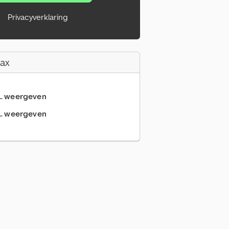
Privacyverklaring
Fax
... weergeven
.. weergeven