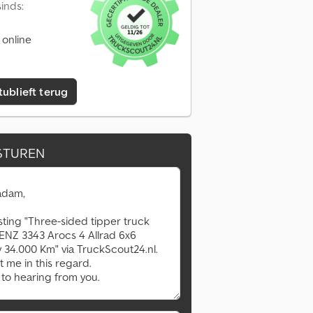
inds:
 online
tublieft terug
STUREN