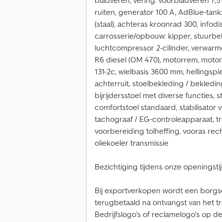
bladveren, vering: voorbladveren 7,5 
ruiten, generator 100 A, AdBlue-tank
(staal), achteras kroonrad 300, infodisp
carrosserie/opbouw: kipper, stuurb
luchtcompressor 2-cilinder, verwarmd
R6 diesel (OM 470), motorrem, motor
131-2c, wielbasis 3600 mm, hellingsp
achterruit, stoelbekleding / bekleding
bijrijdersstoel met diverse functies,
comfortstoel standaard, stabilisator 
tachograaf / EG-controleapparaat, t
voorbereiding tolheffing, vooras rech
oliekoeler transmissie
Bezichtiging tijdens onze openingstijd
Bij exportverkopen wordt een borg
terugbetaald na ontvangst van het tr
Bedrijfslogo's of reclamelogo's op d