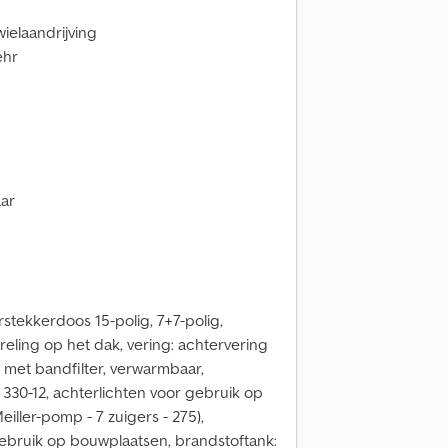
ielaandrijving
ehr
aar
stekkerdoos 15-polig, 7+7-polig,
eling op het dak, vering: achtervering
nt met bandfilter, verwarmbaar,
G 330-12, achterlichten voor gebruik op
ller-pomp - 7 zuigers - 275),
 gebruik op bouwplaatsen, brandstoftank: