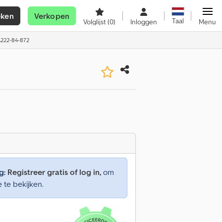
eken
Verkopen
Taal
Volglijst
(0)
Inloggen
Menu
A222-84-872
g:
Registreer gratis of log in,
om
e te bekijken.