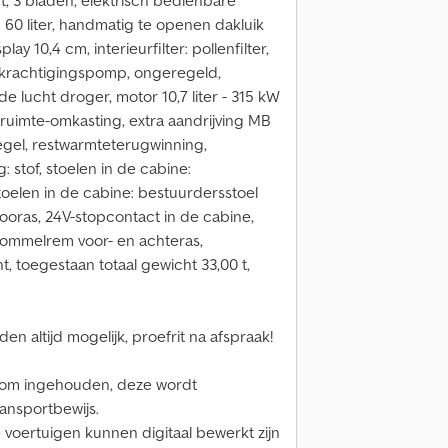
t, 3 bladen, elektrisch bedienbare
: 60 liter, handmatig te openen dakluik
lay 10,4 cm, interieurfilter: pollenfilter,
ekrachtigingspomp, ongeregeld,
e lucht droger, motor 10,7 liter - 315 kW
ruimte-omkasting, extra aandrijving MB
iegel, restwarmteterugwinning,
: stof, stoelen in de cabine:
 stoelen in de cabine: bestuurdersstoel
vooras, 24V-stopcontact in de cabine,
rommelrem voor- en achteras,
t, toegestaan totaal gewicht 33,00 t,
en altijd mogelijk, proefrit na afspraak!
som ingehouden, deze wordt
ansportbewijs.
e voertuigen kunnen digitaal bewerkt zijn