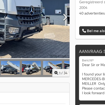
Geregistreerd s
2004
40 advertenties
Bel me als
AANVRAAG 
Bericht*
1
/
34