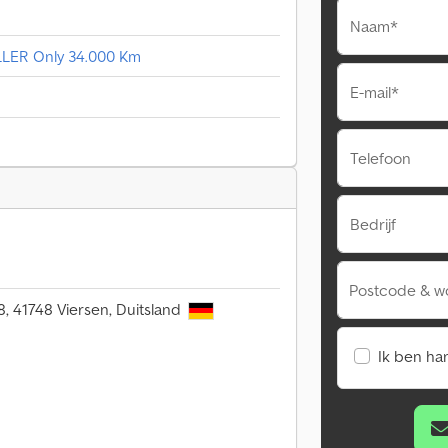
Naam*
ILLER Only 34.000 Km
E-mail*
Telefoon
Bedrijf
Postcode & w
58, 41748 Viersen, Duitsland
Ik ben ha