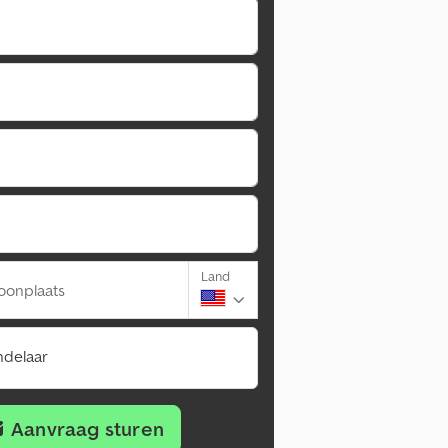
Land
oonplaats
ndelaar
Aanvraag sturen