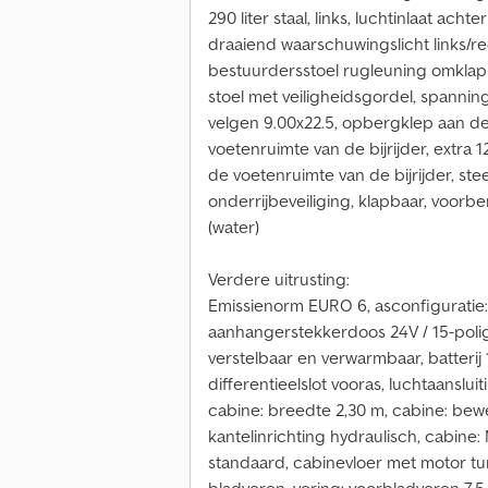
290 liter staal, links, luchtinlaat ach
draaiend waarschuwingslicht links/re
bestuurdersstoel rugleuning omklapb
stoel met veiligheidsgordel, spannin
velgen 9.00x22.5, opbergklep aan de 
voetenruimte van de bijrijder, extra 
de voetenruimte van de bijrijder, s
onderrijbeveiliging, klapbaar, voorb
(water)
Verdere uitrusting:
Emissienorm EURO 6, asconfiguratie: 6
aanhangerstekkerdoos 24V / 15-polig,
verstelbaar en verwarmbaar, batterij 1
differentieelslot vooras, luchtaansluit
cabine: breedte 2,30 m, cabine: bew
kantelinrichting hydraulisch, cabine:
standaard, cabinevloer met motor tu