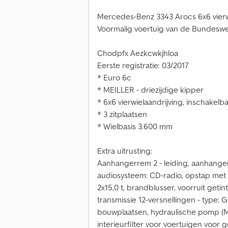
Mercedes-Benz 3343 Arocs 6x6 vierw
Voormalig voertuig van de Bundesw
Chodpfx Aezkcwkjhloa
Eerste registratie: 03/2017
* Euro 6c
* MEILLER - driezijdige kipper
* 6x6 vierwielaandrijving, inschakelb
* 3 zitplaatsen
* Wielbasis 3.600 mm
Extra uitrusting:
Aanhangerrem 2 - leiding, aanhanger
audiosysteem: CD-radio, opstap met r
2x15,0 t, brandblusser, voorruit geti
transmissie 12-versnellingen - type: 
bouwplaatsen, hydraulische pomp (Mei
interieurfilter voor voertuigen voor