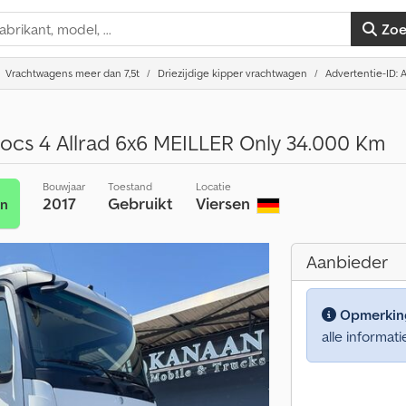
Zo
Vrachtwagens meer dan 7,5t
Driezijdige kipper vrachtwagen
Advertentie-ID: 
ocs 4 Allrad 6x6 MEILLER Only 34.000 Km
Bouwjaar
Toestand
Locatie
2017
Gebruikt
Viersen
en
Aanbieder
Opmerkin
alle informati