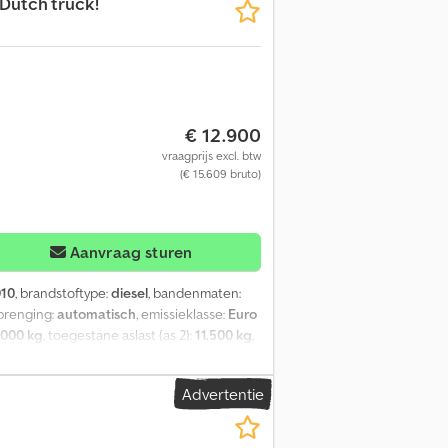
 Dutch truck!
€ 12.900
vraagprijs excl. btw
(€ 15.609 bruto)
Aanvraag sturen
010
, brandstoftype:
diesel
, bandenmaten:
rbrenging:
automatisch
, emissieklasse:
Euro
.000 kg
, toegestane aslast (as 2):
11.500 kg
,
tigde besturing, cruise control,
nditioning - Koelkast - PTO (aftakas) -
Advertentie
 cc Asconfiguratie Ophanging: Luchtvering
: 11.500 kg Achteras 2: Bandenmaat: 315/80
n: 16.310 kg GVW: 28.000 kg Functioneel