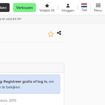
eken
Verkopen
Taal
Volglijst
(0)
Inloggen
Menu
e-ID: A222-83-797
g:
Registreer gratis of log in,
om
e te bekijken.
inds: 2015