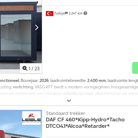
d Optische staat: zeer goed Identificatie Referentienummer: 68
Turkije
2.247 km
1
/
23
unctioneel
, Bouwjaar:
2026
, laadruimtebreedte:
2.400 mm
, laadruimte leng
rusting:
verlichting
, VASG KFT biedt u modern vormgegeven, hoogwaardige
 plannen en ontwerpen uw container volledig op maat, afgestemd op uw wen
20 als VASG LTD (Turkije), sinds 2023 actief als VASG KFT met hoofdkantoo
SO 9001, ISO 14001 en CE-markering). Directe service: Rechtstreekse verk
HE GEGEVENS & MODELVARIANTEN Model: ES-600EC Afmetingen: Buitenafmet
Standaard trekker
DAF
CF 460*Kipp-Hydro*Tacho
 (voor een ruimtelijk gevoel). Beglazing: UITVOERING MODEL A – Met tran
DTCO4.1*Alcoa*Retarder*
 deur- en raampositie en het interieur worden exact volgens uw specificati
kleur: Standaard: Stijlvolle sandwichpanelen in houtlook. Opties: RAL 9002 (g