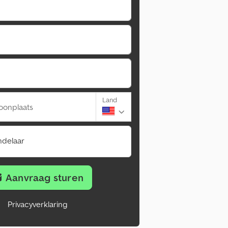
Land
oonplaats
ndelaar
Aanvraag sturen
Privacyverklaring