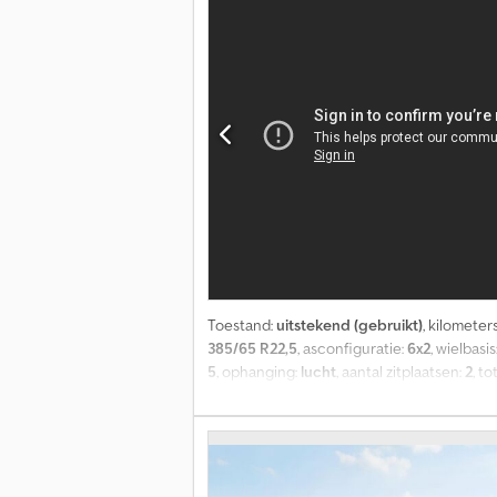
Toestand:
uitstekend (gebruikt)
, kilometer
385/65 R22,5
, asconfiguratie:
6x2
, wielbasis
5
, ophanging:
lucht
, aantal zitplaatsen:
2
, t
toegestane aslast (as 3):
7.500 kg
, Bouwjaar
elektrische raamverstelling, spoiler
, = Ver
Zonneklep - Startonderbreker = Verdere in
Vooras: Bandenmaat: 385/65 R22,5; Max. asla
R22,5; Dubbel lucht; Liftas; Max. aslast: 7