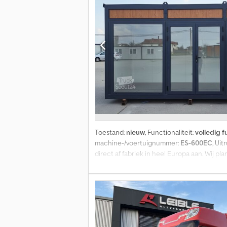
Pomp: Ja Staat Technische staat: zeer goe
Toestand:
nieuw
, Functionaliteit:
volledig f
machine-/voertuignummer:
ES-600EC
, Uit
direct af fabriek in heel Europa aan. Wij
KWALITEITSNORMEN Historie: Opgericht in 20
Productie volgens internationale normen (I
Europese groothandel (B2B). 2. TECHNISC
Buitenhoogte 270 cm | Binnenhoogte 250 cm
lichtinval). Individueel ontwerp: Indeling,
PVC-vloer in houtlook of antraciet. Gevel & 