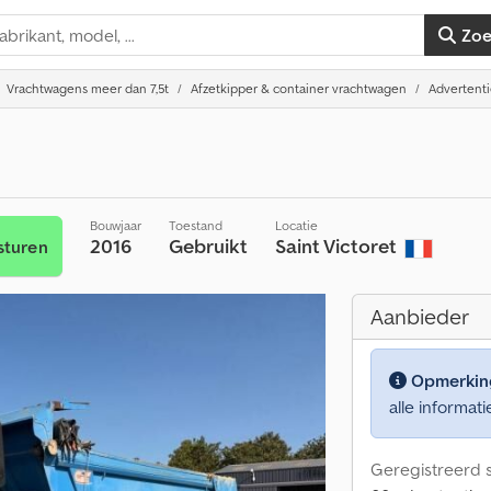
Zo
Vrachtwagens meer dan 7,5t
Afzetkipper & container vrachtwagen
Advertenti
Bouwjaar
Toestand
Locatie
2016
Gebruikt
Saint Victoret
sturen
Aanbieder
Opmerkin
alle informati
Geregistreerd s