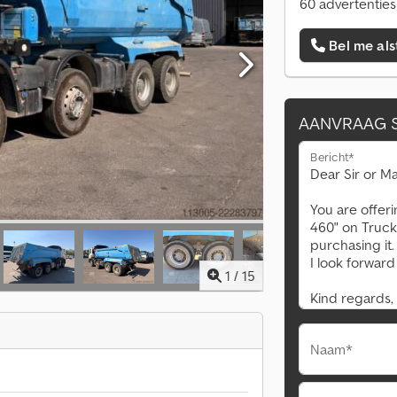
60 advertenties
Bel me als
AANVRAAG 
Bericht*
1
/
15
Naam*