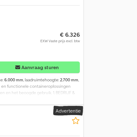
€ 6.326
EXW Vaste prijs excl. btw
Aanvraag sturen
te:
6.000 mm
, laadruimtehoogte:
2.700 mm
,
 en functionele containeroplossingen
sen en het beoogde gebruik. 1. BEDRIJF &
r in Hongarije. Gecertificeerde kwaliteit:
oop aan eindgebruikers ab fabriek en
Advertentie
ing 600 cm (L) x 240 cm (B) |
sparant glas (standaard voor maximale
e uitgevoerd. Vloerafwerking: Hoogwaardige
rijswit), RAL 7016 (antracietgrijs) of natlak