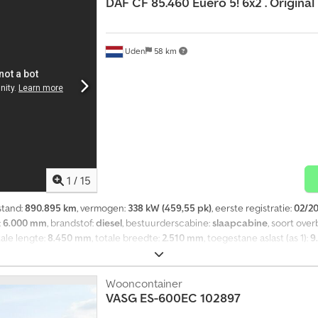
DAF
CF 85.460 Euero 5! 6x2 . Original
Uden
58 km
1
/
15
stand:
890.895 km
, vermogen:
338 kW (459,55 pk)
, eerste registratie:
02/2
:
6.000 mm
, brandstof:
diesel
, bestuurderscabine:
slaapcabine
, soort ove
otale lengte:
8.450 mm
, totale breedte:
2.510 mm
, toegestane aslast (as 1):
9
:
2010
, Uitrusting:
ABS, aanhangwagenkoppeling, airconditioning, bekrach
dere opties en accessoires = - Aluminium brandstoftank - Dakspoiler - Airco
formatie = Technische informatie Aantal cilinders: 6 Motorinhoud: 12.902
Wooncontainer
VASG
ES-600EC 102897
st: 9.000 kg Achteras 1: Bandenmaat: 315/80 R22,5; Dubbel lucht; Max. aslast
.500 kg Crsdpjzr Ecfefx Afqof Gewichten Leeggewicht: 11.690 kg Laadvermoge