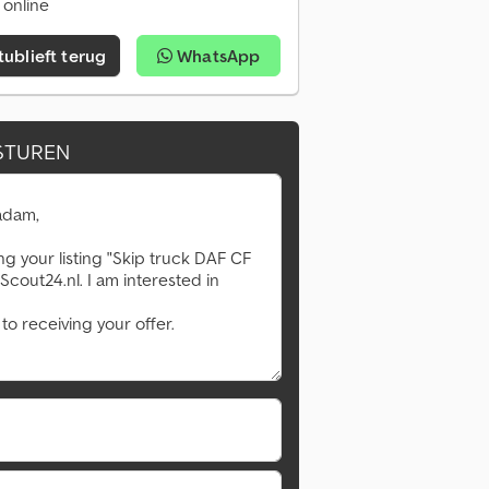
 online
tublieft terug
WhatsApp
STUREN