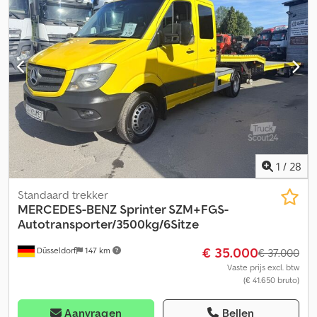
1
/
28
Standaard trekker
MERCEDES-BENZ
Sprinter SZM+FGS-
Autotransporter/3500kg/6Sitze
€ 35.000
Düsseldorf
147 km
€ 37.000
Vaste prijs excl. btw
(€ 41.650 bruto)
Aanvragen
Bellen