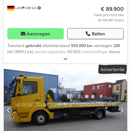
Verankeringspunten overal op het plateau. * Oplegger is volledig
€ 89.900
Lahr
458 km
verzinkt. * Banden: 195/50R13C. * 3500 kg. * Eigen gewicht: 1565
kg. * Afmetingen oplegger: * Totale lengte: 9,65 m, laadlengte. *
Vaste prijs excl. btw
(€ 106.981 bruto)
Lengte laadbak: 7,10 m. * Lengte bovenste zwanenhals: 2,55 m. *
Breedte oplegger: 2,22 m. De combinatie is in perfecte staat en
direct inzetbaar. De motor van de Sprinter heeft 70.000 km
Aanvragen
Bellen
gereden. Sprinter + oplegger = nieuwe TÜV-keuring = 04/2027.
Toestand:
gebruikt
, kilometerstand:
555.000 km
, vermogen:
220
kW (299,12 pk)
, eerste registratie:
10/2021
, brandstoftype:
diesel
,
totaalgewicht:
26.000 kg
, kleur:
wit
, soort overbrenging:
automatisch
, emissieklasse:
Euro 6
, laadruimte lengte:
16.700 mm
,
Advertentie
Bouwjaar:
2021
, Uitrusting:
ABS, airconditioning, elektronisch
stabiliteitsprogramma (ESP), standkachel
, Mercedes-Benz
Atego 1530 | Autotransporter FVG | 2 tanks | Standairco | Euro 6
Intern nummer voor vragen: 0726654 * Staat: zeer goed *
Toelaatbaar totaal gewicht: 15.000 kg * Eigen gewicht: 8.480 kg *
Eerste toelating: 10/2021 * Motorvermogen: 220 kW / 300 pk *
AdBlue * ABS + ASR * ESP * Ophanging: lucht | lucht (volledige
luchtvering) * Audiosysteem: CD-radio (Bluetooth, USB) *
Luchttoeters (2) op het dak van de cabine * Elektrische ramen *
Comfortabel bovenbed, breed * Comfortabel onderbed *