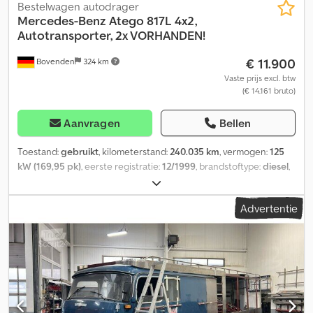
Bestelwagen autodrager
Mercedes-Benz
Atego 817L 4x2,
Autotransporter, 2x VORHANDEN!
€ 11.900
Bovenden
324 km
Vaste prijs excl. btw
(€ 14.161 bruto)
Aanvragen
Bellen
Toestand:
gebruikt
, kilometerstand:
240.035 km
, vermogen:
125
kW (169,95 pk)
, eerste registratie:
12/1999
, brandstoftype:
diesel
,
leeggewicht:
4.720 kg
, maximaal laadgewicht:
2.770 kg
,
totaalgewicht:
7.490 kg
, bandenmaten:
235/75R17.5
,
Advertentie
asconfiguratie:
4x2
, wielbasis:
4.150 mm
, bestuurderscabine:
dagcabine
, soort overbrenging:
mechanisch
, emissieklasse:
euro2
, ophanging:
staal-lucht
, totale lengte:
2.360 mm
, totale
breedte:
2.650 mm
, laadruimte lengte:
5.700 mm
,
laadruimtebreedte:
2.320 mm
, laadruimtehoogte:
900 mm
,
Uitrusting:
ABS, aanhangwagenkoppeling, cabine, laag
geluidsniveau, stoelverwarming
, Voertuiglocatie: Bovenden,
kenteken: huis, 1x luchtgeveerde stoel, dubbele bijrijdersbank,