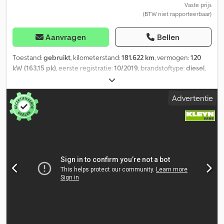
Vaste prijs
(BTW niet rapporteerbaar)
Aanvragen
Bellen
Toestand:
gebruikt
, kilometerstand:
181.622 km
, vermogen:
120
kW (163,15 pk)
, eerste registratie:
10/2019
, brandstoftype:
diesel
,
totaalgewicht:
3.500 kg
, kleur:
wit
, soort overbrenging:
mechanisch
, emissieklasse:
Euro 6
, aantal zitplaatsen:
3
,
Advertentie
laadruimte lengte:
5.200 mm
, laadruimtebreedte:
2.000 mm
,
Uitrusting:
ABS, airconditioning, centrale vergrendeling,
elektronisch stabiliteitsprogramma (ESP)
, !!!!! IN OPDRACHT VAN
KLANT !!!!! 3-zitter, stuurbekrachtiging, 6-versnellingsbak
handgeschakeld, toerenteller, stuurbekrachtiging, elektrische
ramen, boordcomputer, airconditioning, elektrisch verstelbare
buitenspiegels, middenarmsteun, LED-zijmarkeringslichten,
trekhaak, luchtvering, elektrische lier, werklampen,
zijbescherming, dubbellucht achter, enz. Fouten, tussentijdse
verkoop en typefouten voorbehouden. Verkoop uitsluitend aan
handelaren en voor export. !!!! Fg-6751 !!!!! Proefrit/keuring bij
Mercedes, TÜV of Dekra mogelijk !!!!! Op verzoek met nieuwe TÜV-