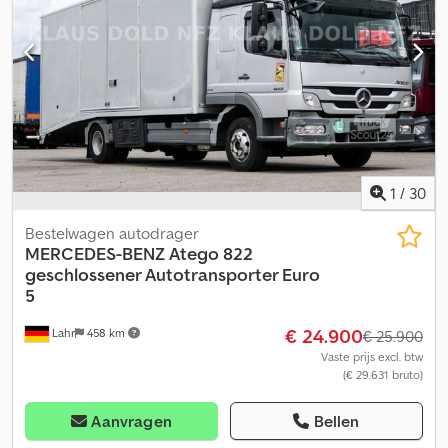
1
/
30
Bestelwagen autodrager
MERCEDES-BENZ
Atego 822
geschlossener Autotransporter Euro
5
€ 24.900
Lahr
458 km
€ 25.900
Vaste prijs excl. btw
(€ 29.631 bruto)
Aanvragen
Bellen