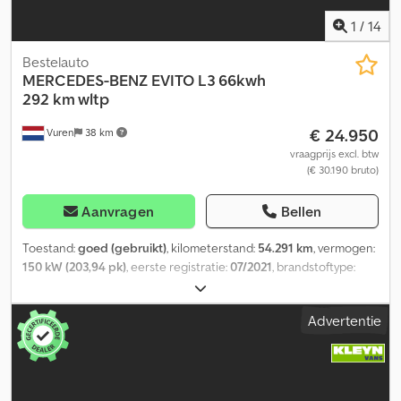
keuring !!!!! Dsdpeymhxyjfx Ap Aewa
1
/
14
Bestelauto
MERCEDES-BENZ
EVITO L3 66kwh
292 km wltp
€ 24.950
Vuren
38 km
vraagprijs excl. btw
(€ 30.190 bruto)
Aanvragen
Bellen
Toestand:
goed (gebruikt)
, kilometerstand:
54.291 km
, vermogen:
150 kW (203,94 pk)
, eerste registratie:
07/2021
, brandstoftype:
elektrisch
, bandenmaten:
245/55R17
, asconfiguratie:
4x2
,
wielbasis:
3.430 mm
, brandstof:
elektriciteit
, kleur:
grijs
,
Advertentie
bestuurderscabine:
dagcabine
, soort overbrenging:
automatisch
, aantal zitplaatsen:
3
, totale lengte:
5.370 mm
, totale
breedte:
1.930 mm
, totale hoogte:
1.960 mm
, laadruimte lengte:
2.700 mm
, laadruimtebreedte:
1.650 mm
, laadruimtehoogte:
1.310
mm
, Bouwjaar:
2021
, Uitrusting:
ABS, Apple CarPlay, Bluetooth,