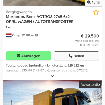
NL97INGB0117176699 EORI/BTW/BELASTING: NL810574901B(01)
1
/
15
BIC/SWIFT: INGBNL2A
Bergingswagen
Mercedes-Benz
ACTROS 2745 6x2
OPRIJWAGEN / AUTOTRANSPORTER
/ ...
€ 29.500
Overpelt
101 km
Vaste prijs excl. btw
(€ 35.695 bruto)
Aanvragen
Bellen
Toestand:
goed (gebruikt)
, kilometerstand:
829.522 km
,
vermogen:
330 kW (448,67 pk)
, eerste registratie:
07/2012
,
brandstoftype:
diesel
, bandenmaten:
355/50 R22.5
,
asconfiguratie:
6x2
, wielbasis:
6.250 mm
, brandstof:
diesel
, kleur:
Advertentie
overig
, bestuurderscabine:
slaapcabine
, soort overbrenging:
automatisch
, emissieklasse:
Euro 5
, ophanging:
lucht
, aantal
zitplaatsen:
2
, totale lengte:
10.760 mm
, totale breedte:
2.550 mm
,
toegestane aslast (as 1):
8.000 kg
, toegestane aslast (as 2):
11.500
kg
, toegestane aslast (as 3):
7.500 kg
, Bouwjaar:
2012
, Uitrusting: