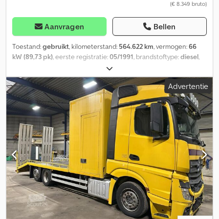
(€ 8.349 bruto)
Aanvragen
Bellen
Toestand:
gebruikt
, kilometerstand:
564.622 km
, vermogen:
66
kW (89,73 pk)
, eerste registratie:
05/1991
, brandstoftype:
diesel
,
brandstof:
diesel
, kleur:
overig
, soort overbrenging:
mechanisch
,
emissieklasse:
Euro 3
, Bouwjaar:
1991
, Heeft u vragen of
Advertentie
suggesties? Neem dan gerust contact met ons op. Wij
garanderen een antwoord binnen 8 uur. Prijzen zijn exclusief btw.
Aan de verstrekte informatie kunnen geen rechten worden
ontleend. Telefoonnummer kantoor: Mobiel: Nederlands - Engels -
Duits - Frans - Spaans - Italiaans) Beschikbaar via WhatsApp en
Viber. Mobiel: Beschikbaar via WhatsApp en Viber. Bij betaling via
bankoverschrijving dient het geld te worden overgemaakt naar
onze bankrekening hieronder. Controleer altijd de
betaalgegevens op onze website. Neem contact met ons op als u
andere informatie heeft ontvangen. Bij twijfel kunt u ons bellen,
zodat we de factuur en/of betaling kunnen controleren.
Bankgegevens: Naam bank: ING Dwjdpfozpfqksx Ap Aoa Adres
bank: Bijlmerdreef 106 1102 CT Amsterdam IBAN-nummer: