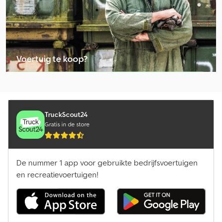
Onderdelen En Toebehoren Voor Landbouwmachines
Overige Aanhangwagens Voor Bouwmachines
Overige Aanhangwagens Voor Personenauto
Voertuig te koop?
Overige Bestelwagen Chassis
Advertentie plaatsen
Overige Bestelwagens
Overige Onderdelen & Accessoires Voor Aanhangers
TruckScout24
Gratis in de store
Overige Onderdelen & Accessoires Voor Bestelwagens
Overige Onderdelen & Accessoires Voor Bussen
De nummer 1 app voor gebruikte bedrijfsvoertuigen
Overige Onderdelen & Toebehoren Voor Bouwmachines
en recreatievoertuigen!
Overige Onderdelen En Toebehoren Voor Gemeentelijke Voertuigen
Overige Onderdelen En Toebehoren Voor Landbouwmachines