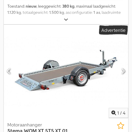
Toestand:
nieuw
, leeggewicht:
380 kg
, maximaal laadgewicht:
1.120 kg
, totaalgewicht:
1.500 kg
, asconfiguratie:
1 as
, laadruimte
lengte:
2.510 mm
, laadruimtebreedte:
1.530 mm
, ophanging:
overig
, bandenmaten:
13 zoll
, Uitrusting:
Advertentie
aanhangwagenkoppeling
, Motorfiets verlaagbare aanhanger
voor 2 motorfietsen, 1-assig geremd, laadvermogen 1118 kg,
geïntegreerde driezijdige reling met gaten, gedeelde antislip
vloerplaat met centrale sjorrail, volledig neerlaatbaar voor
eenvoudig oprijden. Eenvoudige bediening middels ééntraps
hydraulische cilinder met handbediening. Optioneel tegen
meerprijs Tempo 100 km/u, elektrohydraulische
verlagingssysteem ook met afstandsbediening. Dwjdpsg E Rtiefx
Akcja
1
/
4
Motoraanhanger
Stema
WOM XT STS XT 01