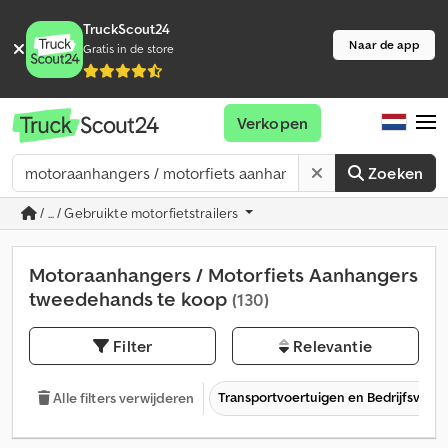
TruckScout24
Naar de app
Gratis in de store
Verkopen
Zoeken
/ ... / Gebruikte motorfietstrailers
Motoraanhangers / Motorfiets Aanhangers
tweedehands te koop
(130)
Filter
Relevantie
Transportvoertuigen en Bedrijfsvoer
Alle filters verwijderen