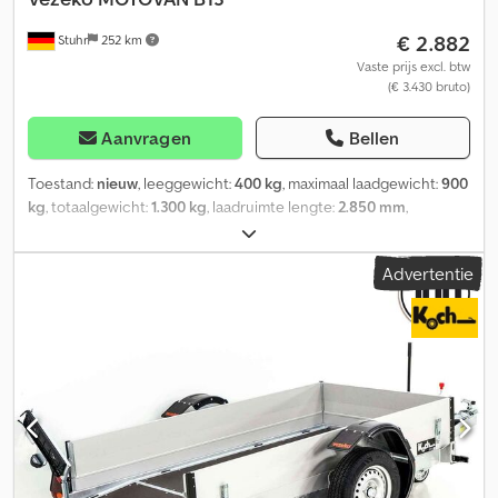
maandag - vrijdag – uur Op zaterdag is afhalen niet mogelijk!
€ 2.882
Stuhr
252 km
Vaste prijs excl. btw
(€ 3.430 bruto)
Aanvragen
Bellen
Toestand:
nieuw
, leeggewicht:
400 kg
, maximaal laadgewicht:
900
kg
, totaalgewicht:
1.300 kg
, laadruimte lengte:
2.850 mm
,
laadruimtebreedte:
1.570 mm
, bandenmaten:
165r13c
, Geniale
motortrailer van de aanhangerfabrikant VEZEKO, model
Advertentie
MOTOVAN-B13. Geschikt voor zware motorfietsen dankzij de
gedeelde oprijklep, het stabiele frame en de vele
vastzetsystemen. De motorfiets kan veilig direct op de autotrailer
worden gereden of geduwd. De motorsteunen kunnen vrijwel
overal op de vloer van de motortrailer worden bevestigd.
Bovendien is de steun in te stellen voor verschillende wielmaten.
Dwedpfx Aeqv Dq Hjkcsa De standaarduitrusting van de
motortransporter omvat twee verstelbare motorsteunen, vier
verstelbare sjorogen, een geperforeerde vloer voor antislip en
extra vastzetmogelijkheden, een stabiele oprijklep met