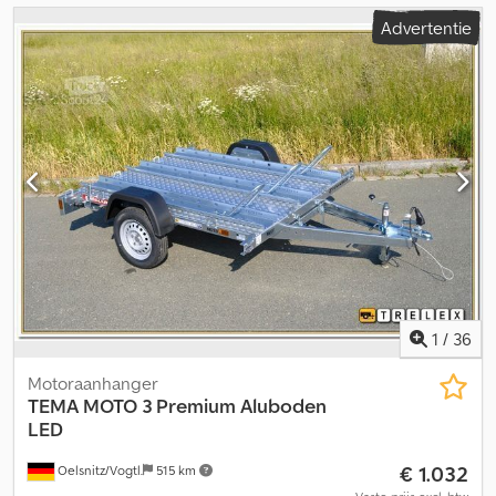
Advertentie
1
/
36
Motoraanhanger
TEMA
MOTO 3 Premium Aluboden
LED
€ 1.032
Oelsnitz/Vogtl.
515 km