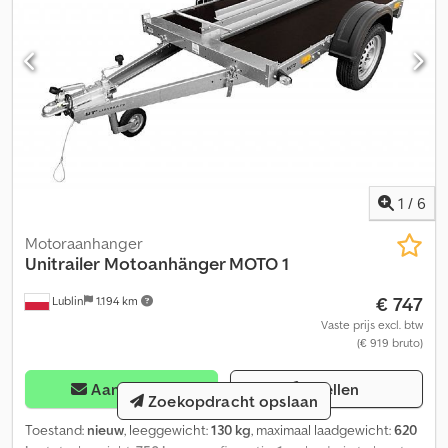
1
/
6
Motoraanhanger
Unitrailer
Motoanhänger MOTO 1
€ 747
Lublin
1.194 km
Vaste prijs excl. btw
(€ 919 bruto)
Aanvragen
Bellen
Zoekopdracht opslaan
Toestand:
nieuw
, leeggewicht:
130 kg
, maximaal laadgewicht:
620