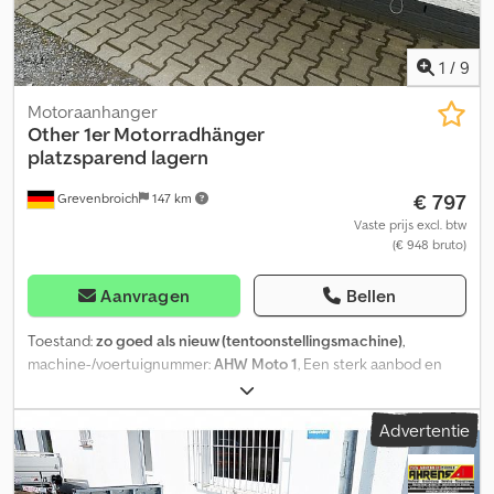
de volgende tijden: MA-VR 08.00-12.30 en 14.00-18.00 uur of 24/7
via onze webshop op trailershop.nl. Copyright - Merkbescherming
04/26 ROADSTER2000ALUPOLYBLACK. Djdpfey Aft Iex Akcewa
1
/
9
Motoraanhanger
Other
1er Motorradhänger
platzsparend lagern
€ 797
Grevenbroich
147 km
Vaste prijs excl. btw
(€ 948 bruto)
Aanvragen
Bellen
Toestand:
zo goed als nieuw (tentoonstellingsmachine)
,
machine-/voertuignummer:
AHW Moto 1
, Een sterk aanbod en
eenvoudig veilig online bestellen bij het grootste
aanhangerdepot in het Rijnland! Profiteer van onze direct
Advertentie
leverbare motortransportaanhangers. Uitverkoop van restpartijen
uit de tweede selectie, zolang de voorraad strekt! De uitrusting
omvat klauwhaak voor het eenvoudig laden en vastzetten van de