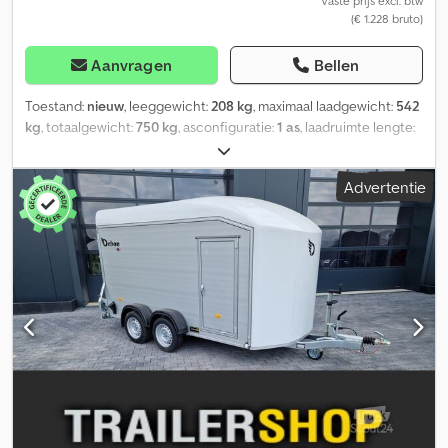
Vaste prijs excl. btw
(€ 1.228 bruto)
Aanvragen
Bellen
Toestand:
nieuw
, leeggewicht:
208 kg
, maximaal laadgewicht:
542
kg
, totaalgewicht:
750 kg
, asconfiguratie:
1 as
, laadruimte lengte:
2.050 mm
, laadruimtebreedte:
1.550 mm
, totale lengte:
3.130 mm
,
totale breedte:
1.930 mm
, bandenmaten:
R13
, aanhangerrem:
Advertentie
ongeremde aanhanger
, Temared MOTO 3 Premium motorwagen
met aluminium bodem en LED-verlichting Motorwagen voor 1, 2 of
3 motorfietsen - NIEUW - Beschikbaar uit voorraad, inclusief: -
Aluminium geribbeld plaatstalen bodem - LED-verlichting Tegen
meerprijs mogelijk: > Bladveeronderstel in plaats van rubberen
veeras (aanzienlijk beter rijgedrag!) Technische gegevens: Djdpfx
Aev Ad Edekcjwa * Toegestaan totaal gewicht 750 kg, ongeremd,
één as * Steunwiel standaard * Eigen gewicht ca. 208 kg *
Draagvermogen ca. 542 kg * Laadlengte 205 cm - geschikt voor
motorfietsen tot ca. 250 cm totale lengte * Lengte van de
oprijrails zonder beugel 205 cm * Laadbreedte 155 cm *
Bandenmaat 155/70R13 * Afmetingen totaal 313 x 193 x 83 cm
Uitrusting en constructie: * V-dissel verzinkt, kantelfunctie via de