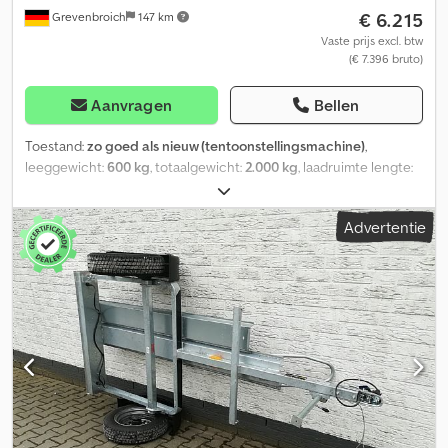
€ 6.215
Grevenbroich
147 km
Vaste prijs excl. btw
(€ 7.396 bruto)
Aanvragen
Bellen
Toestand:
zo goed als nieuw (tentoonstellingsmachine)
,
leeggewicht:
600 kg
, totaalgewicht:
2.000 kg
, laadruimte lengte:
3.120 mm
, laadruimtebreedte:
1.670 mm
, laadruimtehoogte:
1.990
mm
, Bouwjaar:
2025
, Bij ANHÄNGERWIRTZ zijn veel modellen
Advertentie
online beschikbaar. Gemakkelijk en 24/7 online kopen met zelf
afhalen of laten bezorgen. De afhaalmarkt voor uw nieuwe
aanhangwagen biedt sterke merkfabrikaten! Meer dan 850
nieuwe aanhangwagens op voorraad en meer dan 130 gebruikte
aanhangwagens continu in het aanbod. Vrijblijvend voorbeeld:
gesloten aanhangwagen Cargoboxx M+ roadster 312x167x199 cm
laadruimte, 2000 kg Pullman II tandem V chassis geschikt voor 100
km/u, aerodynamisch polyester front en dak in zwart, aluminium
vloer en achterdeuren te combineren als laadklep,
binnenverlichting, sjorogen, derde remlicht, automatisch
steunwiel... Online actie. Verkoop en telefonische bestellingen op