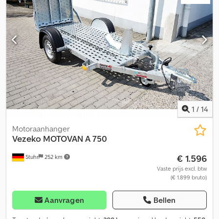
motor, en een oprijplaat. De motortrailer kan eenvoudig zijdelings
rechtop en zeer ruimtebesparend worden opgeslagen. Informeer
ook naar andere afmetingen en accessoires. Direct leverbaar!
Dwodpoi R Rndjfx Akcea Superlichte motortrailer voor 1
motorfiets Grote banden Totale breedte 150 cm Breedte tussen
de spatborden 107 cm Totale lengte 270 cm Laadlengte 225 cm
Staand slechts 72 cm breed Verlichting 12 Volt/ 7-polig Stalen
delen verzinkt Zonder rem – rijbewijsvrij te gebruiken
Afbeeldingen kunnen per fabriekaflevering afwijken.
Telefonische bestellingen of 24/7 online bestellen. 10-25 Moto 1
Uitverkoop
1
/
14
Motoraanhanger
Vezeko
MOTOVAN A 750
€ 1.596
Stuhr
252 km
Vaste prijs excl. btw
(€ 1.899 bruto)
Aanvragen
Bellen