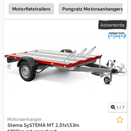
Kantelbaar laadvlak - Drie wielgoten met voorwielbeugels -
Voorwielbeugels zijn verplaatsbaar Verlichtingsinstallaties -
Motorfietstrailers
Pongratz Motoraanhangers / M
Moderne multifunctionele verlichting - Met mistachterlicht - 7-
polige stekker Wielen en assen - Robuuste rubbergeveerde as -
Advertentie
Slagvaste kunststof spatborden Zorg- en vastzetmogelijkheden -
Talrijke sjorpunten Dwodpfx Akeh Ewxiocsa Documenten en
vrachtkosten - Vrachtkosten naar ons reeds inbegrepen -
Inclusief kentekenbewijs deel II - Inclusief COC-document (EG-
conformiteitsverklaring) - Geen verdere ongewenste kosten -
Afgekeurde lastverlaging mogelijk tegen meerprijs (uitsluitend
TÜV-kosten) Meer aanbiedingen en informatie vindt u op onze
homepage. Deze mag ik niet direct linken, dus typ eenvoudig
"Dapper Anhänger" in uw zoekmachine. Foto's kunnen optionele
accessoires tonen. Wijzigingen, fouten en tussentijdse verkoop
voorbehouden.
1
/
7
Motoraanhanger
Stema
SySTEMA MT 2,51x1,53m