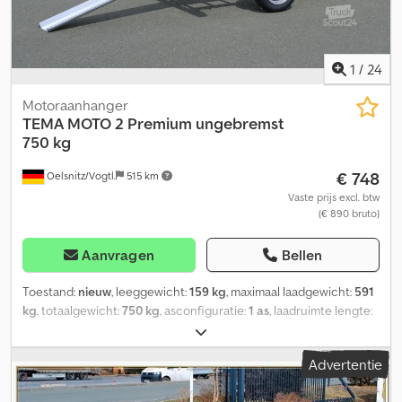
1
/
24
Motoraanhanger
TEMA
MOTO 2 Premium ungebremst
750 kg
€ 748
Oelsnitz/Vogtl.
515 km
Vaste prijs excl. btw
(€ 890 bruto)
Aanvragen
Bellen
Toestand:
nieuw
, leeggewicht:
159 kg
, maximaal laadgewicht:
591
kg
, totaalgewicht:
750 kg
, asconfiguratie:
1 as
, laadruimte lengte:
2.050 mm
, laadruimtebreedte:
1.550 mm
, totale lengte:
3.130 mm
,
totale breedte:
1.930 mm
, totale hoogte:
830 mm
, bandenmaten:
Advertentie
R13
, aanhangerrem:
ongeremde aanhanger
, Temared MOTO 2
Premium Motorfietsaanhanger voor 1 of 2 motorfietsen