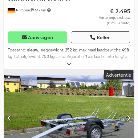
€ 2.495
Nürnberg
512 km
Vaste prijs excl. btw
(€ 2.969 bruto)
Aanvragen
Bellen
Toestand:
nieuw
, leeggewicht:
252 kg
, maximaal laadgewicht:
498
kg
, totaalgewicht:
750 kg
, asconfiguratie:
1 as
, laadruimte lengte:
2.510 mm
, laadruimtebreedte:
1.280 mm
, ophanging:
overig
,
bandenmaten:
145/80 r13
, Uitrusting:
aanhangwagenkoppeling
,
Advertentie
Stema WOM kipperkar Toelaatbaar totaalgewicht 750 kg Nuttig
laadvermogen ca. 500 kg Handmatig kantelbaar Aan drie zijden
voorzien van gatenrail Dsdpfx Akei Dqn Hjcswa Eenassig,
ongeremd Dissel met steunwiel Gezeefdrukte bodem
Kentekenplaatdrager, inklapbaar Elektrische bedrading, 13-polig