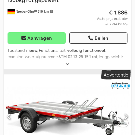
1300kg rot gepulvert
€ 1.886
Nieder-Olm
319 km
Vaste prijs excl. btw
(€ 2.244 bruto)
Aanvragen
Bellen
Toestand:
nieuw
, Functionaliteit:
volledig functioneel
,
machine-/voertuignummer:
STM 02 13-25-15.1 rot
, leeggewicht:
343 kg
, maximaal laadgewicht:
957 kg
, totaalgewicht:
1.300 kg
,
asconfiguratie:
1 as
, laadruimte lengte:
2.510 mm
,
Advertentie
laadruimtebreedte:
1.530 mm
, Zijwand, reling en meer -
Zijwanden, reling en zeilen kunnen achteraf gemonteerd worden
Oprijramen en -goten - Geïntegreerde opnamegoot voor een
oprijplaat achter de kentekenplaathouder - Inclusief oprijplaat
met zijdelingse afrijbeveiliging Chassis en frame - Met gekleurde
poedercoating, kras- en weerbestendig - Kogelkoppeling met
veiligheidssignalering - Optimale wegligging door testbaangetest
chassis met STEMA veiligheids-V-dissel - Kogelkoppeling met
veiligheidssignalering - Gedeeltelijk thermisch verzinkt -
Geschroefd chassis - Steunwiel Laadoppervlak en bodemplaat -