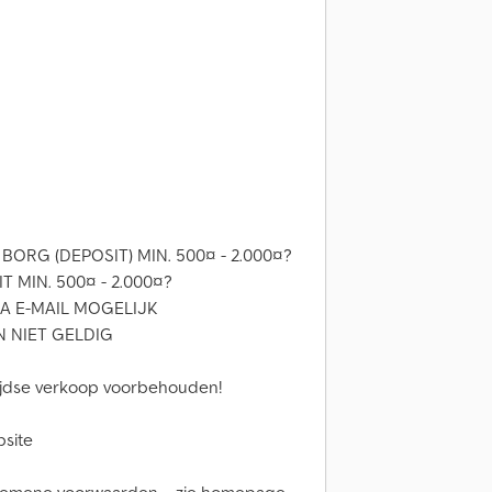
ORG (DEPOSIT) MIN. 500¤ - 2.000¤?
 MIN. 500¤ - 2.000¤?
IA E-MAIL MOGELIJK
 NIET GELDIG
tijdse verkoop voorbehouden!
bsite