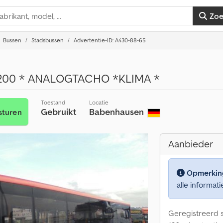
Zo
Bussen
Stadsbussen
Advertentie-ID: A430-88-65
00 * ANALOGTACHO *KLIMA *
Toestand
Locatie
Gebruikt
Babenhausen
sturen
Aanbieder
Opmerkin
alle informati
Geregistreerd s