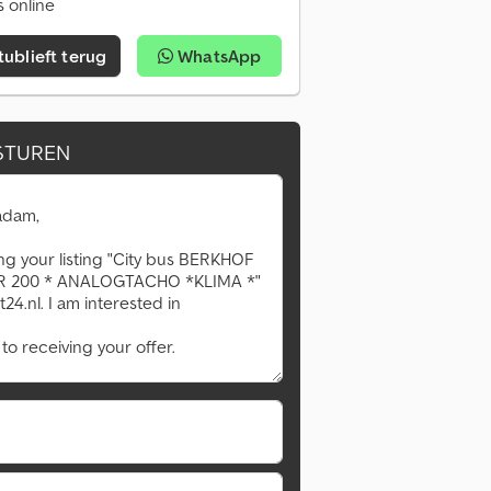
s online
tublieft terug
WhatsApp
STUREN