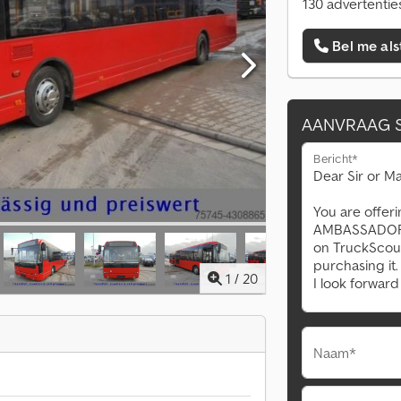
130 advertentie
Bel me als
AANVRAAG 
Bericht*
1
/
20
Naam*