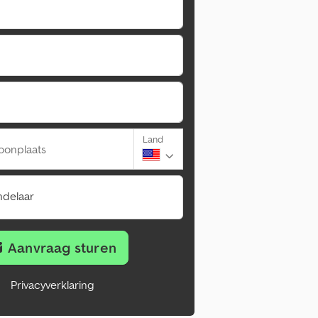
Land
oonplaats
ndelaar
Aanvraag sturen
Privacyverklaring