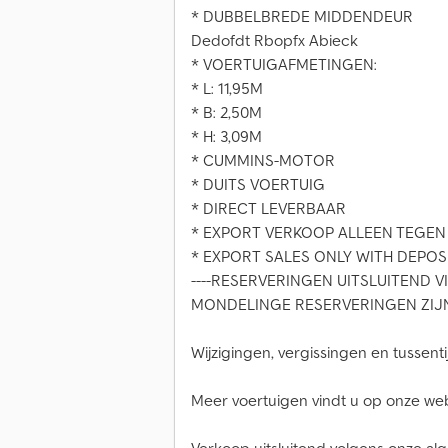
* DUBBELBREDE MIDDENDEUR
Dedofdt Rbopfx Abieck
* VOERTUIGAFMETINGEN:
* L: 11,95M
* B: 2,50M
* H: 3,09M
* CUMMINS-MOTOR
* DUITS VOERTUIG
* DIRECT LEVERBAAR
* EXPORT VERKOOP ALLEEN TEGEN B
* EXPORT SALES ONLY WITH DEPOSIT
----RESERVERINGEN UITSLUITEND V
MONDELINGE RESERVERINGEN ZIJN
Wijzigingen, vergissingen en tussen
Meer voertuigen vindt u op onze we