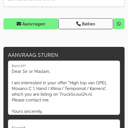
Aanvragen
Bellen
AANVRAAG STUREN
Bericht*
Naam*