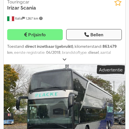
Touringcar
Irizar
Scania
Italia
1.267 km
Prijsinfo
Bellen
Toestand:
direct inzetbaar (gebruikt)
, kilometerstand:
863.479
km
, eerste registratie:
04/2018
, brandstoftype:
diesel
, aantal
zitplaatsen:
55
, asconfiguratie:
2 assen
, emissieklasse:
Euro 5
,
kleur:
geel
, remmen:
retarder
, bandenmaten:
295/80 R22.5
,
Advertentie
Bouwjaar:
2018
, machine-/voertuignummer:
YS9YR1237BM016537
, Uitrusting:
ABS, airconditioning,
standkachel
, Wij wijzen op lichte gebruikssporen, zichtbaar op de
detailfoto's; de bijrijdersstoel blijft niet gesloten. Houd er rekening
mee dat dit voertuig, indien aangekocht voor export naar Spanje,
individuele goedkeuring vereist voordat het kan worden
geregistreerd. Het voertuig is beschikbaar voor directe aankoop
(Koop Nu), of u kunt een bod uitbrengen en een onderhandeling
starten. Crjdpfxszfm Sns Amgof