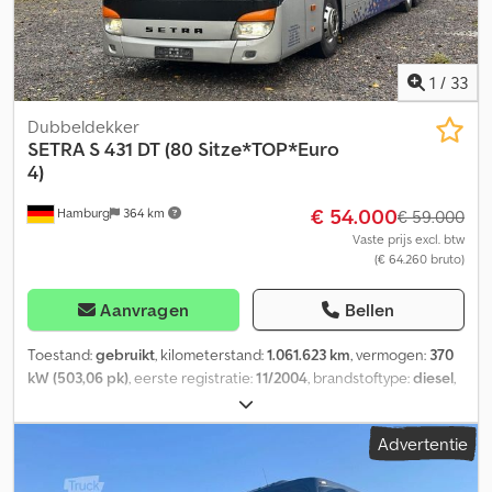
1
/
33
Dubbeldekker
SETRA
S 431 DT (80 Sitze*TOP*Euro
4)
€ 54.000
Hamburg
364 km
€ 59.000
Vaste prijs excl. btw
(€ 64.260 bruto)
Aanvragen
Bellen
Toestand:
gebruikt
, kilometerstand:
1.061.623 km
, vermogen:
370
kW (503,06 pk)
, eerste registratie:
11/2004
, brandstoftype:
diesel
,
aantal zitplaatsen:
80
, soort overbrenging:
automatisch
,
emissieklasse:
Euro 4
, kleur:
zilver
, remmen:
retarder
, Bouwjaar:
Advertentie
2004
, Uitrusting:
ABS, airconditioning, badkamer, elektronisch
stabiliteitsprogramma (ESP), ingebouwde keuken,