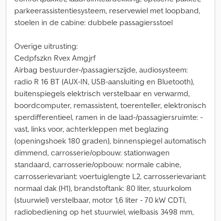
parkeerassistentiesysteem, reservewiel met loopband,
stoelen in de cabine: dubbele passagiersstoel
Overige uitrusting:
Cedpfszkn Rvex Amgjrf
Airbag bestuurder-/passagierszijde, audiosysteem:
radio R 16 BT (AUX-IN, USB-aansluiting en Bluetooth),
buitenspiegels elektrisch verstelbaar en verwarmd,
boordcomputer, remassistent, toerenteller, elektronisch
sperdifferentieel, ramen in de laad-/passagiersruimte: -
vast, links voor, achterkleppen met beglazing
(openingshoek 180 graden), binnenspiegel automatisch
dimmend, carrosserie/opbouw: stationwagen
standaard, carrosserie/opbouw: normale cabine,
carrosserievariant: voertuiglengte L2, carrosserievariant:
normaal dak (H1), brandstoftank: 80 liter, stuurkolom
(stuurwiel) verstelbaar, motor 1,6 liter - 70 kW CDTI,
radiobediening op het stuurwiel, wielbasis 3498 mm,