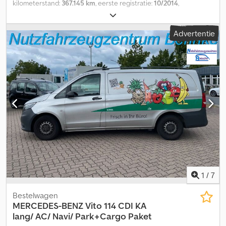
kilometerstand:
367.145 km
, eerste registratie:
10/2014
,
brandstoftype:
diesel
, aantal zitplaatsen:
53
, emissieklasse:
Euro 6
,
kleur:
zwart
, bandenmaten:
295/80 R22.5
, Bouwjaar:
2014
,
Advertentie
machine-/voertuignummer:
YV3S5P724E1168379
, Uitrusting:
ABS,
airconditioning, badkamer, cruise control
, Het voertuig is
beschikbaar tegen de Nu kopen-prijs, of u kunt uw eigen bod
uitbrengen en een onderhandeling starten. Csdpfx Asznc
Rxsmgerf
1
/
7
Bestelwagen
MERCEDES-BENZ
Vito 114 CDI KA
lang/ AC/ Navi/ Park+Cargo Paket