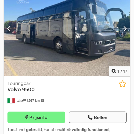
navigatiesysteem, roetfilter, standkachel
, Setra 431 DT, afkomstig
van de eerste eigenaar. 80 zitplaatsen, automaat, volledige
uitrusting, airconditioning, Euro 4, roetfilter. Netto prijs: 59.000
euro. U kunt zelf de optische en technische staat ter plaatse
beoordelen. Wij ondersteunen u bij de export met originele
documenten voor de typegoedkeuring in het betreffende land,
een verklaring van de leverancier, het opstellen van de
uitvoerdocumenten en eventueel het aanvragen van een
douanekenmerk. -Een bezichtiging en proefrit is op elk moment
mogelijk, ook in het weekend, na telefonische afspraak! Inruil en
transport van het voertuig op aanvraag. Bezoek onze Facebook-
pagina. Csdpfoxunaxsx Amgsrf
1
/
17
Touringcar
Volvo
9500
Italia
1.267 km
Prijsinfo
Bellen
Toestand:
gebruikt
, Functionaliteit:
volledig functioneel
,