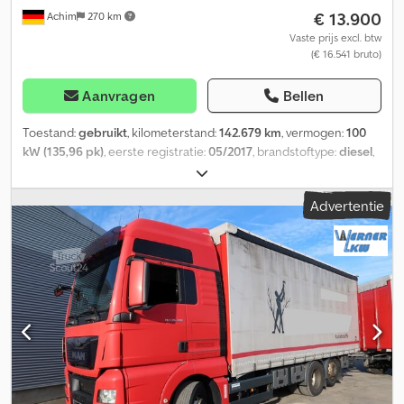
€ 13.900
Achim
270 km
Vaste prijs excl. btw
(€ 16.541 bruto)
Aanvragen
Bellen
Toestand:
gebruikt
, kilometerstand:
142.679 km
, vermogen:
100
kW (135,96 pk)
, eerste registratie:
05/2017
, brandstoftype:
diesel
,
totaalgewicht:
2.800 kg
, volgende keuring (TÜV):
12/2026
, kleur:
zilver
, soort overbrenging:
mechanisch
, emissieklasse:
Euro 6
,
Advertentie
aantal zitplaatsen:
3
, Bouwjaar:
2017
, Uitrusting:
ABS,
airconditioning, centrale vergrendeling, elektronisch
stabiliteitsprogramma (ESP), navigatiesysteem, roetfilter
,
Uitrusting: * Carrosserie/opbouw: bestelwagen "lang", *
Airconditioning, * Warmtewerend glas, * Verwarmde
bestuurdersstoel, * Dubbele passagiersbank, * Uitvoering: Easy
Cargo, * Houten vloer, * Bekleding van de laadruimte, * Dakrails, *
Scheidingswand van de laadruimte met schuifraam, *
Achterkleppen die 270 graden openen, Techniek: Crjdpszk Sg
Iefx Amgjf * MB radio/navigatie, * Bluetools, * Stuurwiel met
multifunctionele bediening inclusief boordcomputer, *