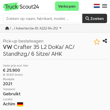
Verkopen
Zoeken
/ ... / Advertentie-ID: A222-94-212
Pick-up bestelwagen
VW
Crafter 35 L2 DoKa/ AC/
Standhzg./ 6 Sitze/ AHK
Vaste prijs excl. btw
€ 25.900
(€ 30.821 bruto)
Bouwjaar
2021
Toestand
Gebruikt
Locatie
Achim