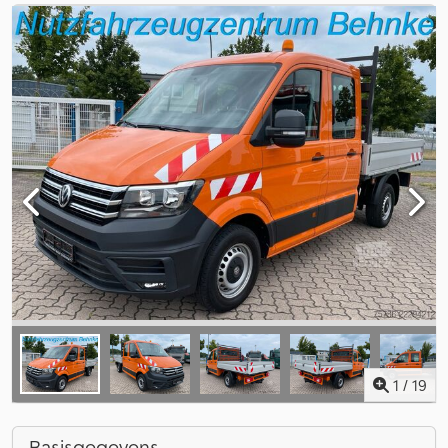
1
/
19
Basisgegevens