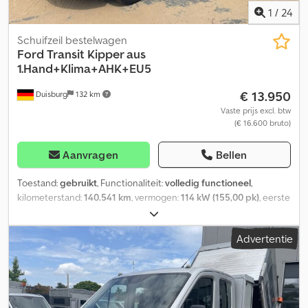
cabine Interieur Interieur: zwart Onderhoud, historie en staat
1
/
24
Aantal eigenaren: 1 Aantal sleutels: 2 Productveiligheid Fabrikant:
Dani Autobedrijven B.V. Ootmarsumseweg 110 7665SE ALBERGEN,
Schuifzeil bestelwagen
NL
Ford
Transit Kipper aus
1.Hand+Klima+AHK+EU5
€ 13.950
Duisburg
132 km
Vaste prijs excl. btw
(€ 16.600 bruto)
Aanvragen
Bellen
Toestand:
gebruikt
, Functionaliteit:
volledig functioneel
,
kilometerstand:
140.541 km
, vermogen:
114 kW (155,00 pk)
, eerste
registratie:
03/2016
, brandstoftype:
diesel
, leeggewicht:
3.170 kg
,
maximaal laadgewicht:
1.510 kg
, totaalgewicht:
4.690 kg
,
Advertentie
asconfiguratie:
4x2
, volgende keuring (TÜV):
06/2027
, brandstof:
diesel
, kleur:
zilver
, bestuurderscabine:
overig
, soort
overbrenging:
mechanisch
, aantal versnellingen:
6
, emissieklasse:
Euro 5
, aantal zitplaatsen:
7
, totale lengte:
6.400 mm
, totale
breedte:
2.300 mm
, totale hoogte:
2.890 mm
, toegestane aslast