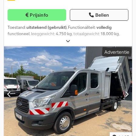
Stuurbekrachtiging Centrale vergrendeling Airbags voor
bestuurder en bijrijder Radio met Bluetooth handsfree functie
Prijsinfo
Bellen
Multifunctioneel stuurwiel Trekhaak, trekvermogen 2.800 kg
Verhoogde voor- en zijborden Sjorpunten op de laadbak Grote
Toestand:
uitstekend (gebruikt)
, Functionaliteit:
volledig
gereedschapskast achter de cabine Kleine gereedschapskist
functioneel
, leeggewicht:
4.750 kg
, totaalgewicht:
18.000 kg
,
onder de laadbak Dubbel lucht achteras Gele LED zwaailamp
asconfiguratie:
2 assen
, eerste registratie:
04/2026
, Bouwjaar:
Crodpjzkml Sofx Ad Nof Laadvermogen 1.480 kg Leeggewicht
2009
, 3-zijdige kipper Cedpfozcc Risx Ad Nerf
3.210 kg Toegestane totaalgewicht 4.690 kg Wielbasis 3.954 mm
Advertentie
Motor 2,2 liter – 114 kW CDI KAT Lage emissie volgens Euro 5
emissienorm Voormalig stadsvoertuig Wijzigingen, fouten en
tussentijdse verkoop voorbehouden Wij verkopen uitsluitend
volgens onze algemene voorwaarden en onder uitsluiting van
elke vorm van garantie. Wijzigingen, fouten en tussentijdse
verkoop voorbehouden. Wij zijn maandag t/m vrijdag van 9.00 tot
17.00 uur continu bereikbaar en op zaterdag op afspraak. Buiten
deze openingstijden zijn telefonische afspraken mogelijk. Wij
nemen uw huidige gebruikte machine/voertuig graag in ruil.
Verkoop aan handelaren en exporteurs wordt met voorrang
behandeld; dit geldt voor onze gehele voertuigenvoorraad. De
bovenstaande informatie is vrijblijvend, wijzigingen/fouten en
tussentijdse verkoop voorbehouden!