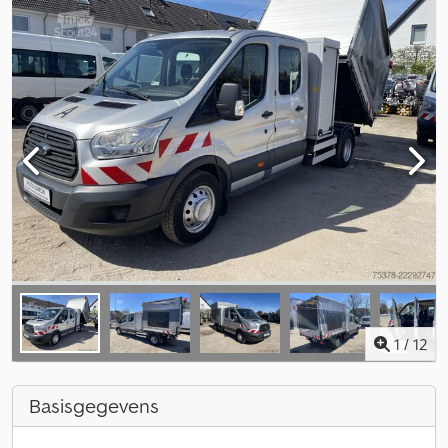
1
/
12
Basisgegevens