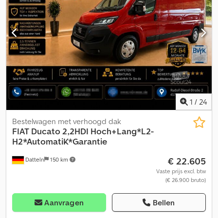
1
/
24
Bestelwagen met verhoogd dak
FIAT
Ducato 2,2HDI Hoch+Lang*L2-
H2*AutomatiK*Garantie
€ 22.605
Datteln
150 km
Vaste prijs excl. btw
(€ 26.900 bruto)
Aanvragen
Bellen