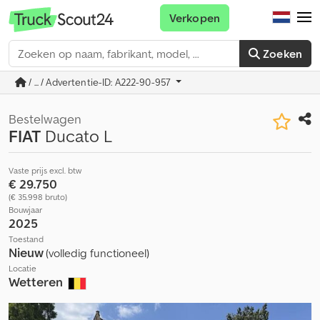
Verkopen
Zoeken
/ ... / Advertentie-ID: A222-90-957
Bestelwagen
FIAT
Ducato L
Vaste prijs excl. btw
€ 29.750
(€ 35.998 bruto)
Bouwjaar
2025
Toestand
Nieuw
(volledig functioneel)
Locatie
Wetteren