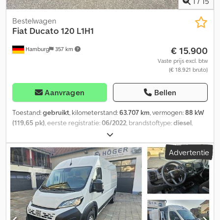
1
/
15
Bestelwagen
Fiat
Ducato 120 L1H1
€ 15.900
Hamburg
357 km
Vaste prijs excl. btw
(€ 18.921 bruto)
Aanvragen
Bellen
Toestand:
gebruikt
, kilometerstand:
63.707 km
, vermogen:
88 kW
(119,65 pk)
, eerste registratie:
06/2022
, brandstoftype:
diesel
,
leeggewicht:
2.078 kg
, maximaal laadgewicht:
962 kg
,
totaalgewicht:
3.040 kg
, asconfiguratie:
2 assen
, wielbasis:
3.000
Advertentie
mm
, kleur:
blauw
, bestuurderscabine:
overig
, soort overbrenging:
mechanisch
, emissieklasse:
Euro 6
, ophanging:
staal
, laadruimte
inhoud:
8 m³
, laadruimte lengte:
2.670 mm
, laadruimtebreedte:
1.870 mm
, laadruimtehoogte:
1.662 mm
, Uitrusting:
ABS,
aanhangwagenkoppeling, airconditioning, boordcomputer,
cruise control
, Kleur: blau, leeggewicht: 2078 kg, maximaal
toegestaan totaalgewicht: 3040 kg, laadruimte (l x b x h): 2.670 mm