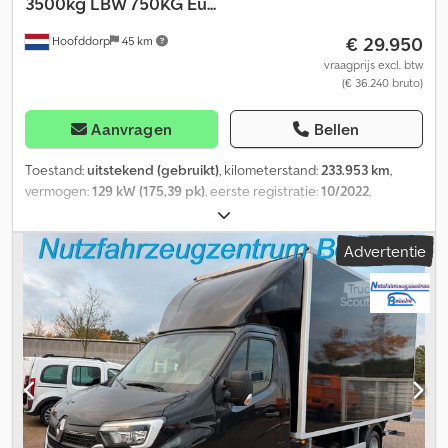
3500kg LBW 750KG Eu...
€ 29.950
Hoofddorp
45 km
vraagprijs excl. btw
(€ 36.240 bruto)
Aanvragen
Bellen
Toestand:
uitstekend (gebruikt)
, kilometerstand:
233.953 km
,
vermogen:
129 kW (175,39 pk)
, eerste registratie:
10/2022
,
brandstoftype:
diesel
, bandenmaten:
195/75R16
, asconfiguratie:
4x2
, wielbasis:
4.100 mm
, brandstof:
diesel
,
Advertentie
brandstoftankcapaciteit:
85 l
, kleur:
zwart
, bestuurderscabine:
dagcabine
, soort overbrenging:
automatisch
, aantal
versnellingen:
8
, emissieklasse:
Euro 6
, ophanging:
staal
, aantal
zitplaatsen:
2
, totale lengte:
6.960 mm
, totale breedte:
2.150 mm
,
totale hoogte:
3.000 mm
, toegestane aslast (as 1):
2.100 kg
,
toegestane aslast (as 2):
2.800 kg
, laadruimte lengte:
4.520 mm
,
laadruimtebreedte:
2.060 mm
, laadruimtehoogte:
2.040 mm
,
Bouwjaar:
2022
, Uitrusting:
ABS, AdBlue, Android Auto, Apple
CarPlay, Bluetooth, USB-poort, airbag, airconditioning,
boordcomputer, centrale vergrendeling, cruise control,