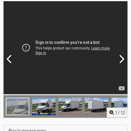
1
/
12
Basisgegevens