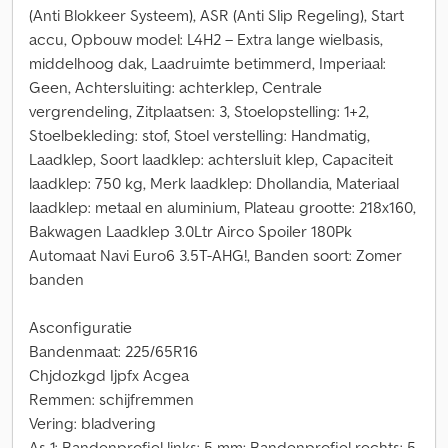
(Anti Blokkeer Systeem), ASR (Anti Slip Regeling), Start
accu, Opbouw model: L4H2 – Extra lange wielbasis,
middelhoog dak, Laadruimte betimmerd, Imperiaal:
Geen, Achtersluiting: achterklep, Centrale
vergrendeling, Zitplaatsen: 3, Stoelopstelling: 1+2,
Stoelbekleding: stof, Stoel verstelling: Handmatig,
Laadklep, Soort laadklep: achtersluit klep, Capaciteit
laadklep: 750 kg, Merk laadklep: Dhollandia, Materiaal
laadklep: metaal en aluminium, Plateau grootte: 218x160,
Bakwagen Laadklep 3.0Ltr Airco Spoiler 180Pk
Automaat Navi Euro6 3.5T-AHG!, Banden soort: Zomer
banden
Asconfiguratie
Bandenmaat: 225/65R16
Chjdozkgd Ijpfx Acgea
Remmen: schijfremmen
Vering: bladvering
As 1: Bandenprofiel links: 5 mm; Bandenprofiel rechts: 5