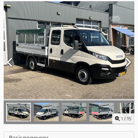
1
/
15
Basisgegevens