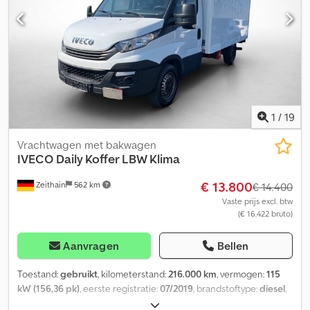
Aardgas - Versnellingsbak: Handgeschakeld - Vermogen: 100 kW
(136 pk) - Lengte: 6,05 m - Aandrijving: 2 assen - Motor: Iveco
F1CFA401A*E Uitrusting: - ABS - ASR - Rolstoelhelling -
Veiligheidsgordels Verkocht door Fleequid, de Europese
marktplaats voor gebruikte bussen.
1
/
19
Vrachtwagen met bakwagen
IVECO
Daily Koffer LBW Klima
€ 13.800
Zeithain
562 km
€ 14.400
Vaste prijs excl. btw
(€ 16.422 bruto)
Aanvragen
Bellen
Toestand:
gebruikt
, kilometerstand:
216.000 km
, vermogen:
115
kW (156,36 pk)
, eerste registratie:
07/2019
, brandstoftype:
diesel
,
totaalgewicht:
3.500 kg
, brandstof:
diesel
, kleur:
wit
, soort