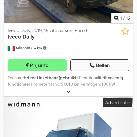
bladveren. Dsdpezdqaaofx Acdjkr
1
/
12
Iveco Daily, 2019, 19 zitplaatsen, Euro 6
Iveco
Daily
Milano
754 km
Prijsinfo
Bellen
Toestand:
direct inzetbaar (gebruikt)
, Functionaliteit:
volledig
functioneel
, kilometerstand:
57.010 km
, vermogen:
100 kW
(135,96 pk)
, eerste registratie:
01/2019
, brandstoftype:
gas
, aantal
zitplaatsen:
17
, soort overbrenging:
mechanisch
, asconfiguratie:
2
Advertentie
assen
, emissieklasse:
Euro 6
, bandenmaten:
195/75 R16C
, totale
lengte:
6.050 mm
, totale breedte:
2.020 mm
, totale hoogte:
3.000
mm
, Uitrusting:
ABS, geschikt voor mindervaliden,
tractieregeling
, Schoolbus – Iveco Daily Dodszrkwbepfx Acdokr
Technische gegevens: - Eerste registratie: 2019 - Kilometerstand:
57.010 - Aantal zitplaatsen: 19 - Euro-norm: Euro 6 - Brandstof: