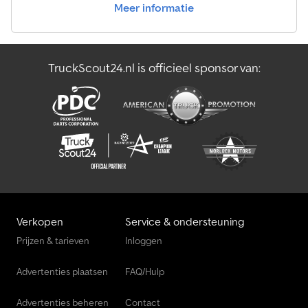
Meer informatie
Rohrbach (Pfalz) Tel.: E-mail: Meer informatie op We speak
German / English / Russian / Italian / French / Spanish Meer
informatie Verkoop uitsluitend aan bedrijven (landbouw,
zelfstandigen, klein- en grootbedrijf) of export. Wijzigingen en
TruckScout24.nl is officieel sponsor van:
tussentijdse verkoop voorbehouden.
Verkopen
Service & ondersteuning
Prijzen & tarieven
Inloggen
Advertenties plaatsen
FAQ/Hulp
Advertenties beheren
Contact