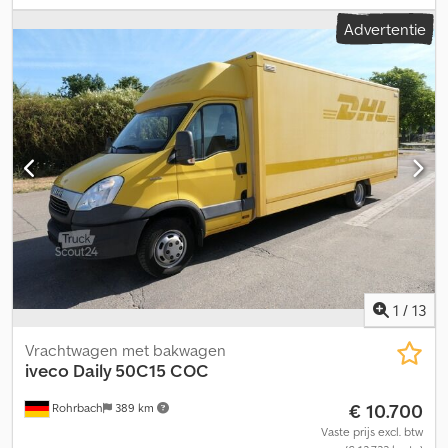
overbrenging:
mechanisch
, emissieklasse:
Euro 6
, ophanging:
Advertentie
staal
, aantal zitplaatsen:
3
, Uitrusting:
ABS, airbag,
airconditioning, boordcomputer, centrale vergrendeling,
roetfilter
, 1__ Iveco Daily Koffer, 2__ Radio, 3__ Laadklep, 4__
Schakelbak. Telefonisch bereikbaar van maandag tot en met
vrijdag tot 20:00 uur en op zaterdag tot 16:00 uur!! Meer
informatie:!! Leasing/financiering en inruil mogelijk!!
Dkodpfxoywtb No Acder !! !! - Fouten en tussentijdse verkoop
voorbehouden!! - Alle informatie zonder garantie.
1
/
13
Vrachtwagen met bakwagen
iveco
Daily 50C15 COC
€ 10.700
Rohrbach
389 km
Vaste prijs excl. btw