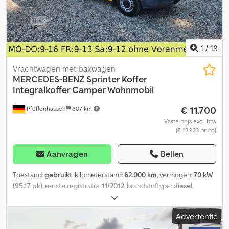
1
/
18
Vrachtwagen met bakwagen
MERCEDES-BENZ
Sprinter Koffer
Integralkoffer Camper Wohnmobil
€ 11.700
Pfeffenhausen
607 km
Vaste prijs excl. btw
(€ 13.923 bruto)
Aanvragen
Bellen
Toestand:
gebruikt
, kilometerstand:
62.000 km
, vermogen:
70 kW
(95,17 pk)
, eerste registratie:
11/2012
, brandstoftype:
diesel
,
totaalgewicht:
3.498 kg
, kleur:
geel
, soort overbrenging:
automatisch
, emissieklasse:
Euro 5
, aantal zitplaatsen:
2
,
Advertentie
laadruimte inhoud:
17 m³
, laadruimte lengte:
4.400 mm
,
laadruimtebreedte:
2.000 mm
, laadruimtehoogte:
2.000 mm
,