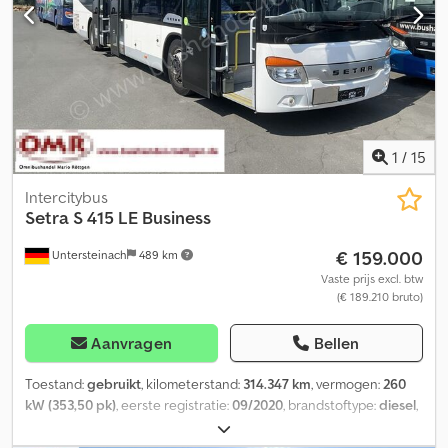
1
/
15
Intercitybus
Setra
S 415 LE Business
€ 159.000
Untersteinach
489 km
Vaste prijs excl. btw
(€ 189.210 bruto)
Aanvragen
Bellen
Toestand:
gebruikt
, kilometerstand:
314.347 km
, vermogen:
260
kW (353,50 pk)
, eerste registratie:
09/2020
, brandstoftype:
diesel
,
aantal zitplaatsen:
46
, soort overbrenging:
overig
, emissieklasse:
Euro 6
, kleur:
wit
, remmen:
retarder
, totale lengte:
12.330 mm
,