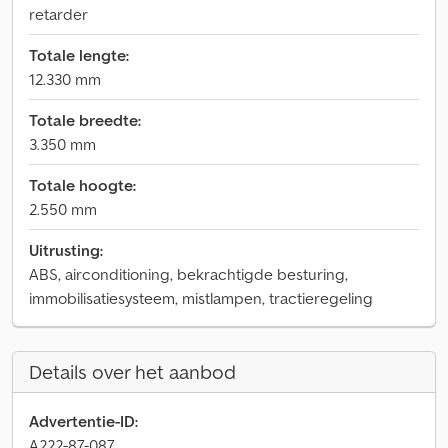
retarder
Totale lengte:
12.330 mm
Totale breedte:
3.350 mm
Totale hoogte:
2.550 mm
Uitrusting:
ABS, airconditioning, bekrachtigde besturing,
immobilisatiesysteem, mistlampen, tractieregeling
Details over het aanbod
Advertentie-ID:
A222-87-087