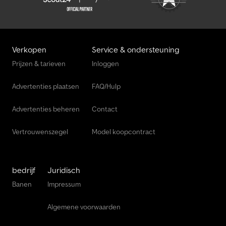
breedte 2,55 m; hoogte 3,35 m - Banden: vooras ca. 60%; achteras
ca. 60% - - Ons interne voertuignummer: 12523 - - Fouten en
wijzigingen voorbehouden. Afbeeldingen en tekst kunnen
afwijken van het voertuig. Altijd meer dan 300 voertuigen op
voorraad. = Verdere informatie = Credpfjznt E Tex Akqef AdBlue-
Verkopen
Service & ondersteuning
systeem: Ja Motorinhoud: 7.698 cc Motormerk: Mercedes Benz
Prijzen & tarieven
Inloggen
Advertenties plaatsen
FAQ/Hulp
Advertenties beheren
Contact
Vertrouwenszegel
Model koopcontract
bedrijf
Juridisch
Banen
Impressum
Algemene voorwaarden