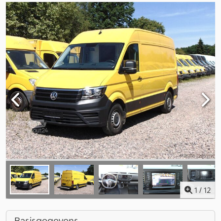
1
/
12
Basisgegevens