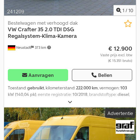
1
/
10
Bestelwagen met verhoogd dak
VW
Crafter 35 2.0 TDI DSG
Regalsystem-Klima-Kamera
€ 12.900
Neustadt
373 km
Vaste prijs excl. btw
(€ 15.351 bruto)
Aanvragen
Bellen
Toestand:
gebruikt
, kilometerstand:
222.000 km
, vermogen:
103
kW (140,04 pk)
, eerste registratie:
10/2018
, brandstoftype:
diesel
,
totaalgewicht:
3.500 kg
, kleur:
geel
, soort overbrenging:
automatisch
, emissieklasse:
Euro 6
, aantal zitplaatsen:
1
, totale
Advertentie
lengte:
5.886 mm
, totale breedte:
2.040 mm
, totale hoogte:
2.590
mm
, laadruimte lengte:
3.268 mm
, laadruimtebreedte:
1.832 mm
,
laadruimtehoogte:
1.961 mm
, Bouwjaar:
2018
, Uitrusting:
ABS,
airconditioning, centrale vergrendeling, elektronisch