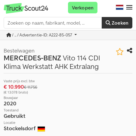
Verkopen
Zoeken
/ ... / Advertentie-ID: A222-85-057
Bestelwagen
MERCEDES-BENZ
Vito 114 CDI
Klima Werkstatt AHK Extralang
Vaste prijs excl. btw
€ 10.990
€ 11.756
(€ 13.078 bruto)
Bouwjaar
2020
Toestand
Gebruikt
Locatie
Stockelsdorf