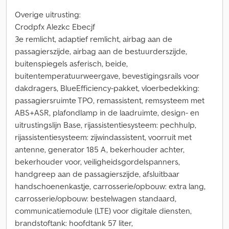
Overige uitrusting:
Crodpfx Alezkc Ebecjf
3e remlicht, adaptief remlicht, airbag aan de
passagierszijde, airbag aan de bestuurderszijde,
buitenspiegels asferisch, beide,
buitentemperatuurweergave, bevestigingsrails voor
dakdragers, BlueEfficiency-pakket, vloerbedekking:
passagiersruimte TPO, remassistent, remsysteem met
ABS+ASR, plafondlamp in de laadruimte, design- en
uitrustingslijn Base, rijassistentiesysteem: pechhulp,
rijassistentiesysteem: zijwindassistent, voorruit met
antenne, generator 185 A, bekerhouder achter,
bekerhouder voor, veiligheidsgordelspanners,
handgreep aan de passagierszijde, afsluitbaar
handschoenenkastje, carrosserie/opbouw: extra lang,
carrosserie/opbouw: bestelwagen standaard,
communicatiemodule (LTE) voor digitale diensten,
brandstoftank: hoofdtank 57 liter,