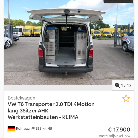
1
/
13
Bestelwagen
VW
T6 Transporter 2.0 TDI 4Motion
lang 3Sitzer AHK
Werkstatteinbauten - KLIMA
€ 17.900
Rohrbach
389 km
Vaste prijs excl. btw