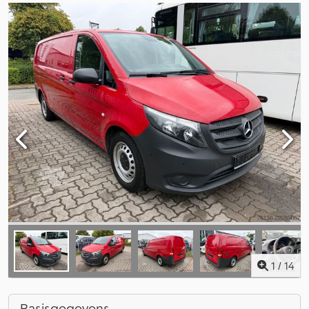
1
/
14
Basisgegevens