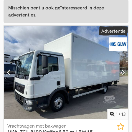
Misschien bent u ook geïnteresseerd in deze
advertenties.
Advertentie
1
/
13
Vrachtwagen met bakwagen
MAN
TGL 8.190 Koffer 6,50 m LBW 1,5