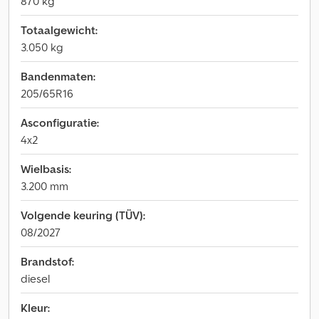
870 kg
Totaalgewicht:
3.050 kg
Bandenmaten:
205/65R16
Asconfiguratie:
4x2
Wielbasis:
3.200 mm
Volgende keuring (TÜV):
08/2027
Brandstof:
diesel
Kleur: