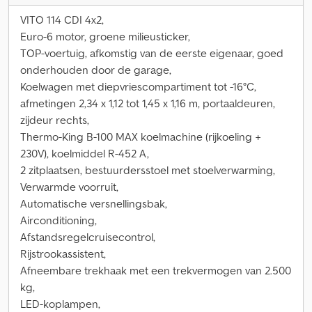
VITO 114 CDI 4x2,
Euro-6 motor, groene milieusticker,
TOP-voertuig, afkomstig van de eerste eigenaar, goed
onderhouden door de garage,
Koelwagen met diepvriescompartiment tot -16°C,
afmetingen 2,34 x 1,12 tot 1,45 x 1,16 m, portaaldeuren,
zijdeur rechts,
Thermo-King B-100 MAX koelmachine (rijkoeling +
230V), koelmiddel R-452 A,
2 zitplaatsen, bestuurdersstoel met stoelverwarming,
Verwarmde voorruit,
Automatische versnellingsbak,
Airconditioning,
Afstandsregelcruisecontrol,
Rijstrookassistent,
Afneembare trekhaak met een trekvermogen van 2.500
kg,
LED-koplampen,