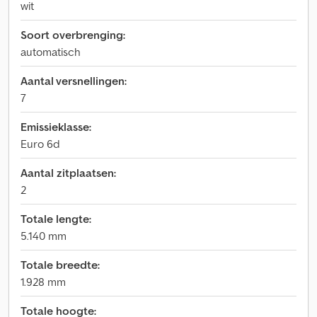
wit
Soort overbrenging:
automatisch
Aantal versnellingen:
7
Emissieklasse:
Euro 6d
Aantal zitplaatsen:
2
Totale lengte:
5.140 mm
Totale breedte:
1.928 mm
Totale hoogte: