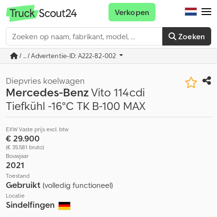
Verkopen
Zoeken
/ ... / Advertentie-ID: A222-82-002
Diepvries koelwagen
Mercedes-Benz
Vito 114cdi
Tiefkühl -16°C TK B-100 MAX
EXW Vaste prijs excl. btw
€ 29.900
(€ 35.581 bruto)
Bouwjaar
2021
Toestand
Gebruikt
(volledig functioneel)
Locatie
Sindelfingen