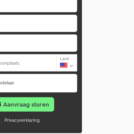
Land
oonplaats
ndelaar
Aanvraag sturen
Privacyverklaring