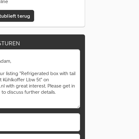
line
tublieft terug
STUREN