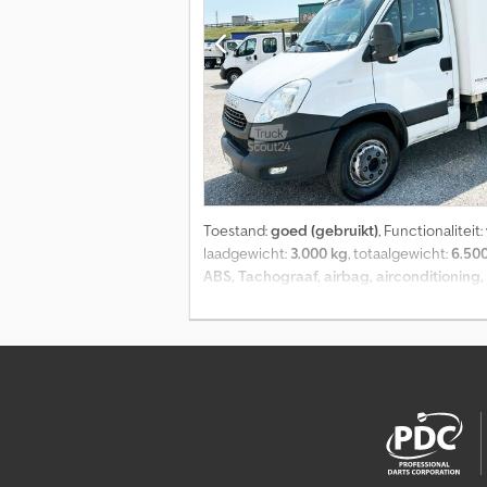
Toestand:
goed (gebruikt)
, Functionaliteit:
laadgewicht:
3.000 kg
, totaalgewicht:
6.50
ABS, Tachograaf, airbag, airconditioning
koelunit verplaatsbare interne scheidings