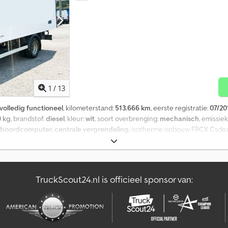
1
/
13
volledig functioneel
, kilometerstand:
513.666 km
, eerste registratie:
07/20
0 kg
, brandstof:
diesel
, kleur:
wit
, soort overbrenging:
mechanisch
, emissie
, boordcomputer, centrale vergrendeling
, isotherme opbouw FRCX Csdezi
wand één zijdeur
TruckScout24.nl is officieel sponsor van: