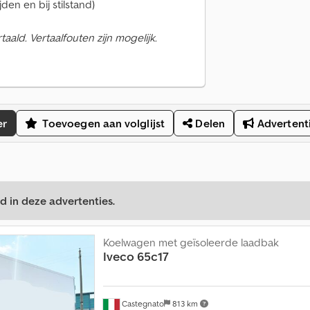
jden en bij stilstand)
ald. Vertaalfouten zijn mogelijk.
er
Toevoegen aan volglijst
Delen
Advertent
d in deze advertenties.
Koelwagen met geïsoleerde laadbak
Iveco
65c17
Castegnato
813 km