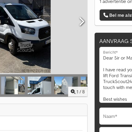
1 advertentie on
Bel me als
AANVRAAG 
Bericht*
1
/
8
Naam*