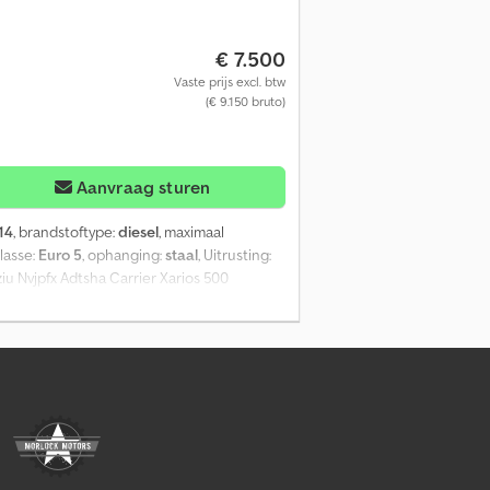
€ 7.500
Vaste prijs excl. btw
(€ 9.150 bruto)
Aanvraag sturen
14
, brandstoftype:
diesel
, maximaal
klasse:
Euro 5
, ophanging:
staal
, Uitrusting:
u Nvjpfx Adtsha Carrier Xarios 500