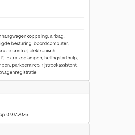
anhangwagenkoppeling, airbag,
htigde besturing, boordcomputer,
ruise control, elektronisch
P), extra koplampen, hellingstarthulp,
mpen, parkeerairco, rijstrookassistent,
htwagenregistratie
 op 07.07.2026