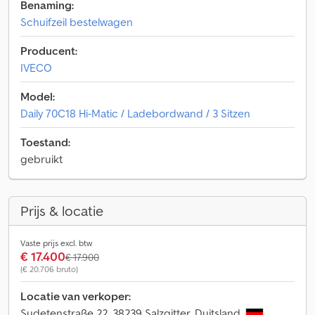
Benaming:
Schuifzeil bestelwagen
Producent:
IVECO
Model:
Daily 70C18 Hi-Matic / Ladebordwand / 3 Sitzen
Toestand:
gebruikt
Prijs & locatie
Vaste prijs excl. btw
€ 17.400
€ 17.900
(€ 20.706 bruto)
Locatie van verkoper:
Sudetenstraße 22, 38239 Salzgitter, Duitsland