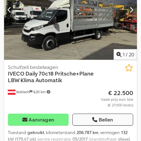
1
/
20
Schuifzeil bestelwagen
IVECO
Daily 70c18 Pritsche+Plane
LBW Klima Automatik
€ 22.500
Koblach
620 km
Vaste prijs excl. btw
(€ 27.000 bruto)
Aanvragen
Bellen
Toestand:
gebruikt
, kilometerstand:
206.787 km
, vermogen:
132
kW (179,47 pk)
, eerste registratie:
05/2017
, brandstoftype:
diesel
,