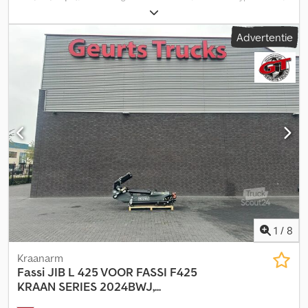
totaalgewicht:
7.200 kg
, kleur:
wit
, soort overbrenging:
automatisch
, emissieklasse:
Euro 6
, aantal zitplaatsen:
3
,
Advertentie
laadruimte lengte:
5.200 mm
, laadruimtebreedte:
2.250 mm
,
laadruimtehoogte:
2.450 mm
, Bouwjaar:
2017
, Uitrusting:
ABS,
airconditioning, centrale vergrendeling, elektronisch
stabiliteitsprogramma (ESP), laadklep, navigatiesysteem,
roetfilter
, * Iveco Daily 70C18 * Open laadbak met huif * Laadklep
* Bouwjaar 2017 * Kilometerstand 206.787 * Cilinderinhoud 98 *
kW 132 * Laadruimte lengte 5200 mm * Laadruimte hoogte 2450
mm * Wielbasis 4500 mm * Onderhoudsboekje * 2 sleutels *
Laadvermogen 3345 kg * Banden 90% Codpfxoxzwqmo Ahmerf *
Airconditioning * Cruise control * Camera * ZCFC270D5059000
* Werkuren van ma t/m vr 07:30-12:00 13:00-18:00, zaterdag 07:30-
17:00. * E-mail: * Tel/WhatsApp/Viber: Alexandar Ilic *
Tel/WhatsApp/Viber Engels: Mladen Ilic
1
/
8
Kraanarm
Fassi
JIB L 425 VOOR FASSI F425
KRAAN SERIES 2024BWJ,...