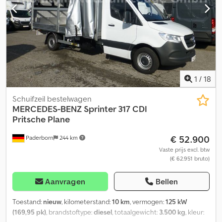
1
/
18
Schuifzeil bestelwagen
MERCEDES-BENZ
Sprinter 317 CDI
Pritsche Plane
€ 52.900
Paderborn
244 km
Vaste prijs excl. btw
(€ 62.951 bruto)
Aanvragen
Bellen
Toestand:
nieuw
, kilometerstand:
10 km
, vermogen:
125 kW
(169,95 pk)
, brandstoftype:
diesel
, totaalgewicht:
3.500 kg
, kleur: