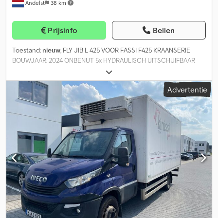
Andelst
38 km
Prijsinfo
Bellen
Toestand:
nieuw
, FLY JIB L 425 VOOR FASSI F425 KRAANSERIE
BOUWJAAR: 2024 ONBENUT 5x HYDRAULISCH UITSCHUIFBAAR
MATERIAAL: HOOGWAARDIG STAAL VOOR DUURZAAMHEID EN
MOEHEIDSBESTENDIGHEID COMPATIBELE
Advertentie
BESTURINGSSYSTEMEN: GEÏNTEGREERD MET DE
ELEKTRONISCHE BESTURINGEN EN UITRUSTING VAN FASSI VOOR
LASTMOMENTBEGRENZING VOOR EXTRA VEILIGHEID Cedpjxqd R
Eofx Ahmerf