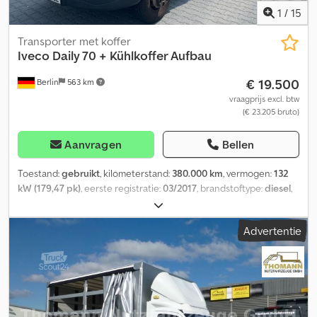
1
/
15
Transporter met koffer
Iveco
Daily 70 + Kühlkoffer Aufbau
€ 19.500
Berlin
563 km
vraagprijs excl. btw
(€ 23.205 bruto)
Aanvragen
Bellen
Toestand:
gebruikt
, kilometerstand:
380.000 km
, vermogen:
132
kW (179,47 pk)
, eerste registratie:
03/2017
, brandstoftype:
diesel
,
maximaal laadgewicht:
2.700 kg
, totaalgewicht:
7.200 kg
,
bandenmaten:
225/75
, asconfiguratie:
2 assen
, volgende keuring
Advertentie
(TÜV):
06/2025
, kleur:
blauw
, Uitrusting:
autoregistratie,
hydraulica, koelunit, laadklep
, Iveco Daily met koelopbouw 7,5
ton // Thermoking 2-kamers koelsysteem + hydraulische laadklep.
Crsdpoucr Uhofx Ahmjf