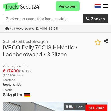
Verkopen
Zoeken
/ ... / Advertentie-ID: A196-93-351
Schuifzeil bestelwagen
IVECO
Daily 70C18 Hi-Matic /
Ladebordwand / 3 Sitzen
Vaste prijs excl. btw
€ 17.400
€ 17.900
(€ 20.706 bruto)
Toestand
Gebruikt
Locatie
Salzgitter