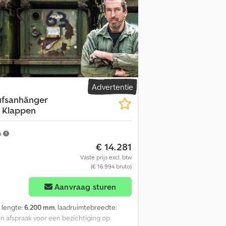
 direct leverbare aanhangers: een
eremd, tandemchassis, lage 13'' banden,
nstructie, 30 mm, kleur wit, glad, zijklep
 inklapbare steunpoten voor en achter, 230
erlichting 12V, automatisch steunwiel...
30 uur en van 14.00 tot 18.00 uur of 24 uur
rijvingen in deze advertentie zijn
 08/26 TPPTWSP600.03SKLTRST230IL2700
Advertentie
ufsanhänger
 Klappen
m
€ 14.281
Vaste prijs excl. btw
(€ 16.994 bruto)
Aanvraag sturen
e lengte:
6.200 mm
, laadruimtebreedte:
een afspraak voor een bezichtiging op