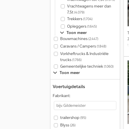
Vrachtwagens meer dan
7,5t
(4.079)
Trekkers
(1.704)
Opleggers
(1.645)
Toon meer
Bouwmachines
(2.447)
Caravans / Campers
(1.848)
Vorkheftrucks & Industriële
trucks
(1.766)
Gemeentelijke techniek
(1.060)
Toon meer
Voertuigdetails
s
Fabrikant:
v
trailershop
(95)
Blyss
(26)