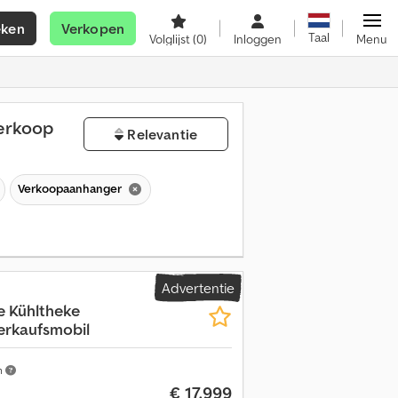
eken
Verkopen
Taal
Volglijst
(0)
Inloggen
Menu
erkoop
Relevantie
Verkoopaanhanger
Advertentie
e Kühltheke
erkaufsmobil
m
€ 17.999