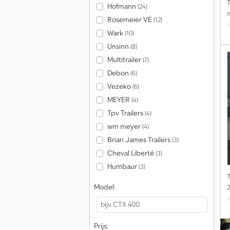
Hofmann
(24)
Rosemeier VE
(12)
Wark
(10)
Unsinn
(8)
k
Multitrailer
(7)
Debon
(6)
c
Vezeko
(6)
MEYER
(4)
Tpv Trailers
(4)
wm meyer
(4)
0
Brian James Trailers
(3)
Cheval Liberté
(3)
Humbaur
(3)
Model:
Prijs: