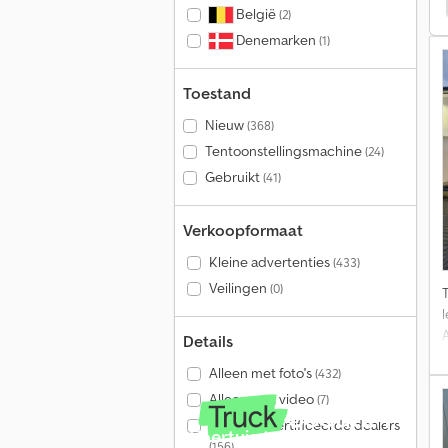
België
(2)
Denemarken
(1)
Toestand
Nieuw
(368)
Tentoonstellingsmachine
(24)
Gebruikt
(41)
Verkoopformaat
Kleine advertenties
(433)
Veilingen
(0)
Details
Alleen met foto's
(432)
Alleen met video
(7)
Alleen gecertificeerde dealers
Voertuig te koop?
(156)