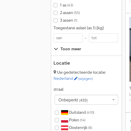
1 as
(43)
1
2 assen
(55)
3 assen
(1)
Toegestane aslast (as 1) [kg]:
-
Toon meer
Locatie
Uw gedetecteerde locatie:
Nederland
(wijzigen)
straal:
Onbeperkt
(433)
Duitsland
(410)
Polen
(14)
z
Oostenrijk
(6)
ofmann Verkoopaanhangers / Aanhangwagens Verkoop