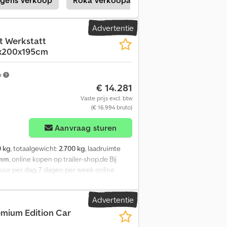
matische steunwiel... zolang de voorraad
 de hand, of koop eenvoudig en snel 24 uur
0 - 12.30 uur 14.00 - 18.00 uur Zaterdag en
Advertentie
6 TPPTWSP470.01SKTRSTFEFE230VIL2700
t Werkstatt
0x200x195cm
m
€ 14.281
Vaste prijs excl. btw
(€ 16.994 bruto)
Aanvraag sturen
0 kg
, totaalgewicht:
2.700 kg
, laadruimte
 mm
, online kopen op trailer-shop.de Bij
uur per dag, 7 dagen per week online
ieuwe aanhanger biedt sterke merken! Meer
s voortdurend in het assortiment. Niet-
Advertentie
m. Beurs- en evenementenaanhanger,
mium Edition Car
laden tandem, laag chassis, 10"
or 100 km/u, robuuste, gesloten