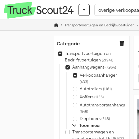
Transportvoertuigen en Bedrijfsvoertuigen
Categorie
Transportvoertuigen en
Bedrijfsvoertuigen
(21.941)
Aanhangwagens
(7.964)
Verkoopaanhanger
(433)
Autotrailers
(1.161)
Koffers
(1.136)
Autotransportaanhangers
(649)
Diepladers
(548)
Toon meer
Transporterwagen en
vrachtwagen tot 7,5t
(5.573)