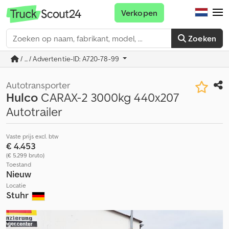
Verkopen
Zoeken
/ ... / Advertentie-ID: A720-78-99
Autotransporter
Hulco
CARAX-2 3000kg 440x207
Autotrailer
Vaste prijs excl. btw
€ 4.453
(€ 5.299 bruto)
Toestand
Nieuw
Locatie
Stuhr