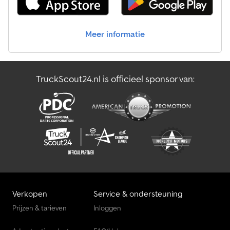
- Paraboolvering met schokdempers, goedgekeurd tot 100 km/u -
Elektrohydraulisch systeem met accu in een afgesloten
behuizing - Afneembare, verlichte bedieningsunit -
Meer informatie
Dubbelwandige, geanodiseerde aluminium zijborden, alle borden
zijn neerklapbaar en afneembaar - Eenvoudig te bedienen
excentersluitingen - Laag chassis met bandenmaat 195/50R13C -
Sjorogen belastbaar tot 1000kg - Nettenhaken - Stalen plaat op
TruckScout24.nl is officieel sponsor van:
houten vloer - Automatisch steunwiel - Versterkte V-dissel Voor
de Hapert drie-zijdige kippers bieden wij nuttige accessoires aan:
U kunt bij ons voordelig terecht voor een opzetbord, traliewerk,
dekzeil, huif, vlakzeil, acculader, noodhandpomp,
gereedschapskist, sjorbanden en diefstalbeveiliging.
Verkopen
Service & ondersteuning
Prijzen & tarieven
Inloggen