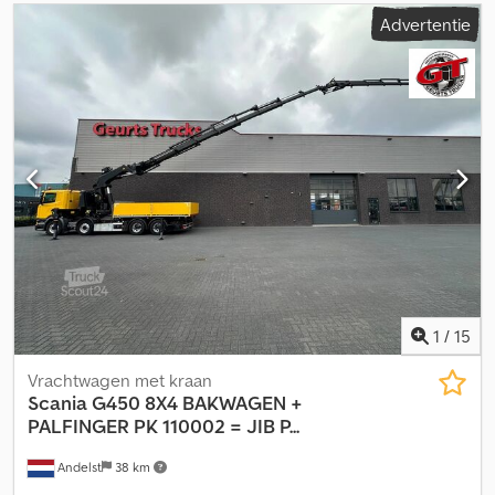
Advertentie
1
/
15
Vrachtwagen met kraan
Scania
G450 8X4 BAKWAGEN +
PALFINGER PK 110002 = JIB P...
Andelst
38 km