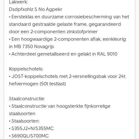
Lakwerk:
Dsdpfxohlz S No Agpekr
• Eersteklas en duurzame corrosiebescherming van het
standaard gestraalde gelaste frame, gegarandeerd
door een 2-componenten zinkstofprimer
• Een hoogwaardige 2-componenten aflak, eenkleurig
in MB 7350 Novagrijs
• Achterdeel gemetalliseerd en gelakt in RAL 9010
Koppelschotels:
• JOST-koppelschotels met 2-versnellingsbak voor 24t
hefvermogen (50t testlast)
Staalconstructie:
• Staalconstructie van hoogsterkte fijnkorrelige
staalsoorten
• Staalsoorten:
• S355J2+N/S355MC
• S690QL/S700MC