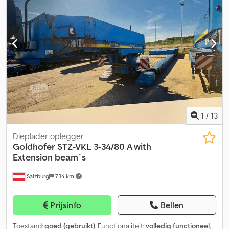
transmissie Driezijdige kipper GVW 8.800 kg Laadvermogen 3.340
NAVIGATIE ZIJKAMERACAMERA I-SHIFT TRANSMISSIE VOLVO
kg Totale lengte vrachtwagen 6.550 mm Laadbaklengte 4.700 mm
MOTORREM (VEB) SCHUIVEND ZWIJSCHOTELKOPPELING VBG
Dkedpoxxl R Aefx Agper Wielbasis 3.300 mm Ophanging:
AANHANGWAGENKOPPELING GEREEDSCHAPSKIST PALFINGER
mechanische bladveren Differentieelslot ABS Airconditioning
PK135.002 TEC7 + JIB PJ190 KRAAN KRAANWERKUREN 6453 14 X
Euro 5 Zonneschermen Elektrische spiegels en ramen Radio
HYDRAULISCH UITSCHUIFBAAR OLIEKOELER VOOR
260.000 km.
KRAANHYDRAULIEK LIER 5 X AFGESTEMD AFSTANDSBEDIENING
MAX. HEFCAPACITEIT 30.000 KG MAX. HEFCAPACITEIT BIJ 4,5M
22.100 KG MAX. HEFCAPACITEIT BIJ 32,00 M 1.280 KG
WERKHOOGTE 36,00 METER
1
/
13
Dieplader oplegger
Goldhofer
STZ-VKL 3-34/80 A with
Extension beam´s
Salzburg
734 km
Prijsinfo
Bellen
Toestand:
goed (gebruikt)
, Functionaliteit:
volledig functioneel
,