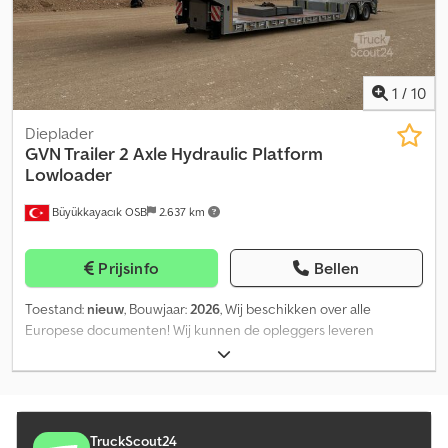
1
/
10
Dieplader
GVN Trailer
2 Axle Hydraulic Platform
Lowloader
Büyükkayacık OSB
2.637 km
Prijsinfo
Bellen
Toestand:
nieuw
, Bouwjaar:
2026
, Wij beschikken over alle
Europese documenten! Wij kunnen de opleggers leveren
volgens FOB-EXW-CPT-CFR-CIF condities. Indien u interesse
heeft, neem dan contact met ons op; Dkjdpfsqx Nd Rox Agpor
Voor Europese landen; Voor Afrikaanse landen;
TruckScout24