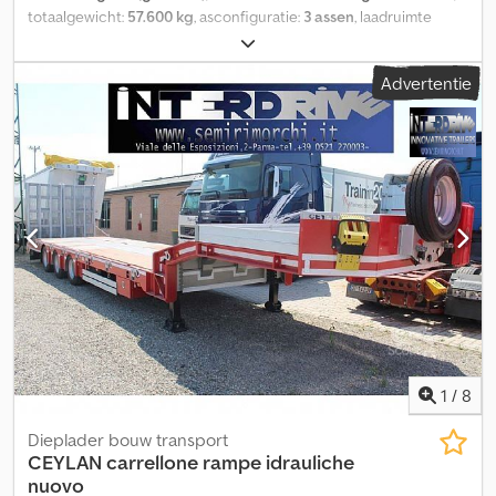
totaalgewicht:
57.600 kg
, asconfiguratie:
3 assen
, laadruimte
lengte:
7.240 mm
, laadruimtebreedte:
2.750 mm
,
laadruimtehoogte:
945 mm
, kleur:
blauw
, Bouwjaar:
2008
, Wij
Advertentie
hebben twee van deze diepladers beschikbaar. Fabrikant:
Goldhofer Type: STZ-VKL 3-34/80 A Bouwjaar: 2008 Totaalgewicht:
54.000 kg Eigen gewicht: 21.000 kg Laadvermogen: 33.000 kg
Totale treindlengte: 20.000 mm (max. uitgeschoven 24.200 mm)
Laadvlak (lxb): 7.300 mm x 2.750 mm (uitschuifbaar tot 4.200 mm)
Banden: 235/75 R 17,5 Extra: Dodexc U Nvjpfx Agpskr Verlengbalk:
2x 6.000 mm
1
/
8
Dieplader bouw transport
CEYLAN carrellone rampe idrauliche
nuovo