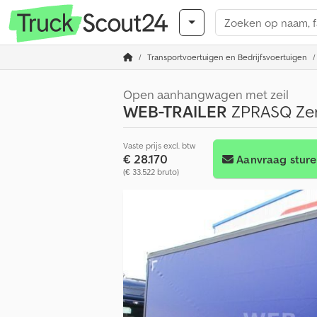
Transportvoertuigen en Bedrijfsvoertuigen
Open aanhangwagen met zeil
WEB-TRAILER
ZPRASQ Zent
Vaste prijs excl. btw
€ 28.170
Aanvraag stur
(€ 33.522 bruto)