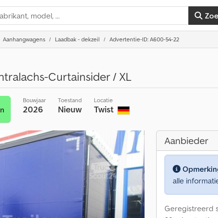
Zo
Aanhangwagens
Laadbak - dekzeil
Advertentie-ID: A600-54-22
ralachs-Curtainsider / XL
Bouwjaar
Toestand
Locatie
2026
Nieuw
Twist
en
Aanbieder
Opmerkin
alle informati
Geregistreerd s