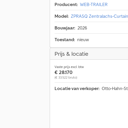
Producent:
WEB-TRAILER
Model:
ZPRASQ Zentralachs-Curtains
Bouwjaar:
2026
Toestand:
nieuw
Prijs & locatie
Vaste prijs excl. btw
€ 28.170
(€ 33.522 bruto)
Locatie van verkoper:
Otto-Hahn-Str