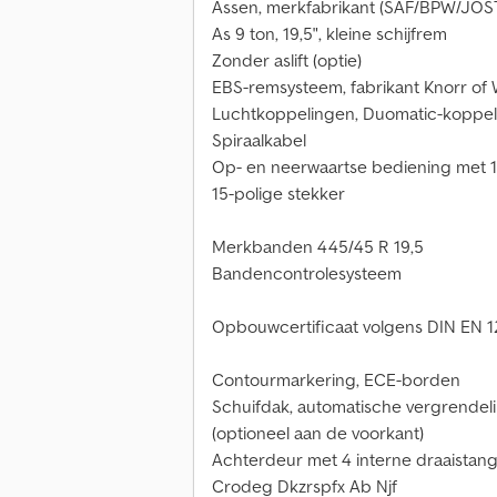
Assen, merkfabrikant (SAF/BPW/JOS
As 9 ton, 19,5", kleine schijfrem
Zonder aslift (optie)
EBS-remsysteem, fabrikant Knorr of
Luchtkoppelingen, Duomatic-koppel
Spiraalkabel
Op- en neerwaartse bediening met 1
15-polige stekker
Merkbanden 445/45 R 19,5
Bandencontrolesysteem
Opbouwcertificaat volgens DIN EN 1
Contourmarkering, ECE-borden
Schuifdak, automatische vergrendel
(optioneel aan de voorkant)
Achterdeur met 4 interne draaistan
Crodeg Dkzrspfx Ab Njf