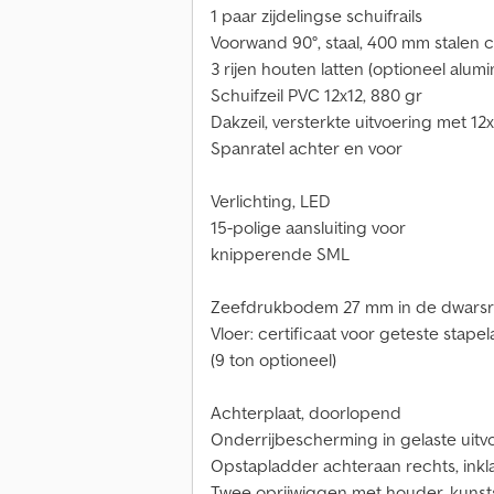
1 paar zijdelingse schuifrails
Voorwand 90°, staal, 400 mm stalen ca
3 rijen houten latten (optioneel alum
Schuifzeil PVC 12x12, 880 gr
Dakzeil, versterkte uitvoering met 12
Spanratel achter en voor
Verlichting, LED
15-polige aansluiting voor
knipperende SML
Zeefdrukbodem 27 mm in de dwarsr
Vloer: certificaat voor geteste stape
(9 ton optioneel)
Achterplaat, doorlopend
Onderrijbescherming in gelaste uitv
Opstapladder achteraan rechts, inkl
Twee oprijwiggen met houder, kunsts