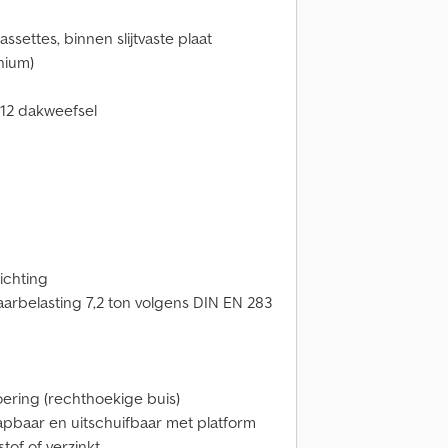
ssettes, binnen slijtvaste plaat
inium)
x12 dakweefsel
ichting
laarbelasting 7,2 ton volgens DIN EN 283
oering (rechthoekige buis)
apbaar en uitschuifbaar met platform
tof of verzinkt