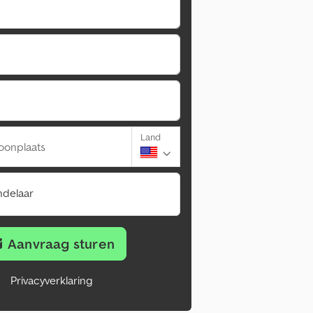
Land
oonplaats
ndelaar
Aanvraag sturen
Privacyverklaring