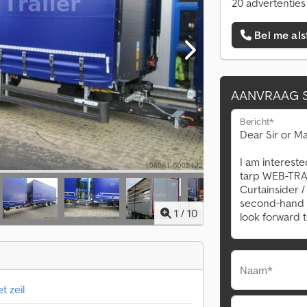
20 advertenties
Bel me als
AANVRAAG 
Bericht*
1
/
10
Naam*
 zeil