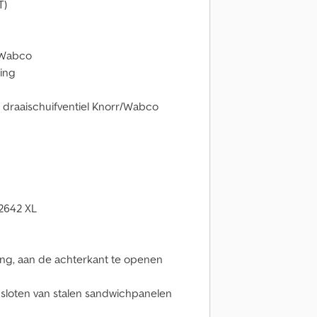
T)
 Wabco
ing
 draaischuifventiel Knorr/Wabco
2642 XL
ing, aan de achterkant te openen
gsloten van stalen sandwichpanelen