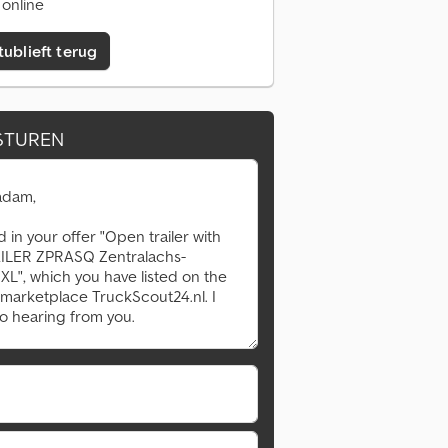
 online
tublieft terug
STUREN