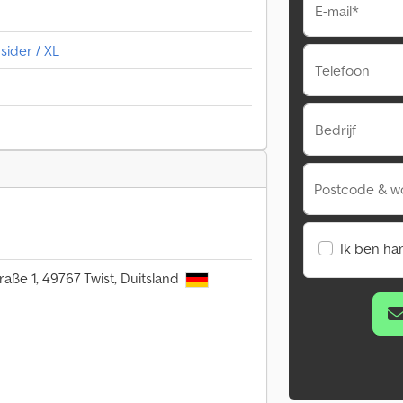
E-mail*
ider / XL
Telefoon
Bedrijf
Postcode & w
Ik ben ha
aße 1, 49767 Twist, Duitsland