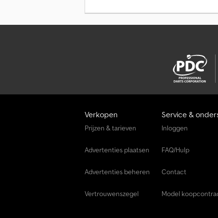
Verkopen
Service & onder
Prijzen & tarieven
Inloggen
Advertenties plaatsen
FAQ/Hulp
Advertenties beheren
Contact
Vertrouwenszegel
Model koopcontra