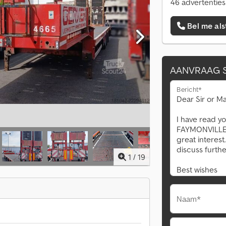
46 advertenties
Bel me als
AANVRAAG 
Bericht*
1
/
19
Naam*