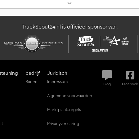
TruckScout24.nl is officieel sponsor van:
steuning
bedrijf
Juridisch
Banen
Impressum
Blog
Facebook
Algemene voorwaarden
Marktplaatsregels
ct
Privacyverklaring