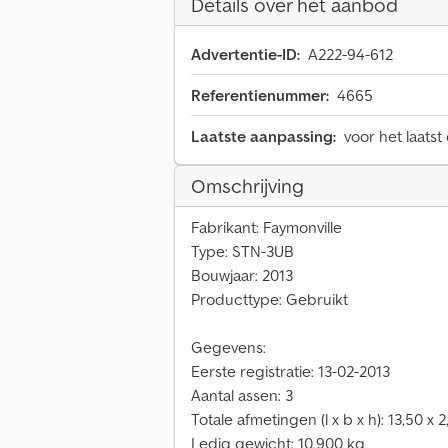
Details over het aanbod
Advertentie-ID:
A222-94-612
Referentienummer:
4665
Laatste aanpassing:
voor het laatst
Omschrijving
Fabrikant: Faymonville
Type: STN-3UB
Bouwjaar: 2013
Producttype: Gebruikt
Gegevens:
Eerste registratie: 13-02-2013
Aantal assen: 3
Totale afmetingen (l x b x h): 13,50 x 
Ledig gewicht: 10.900 kg