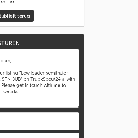
 online
tublieft terug
STUREN