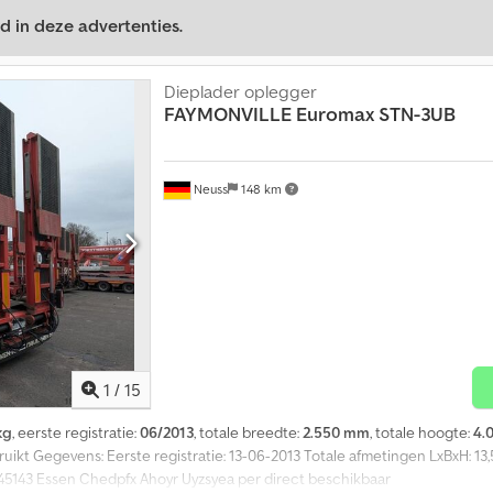
d in deze advertenties.
Dieplader oplegger
FAYMONVILLE
Euromax STN-3UB
Neuss
148 km
1
/
15
kg
, eerste registratie:
06/2013
, totale breedte:
2.550 mm
, totale hoogte:
4.
ikt Gegevens: Eerste registratie: 13-06-2013 Totale afmetingen LxBxH: 13,
 45143 Essen Chedpfx Ahoyr Uyzsyea per direct beschikbaar