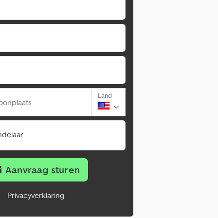
Land
oonplaats
ndelaar
Aanvraag sturen
Privacyverklaring