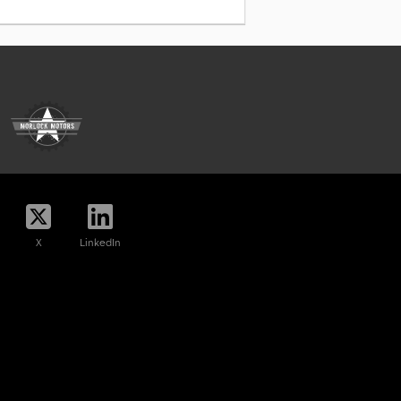
X
LinkedIn