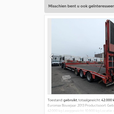
Misschien bent u ook geïnteresseer
Toestand:
gebruikt
, totaalgewicht:
42.000 
Euromax Bouwjaar: 2013 Productsoort: Gebru
42.000 kg Leeggewicht: 10.900 kg Locatie: