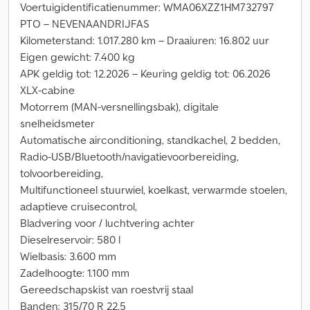
Voertuigidentificatienummer: WMA06XZZ1HM732797
PTO – NEVENAANDRIJFAS
Kilometerstand: 1.017.280 km – Draaiuren: 16.802 uur
Eigen gewicht: 7.400 kg
APK geldig tot: 12.2026 – Keuring geldig tot: 06.2026
XLX-cabine
Motorrem (MAN-versnellingsbak), digitale
snelheidsmeter
Automatische airconditioning, standkachel, 2 bedden,
Radio-USB/Bluetooth/navigatievoorbereiding,
tolvoorbereiding,
Multifunctioneel stuurwiel, koelkast, verwarmde stoelen,
adaptieve cruisecontrol,
Bladvering voor / luchtvering achter
Dieselreservoir: 580 l
Wielbasis: 3.600 mm
Zadelhoogte: 1.100 mm
Gereedschapskist van roestvrij staal
Banden: 315/70 R 22,5