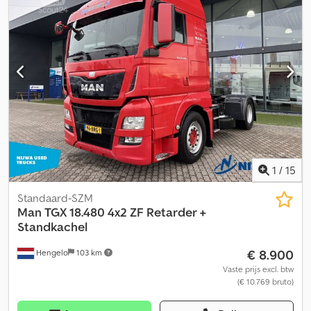
control, elektrische raamverstelling, elektronisch
stabiliteitsprogramma (ESP), extra koplampen, koelkast,
mistlampen, navigatiesysteem, spoiler, standkachel,
stoelverwarming, tweede brandstoftank
, Man TGX440 Euro 5,
automatische transmissie. Zonder retarder. Hydraulisch systeem
voor een beweegbare laadvloer. De truck is in zeer goede staat.
Er zijn geen gebreken. Cjdpfozmnqbex Angerf
1
/
15
Standaard-SZM
Man
TGX 18.480 4x2 ZF Retarder +
Standkachel
€ 8.900
Hengelo
103 km
Vaste prijs excl. btw
(€ 10.769 bruto)