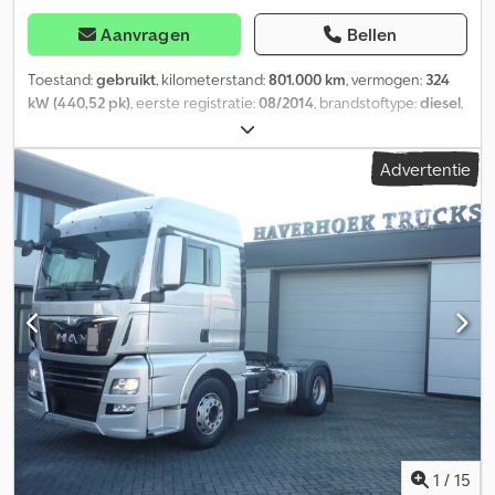
Aanvragen
Bellen
Toestand:
gebruikt
, kilometerstand:
801.000 km
, vermogen:
324
kW (440,52 pk)
, eerste registratie:
08/2014
, brandstoftype:
diesel
,
totaalgewicht:
18.000 kg
, asconfiguratie:
2 assen
, kleur:
wit
, soort
overbrenging:
automatisch
, emissieklasse:
Euro 6
, Uitrusting:
ABS,
Advertentie
airconditioning, elektronisch stabiliteitsprogramma (ESP),
standkachel
, MAN TGX 18.440 4x2 trekker, Euro 6, XLX cabine met
2 slaapplaatsen, dak- en zijkantspoilers, differentieelslot,
automatische transmissie, blad-lucht geveerd, automatische
airconditioning, standkachel, stoelverwarming, zonneklep, 2
brandstoftanks 580 L/580 L, dakluik, luchthoorns, koelvak,
radio/cd, elektrische ramen. Eerste eigenaar Credpfx Anottpv
Eogef Onderhoudsboekje aanwezig 3 stuks beschikbaar
1
/
15