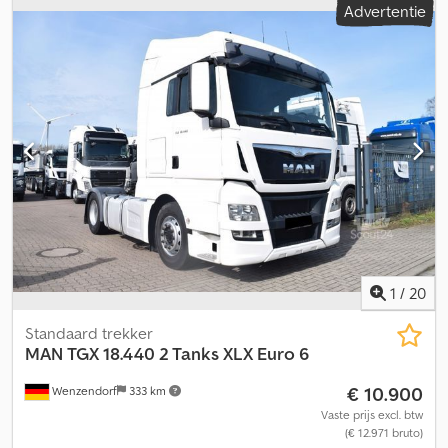
Advertentie
1
/
20
Standaard trekker
MAN
TGX 18.440 2 Tanks XLX Euro 6
€ 10.900
Wenzendorf
333 km
Vaste prijs excl. btw
(€ 12.971 bruto)