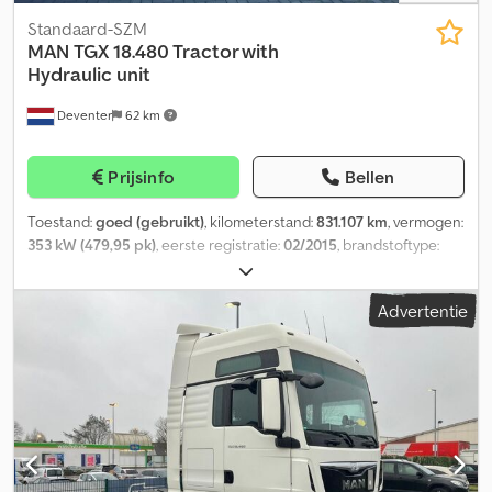
Standaard-SZM
MAN
TGX 18.480 Tractor with
Hydraulic unit
Deventer
62 km
Prijsinfo
Bellen
Toestand:
goed (gebruikt)
, kilometerstand:
831.107 km
, vermogen:
353 kW (479,95 pk)
, eerste registratie:
02/2015
, brandstoftype:
diesel
, asconfiguratie:
4x2
, brandstof:
diesel
, remmen:
retarder
,
kleur:
zilver
, bestuurderscabine:
slaapcabine
, soort
Advertentie
overbrenging:
automatisch
, aantal versnellingen:
16
,
emissieklasse:
Euro 6
, ophanging:
lucht
, Bouwjaar:
2015
, Uitrusting:
ABS, AdBlue, airconditioning, centrale vergrendeling, cruise
control, elektrisch verstelbare spiegel, elektrische
raamverstelling, koelkast, navigatiesysteem, retarder
, = Verdere
opties en toebehoren = - Aluminium brandstoftank -
Kiephydrauliek - Luchtvering - Radio/CD-speler - Slaapcabine -
Zonneklep - Aftakas (PTO) - Aftakas (PTO) Crjdpfowwthcox Angjf