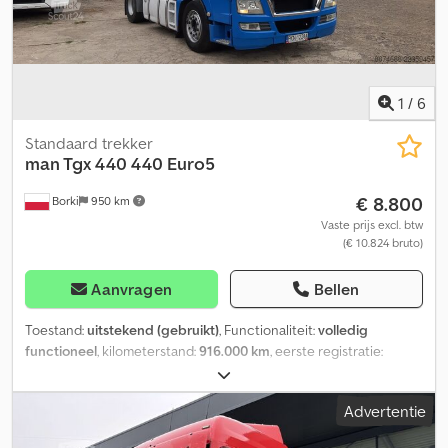
TGX, getinte portierruiten, vooronderrijbeveiliging, viscostatische
Angsf Vooras: Bandenmaat: 315/60 R22,5; Gestuurd; Paraboolvering
ventilator, centrale deurvergrendeling, toegelaten totaalgewicht
Achteras: Bandenmaat: 295/60 R22,5; Dubbel lucht; Luchtvering
18,00 t. De vrachtwagen is in goede staat! Crodpfx Aezlp Ewengjf
Technische staat: zeer goed Optische staat: zeer goed
Onderhoudsboekje tot 571.789 km!
Referentienummer: 95
1
/
6
Standaard trekker
man Tgx 440
440 Euro5
€ 8.800
Borki
950 km
Vaste prijs excl. btw
(€ 10.824 bruto)
Aanvragen
Bellen
Toestand:
uitstekend (gebruikt)
, Functionaliteit:
volledig
functioneel
, kilometerstand:
916.000 km
, eerste registratie:
06/2013
, brandstoftype:
diesel
, bandenmaten:
315 70 22.5
,
Bouwjaar:
2013
, Uitrusting:
ABS, AdBlue, Bluetooth, EBS
Advertentie
(Elektronisch Remsysteem), airconditioning, bekrachtigde
besturing, boordcomputer, centrale vergrendeling, cruise