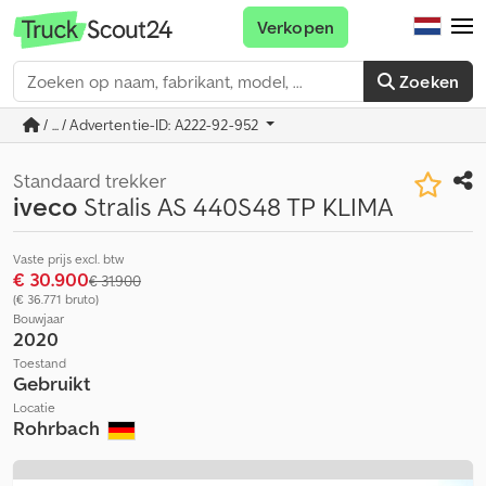
Verkopen
Zoeken
/ ... / Advertentie-ID: A222-92-952
Standaard trekker
iveco
Stralis AS 440S48 TP KLIMA
Vaste prijs excl. btw
€ 30.900
€ 31.900
(€ 36.771 bruto)
Bouwjaar
2020
Toestand
Gebruikt
Locatie
Rohrbach