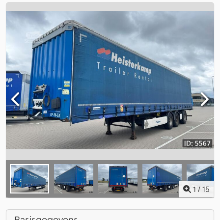
1
/
15
Basisgegevens