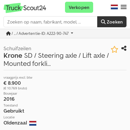
Verkopen
Zoeken
/ ... / Advertentie-ID: A222-90-747
Schuifzeilen
Krone
SD / Steering axle / Lift axle /
Mounted forkli...
vraagprijs excl. btw
€ 8.900
(€ 10.769 bruto)
Bouwjaar
2016
Toestand
Gebruikt
Locatie
Oldenzaal