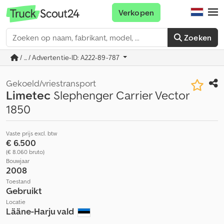
Verkopen
Zoeken
/ ... / Advertentie-ID: A222-89-787
Gekoeld/vriestransport
Limetec
Slephenger Carrier Vector
1850
Vaste prijs excl. btw
€ 6.500
(€ 8.060 bruto)
Bouwjaar
2008
Toestand
Gebruikt
Locatie
Lääne-Harju vald