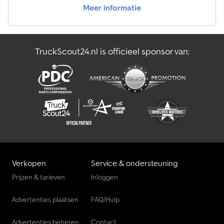
Meer informatie
TruckScout24.nl is officieel sponsor van:
Verkopen
Service & ondersteuning
Prijzen & tarieven
Inloggen
Advertenties plaatsen
FAQ/Hulp
Advertenties beheren
Contact