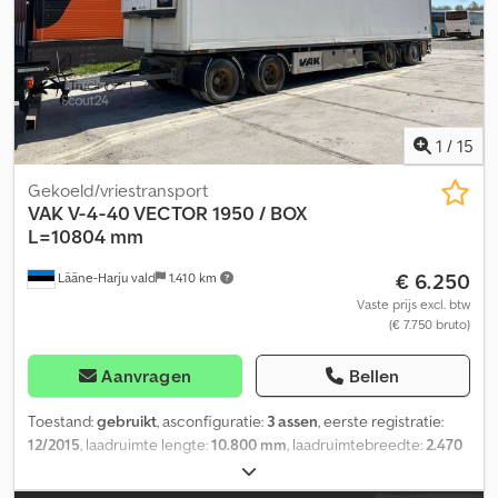
voorbehoud van fouten, wijzigingen en tussenverkoop !!! = Meer
informatie = zGG: 18.000 kg Neem contact op met Tobias Ebert
voor meer informatie.
1
/
15
Gekoeld/vriestransport
VAK
V-4-40 VECTOR 1950 / BOX
L=10804 mm
€ 6.250
Lääne-Harju vald
1.410 km
Vaste prijs excl. btw
(€ 7.750 bruto)
Aanvragen
Bellen
Toestand:
gebruikt
, asconfiguratie:
3 assen
, eerste registratie:
12/2015
, laadruimte lengte:
10.800 mm
, laadruimtebreedte:
2.470
mm
, laadruimtehoogte:
3.250 mm
, totale lengte:
13.190 mm
, totale
breedte:
2.600 mm
, totale hoogte:
4.500 mm
, ophanging:
lucht
,