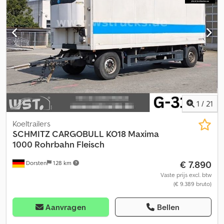
1
/
21
Koeltrailers
SCHMITZ CARGOBULL
KO18 Maxima
1000 Rohrbahn Fleisch
€ 7.890
Dorsten
128 km
Vaste prijs excl. btw
(€ 9.389 bruto)
Aanvragen
Bellen