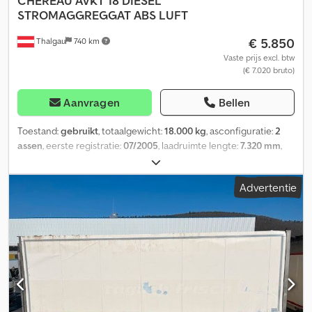
CHEREAU
AVKT 18 DIESEL
STROMAGGREGGAT ABS LUFT
€ 5.850
Thalgau
740 km
Vaste prijs excl. btw
(€ 7.020 bruto)
Aanvragen
Bellen
Toestand:
gebruikt
, totaalgewicht:
18.000 kg
, asconfiguratie:
2
assen
, eerste registratie:
07/2005
, laadruimte lengte:
7.320 mm
,
laadruimtebreedte:
2.450 mm
, laadruimtehoogte:
2.450 mm
,
Bouwjaar:
2005
, Uitrusting:
ABS
, Alles in orde Dsdpfjyk Rausx Ag
Advertentie
Aock