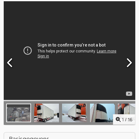
1
/
16
Basisgegevens