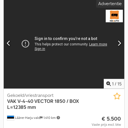
Advertentie
Bouwjaar:
2015
, = Extra opties en accessoires = Dsdpfx Agsutfzqj
Ajck - Achterdeuren (achterdeuren voor bakwagen) =
Opmerkingen = Aanvullende informatie: Merk: VAK Model: V-4-40
Opbouw: koelopbouw (Vector 1950 / 10.865 uur / box L=10.804 /
B=2.470 / H=3.250 mm) Bouwjaar: 12-2015 Ophanging: luchtvering
Remmen: schijfremmen Afmetingen: L/B/H: 13.190 mm / 2.600 mm /
4.500 mm Gewichten: vol/leeg: 38.000 kg / 15.100 kg Soort
ophanging: luchtvering Remmen: schijfremmen = Meer informatie
= Ophanging: luchtvering Leeggewicht: 15.100 kg Laadvermogen:
22.900 kg Toegestane totaalgewicht (GVW): 38.000 kg
Opbouwfabrikant: Carrier Vector 1950
1
/
15
Gekoeld/vriestransport
VAK
V-4-40 VECTOR 1850 / BOX
L=12385 mm
€ 5.500
Lääne-Harju vald
1.410 km
Vaste prijs excl. btw