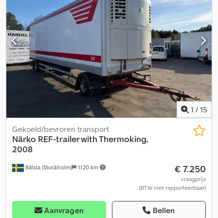
interne koeling * Banden 385/65 R22,5 ca. 80-80% * Duits
voertuig * Netto-verkoop binnen de EU alleen met BTW-borg en
bewijs van registratie in het bestemmingsland
(Gelangensbestätigung), * Verkoop uitsluitend aan bedrijven,
transport naar haven mogelijk, * Deze aanbieding is vrijblijvend en
onder voorbehoud van wijzigingen. * Fouten en tussentijdse
verkoop voorbehouden. Geen aansprakelijkheid voor
invoerfouten. * Bezichtigingen alleen op afspraak. * WhatsApp
1
/
15
Gekoeld/bevroren transport
Närko
REF-trailer with Thermoking,
2008
€ 7.250
Bålsta (Stockholm)
1.120 km
vraagprijs
(BTW niet rapporteerbaar)
Aanvragen
Bellen