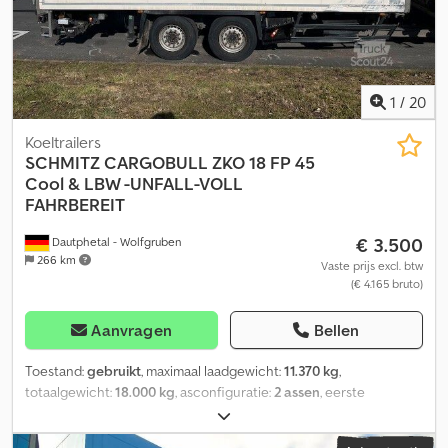
1
/
20
Koeltrailers
SCHMITZ CARGOBULL
ZKO 18 FP 45
Cool & LBW -UNFALL-VOLL
FAHRBEREIT
€ 3.500
Dautphetal - Wolfgruben
266 km
Vaste prijs excl. btw
(€ 4.165 bruto)
Aanvragen
Bellen
Toestand:
gebruikt
, maximaal laadgewicht:
11.370 kg
,
totaalgewicht:
18.000 kg
, asconfiguratie:
2 assen
, eerste
registratie:
06/2019
, totale breedte:
2.600 mm
, totale hoogte:
3.710 mm
, Uitrusting:
ABS, laadklep
, * Schmitz SKO 18 FP 45 Cool