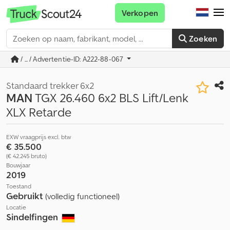
Verkopen
Zoeken
/ ... / Advertentie-ID: A222-88-067
Standaard trekker 6x2
MAN
TGX 26.460 6x2 BLS Lift/Lenk
XLX Retarde
EXW vraagprijs excl. btw
€ 35.500
(€ 42.245 bruto)
Bouwjaar
2019
Toestand
Gebruikt
(volledig functioneel)
Locatie
Sindelfingen