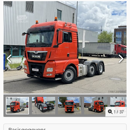
1
/
37
Basisgegevens