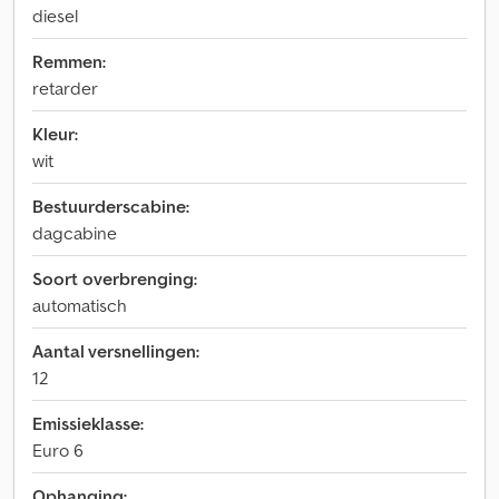
diesel
Remmen:
retarder
Kleur:
wit
Bestuurderscabine:
dagcabine
Soort overbrenging:
automatisch
Aantal versnellingen:
12
Emissieklasse:
Euro 6
Ophanging: