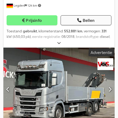
Legden
124 km
Prijsinfo
Bellen
Toestand:
gebruikt
, kilometerstand:
552.881 km
, vermogen:
331
kW (450,03 pk)
, eerste registratie:
08/2018
, brandstoftype:
diesel
,
totaalgewicht:
26.000 kg
, asconfiguratie:
3 assen
, volgende
keuring (TÜV):
08/2026
, remmen:
retarder
, kleur:
zilver
, soort
Advertentie
overbrenging:
automatisch
, emissieklasse:
Euro 6
, totale lengte:
10.250 mm
, totale breedte:
2.550 mm
, totale hoogte:
3.850 mm
,
laadruimte lengte:
6.658 mm
, laadruimtebreedte:
2.486 mm
,
laadruimtehoogte:
900 mm
, Uitrusting:
ABS, airconditioning,
elektronisch stabiliteitsprogramma (ESP), kraan,
navigatiesysteem, roetfilter, standkachel
, Scania R450 6x2 LL
laadbak (chassisnummer 12371) Cabine* Cabinetype: CR, hoog
dak, kleur: Arctic Silver Metallic * Airconditioning: automatisch *
Standkachel: WTA cabinekachel 3 kW * Extra cabinekoeling:
aanwezig * Luchtgeveerde comfortcabine * Elektrisch dakraam *
Comfortstoelen: bestuurderszijde Premium, bijrijderszijde
verstelbare stoel, beide met veloursbekleding * Onderbed: 800