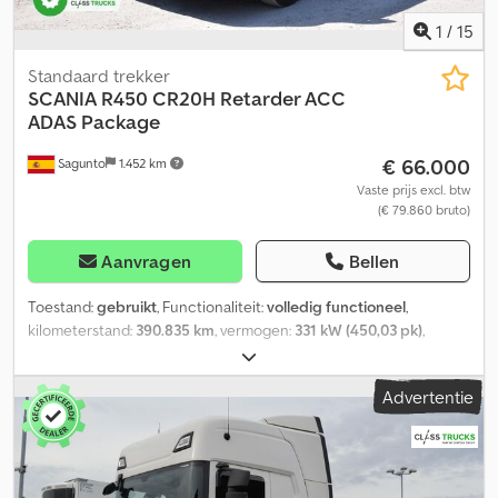
1
/
15
Standaard trekker
SCANIA
R450 CR20H Retarder ACC
ADAS Package
€ 66.000
Sagunto
1.452 km
Vaste prijs excl. btw
(€ 79.860 bruto)
Aanvragen
Bellen
Toestand:
gebruikt
, Functionaliteit:
volledig functioneel
,
kilometerstand:
390.835 km
, vermogen:
331 kW (450,03 pk)
,
eerste registratie:
05/2023
, brandstoftype:
diesel
, totaalgewicht:
8.253 kg
, asconfiguratie:
4x2
, wielbasis:
375 mm
, kleur:
wit
, soort
Advertentie
overbrenging:
automatisch
, emissieklasse:
Euro 6
, Bouwjaar:
2023
,
aantal cilinders:
6
, cilinderinhoud:
13.000 cm³
, stuurwielpositie:
links
, Uitrusting:
bekrachtigde besturing, volledige
onderhoudshistorie
, Kenmerken Cabine: CR Accu, 210 Ah, achter
Dieselmotor DC13 164 450 pk Euro 6 /Japan Emissie 2016