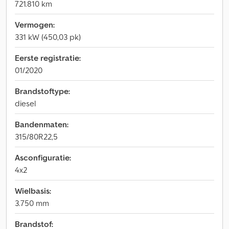
721.810 km
Vermogen:
331 kW (450,03 pk)
Eerste registratie:
01/2020
Brandstoftype:
diesel
Bandenmaten:
315/80R22,5
Asconfiguratie:
4x2
Wielbasis:
3.750 mm
Brandstof: