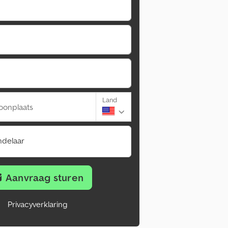
Land
oonplaats
ndelaar
Aanvraag sturen
Privacyverklaring