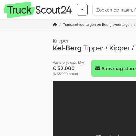
Transportvoertuigen en Bedrijfsvoertuigen
Kipper
Kel-Berg
Tipper / Kipper /
Vaste prijs excl. btw
€ 52.000
Aanvraag stur
(€ 65.000 bruto)