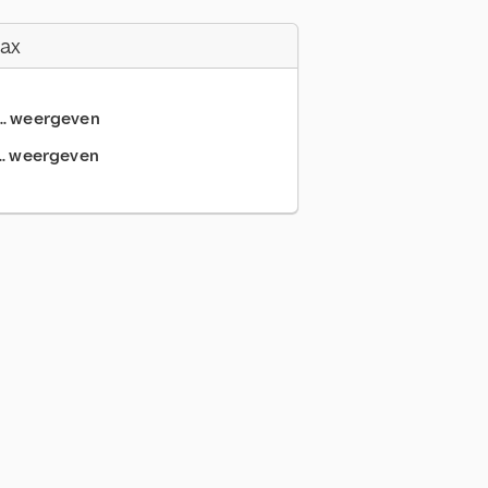
Fax
... weergeven
.. weergeven