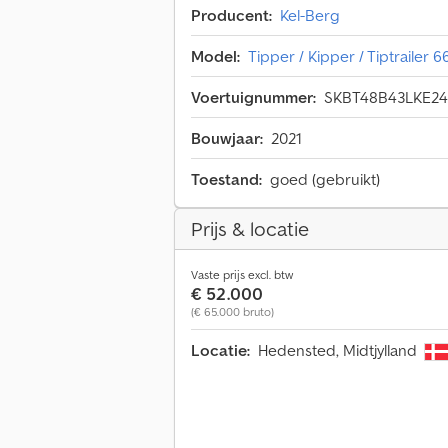
Producent:
Kel-Berg
Model:
Tipper / Kipper / Tiptrailer 
Voertuignummer:
SKBT48B43LKE24
Bouwjaar:
2021
Toestand:
goed (gebruikt)
Prijs & locatie
Vaste prijs excl. btw
€ 52.000
(€ 65.000 bruto)
Locatie:
Hedensted, Midtjylland