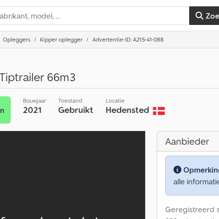
Zo
Opleggers
Kipper oplegger
Advertentie-ID: A215-41-088
 Tiptrailer 66m3
Bouwjaar
Toestand
Locatie
2021
Gebruikt
Hedensted
en
Aanbieder
Opmerkin
alle informati
Geregistreerd s