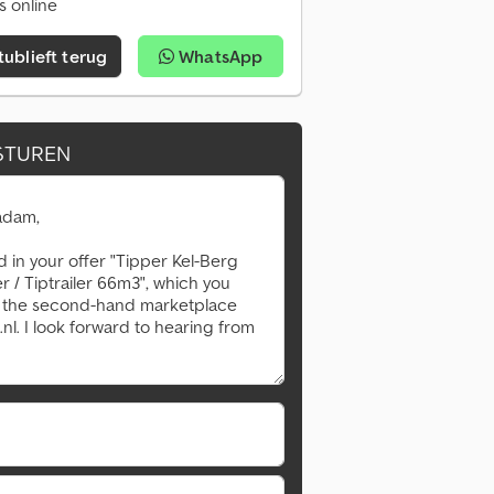
s online
tublieft terug
WhatsApp
STUREN