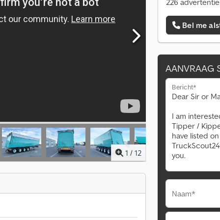
226 advertentie
Bel me als
AANVRAAG 
Bericht*
1
/
12
Naam*