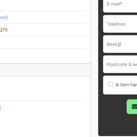
E-mail*
66m3
Telefoon
275
Bedrijf
Postcode & w
Ik ben ha