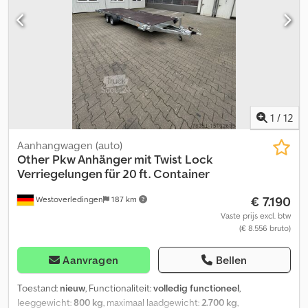
breedte binnen: 2.360 mm hoogte binnen: 2.190 mm Banden: 205 /
65 R 17.5, 45% luchtgeveerd ---- Prijs: 5.900,- euro + 19% BTW Voor
verdere vragen kunt u ons bereiken op de volgende
telefoonnummers: Wij spreken: Duits, Engels, Frans, Pools en
Russisch Typefouten, vergissingen en tussenverkoop
voorbehouden.
1
/
12
Aanhangwagen (auto)
Other
Pkw Anhänger mit Twist Lock
Verriegelungen für 20 ft. Container
€ 7.190
Westoverledingen
187 km
Vaste prijs excl. btw
(€ 8.556 bruto)
Aanvragen
Bellen
Toestand:
nieuw
, Functionaliteit:
volledig functioneel
,
leeggewicht:
800 kg
, maximaal laadgewicht:
2.700 kg
,