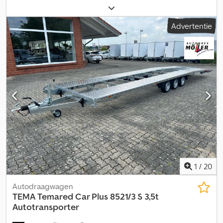
totaalgewicht:
3.500 kg
, asconfiguratie:
2 assen
, laadruimte
lengte:
6.000 mm
, laadruimtebreedte:
1.960 mm
, Bouwjaar:
2025
,
Advertentie
Aanhangwagen voor personenauto met Twist Lock
vergrendelingen voor 20 ft. container. LED-verlichting, wielen 155
R12C 5x112, tandem-as, toegestane max. massa 3500 kg,
leeggewicht ca. 800 kg, thermisch verzinkt, 4 stuks
uitdraaisteunen, kentekenplaathouder. Antislip multiplex vloer
van 15 mm dik met 10 sjorogen. Chodpfx Aorq Iaqoc Toa Inclusief
papieren voor registratie, 100 km/u registratie mogelijk! Wij
bieden u graag de bijpassende container aan.
1
/
20
Autodraagwagen
TEMA
Temared Car Plus 8521/3 S 3,5t
Autotransporter