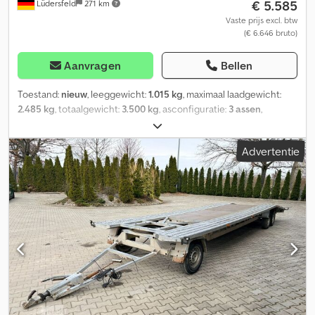
€ 5.585
Lüdersfeld
271 km
Vaste prijs excl. btw
(€ 6.646 bruto)
Aanvragen
Bellen
Toestand:
nieuw
, leeggewicht:
1.015 kg
, maximaal laadgewicht:
2.485 kg
, totaalgewicht:
3.500 kg
, asconfiguratie:
3 assen
,
laadruimte lengte:
8.530 mm
, laadruimtebreedte:
2.150 mm
,
Bouwjaar:
2026
, kilometerstand:
50 km
, soort overbrenging:
Advertentie
mechanisch
, energie-efficiëntie:
A
, Temared Car Plus 8521/3 S
Autotransporter PKW-aanhanger Leeftijd: Nieuw (productiejaar:
2026) 2 jaar geldig keuringsbewijs vanaf eerste registratie
Inclusief kentekenpapieren (kentekenbewijs deel 2 en COC-
document) Per direct leverbaar (op voorraad)! Financiering via
onze partnerbanken mogelijk! Technische gegevens Toegestane
max. massa: 3.500 kg Leeggewicht: ca. 1.015 kg Laadvermogen: ca.
2.485 kg Cedpfxowdr Uns Ac Teha Aantal assen: 3 Laadlengte:
8.530 mm Laadbreedte: 2.150 mm Remsysteem: Geremd,
oplooprem Chassis: Hooglader (wielen onder de laadvloer),
rubbergeveerde assen Elektrisch systeem: 12V, 13-polige stekker