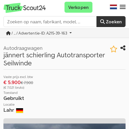
Verkopen
Zoeken
/ ... / Advertentie-ID: A215-39-163
Autodraagwagen
jännert schierling Autotransporter
Seilwinde
Vaste prijs excl. btw
€ 5.900
€ 7.900
(€ 7.021 bruto)
Toestand
Gebruikt
Locatie
Lahr