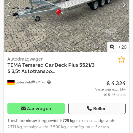
1
/
20
Autodraagwagen
TEMA
Temared Car Deck Plus 5521/3
S 3,5t Autotranspo...
€ 4.324
Lüdersfeld
271 km
Vaste prijs excl. btw
(€ 5.146 bruto)
Aanvragen
Bellen
Toestand:
nieuw
, leeggewicht:
729 kg
, maximaal laadgewicht:
2.771 kg
, totaalgewicht:
3.500 kg
, asconfiguratie:
3 assen
,
laadruimte lengte:
5.535 mm
, laadruimtebreedte:
2.150 mm
,