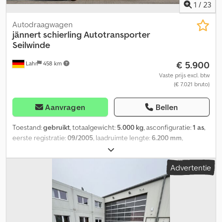
1
/
23
Autodraagwagen
jännert schierling Autotransporter
Seilwinde
€ 5.900
Lahr
458 km
Vaste prijs excl. btw
(€ 7.021 bruto)
Aanvragen
Bellen
Toestand:
gebruikt
, totaalgewicht:
5.000 kg
, asconfiguratie:
1 as
,
eerste registratie:
09/2005
, laadruimte lengte:
6.200 mm
,
laadruimtebreedte:
2.360 mm
, laadruimtehoogte:
2.190 mm
,
Uitrusting:
ABS, laadklep
, Jännert Schierling JS1L 5K
Advertentie
autotransporter met lier Voor vragen: 0726594 Cedjzkc Atopfx Ac
Tsha * Staat: Zeer goed * Eerste registratie: 26.09.2005 *
Toelaatbaar totaal gewicht: 5,00 ton * ABS * Luchtvering *
Uitschuifbare oprijrampen * Aluminium profielbodem * 2x
oprolbare achterdeur links * Lier * Mechanische laadklep
Afmetingen (laadruimte/laadvlak): lengte binnen: 6.200 mm