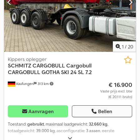
WORDT ALLEEN DE NETTOPRIJS BEREKEND!!!!! ALLE INFORMATIE
ZONDER GARANTIE, INCLUSIEF UITRUSTING EN ACCESSOIRES. De
basis voor alle koopcontracten, facturen, proforma facturen,
bestellingen en verkoopgesprekken zijn onze algemene
voorwaarden (zie hiervoor het impressum).
1
/
20
Kippers oplegger
SCHMITZ CARGOBULL
Cargobull
CARGOBULL GOTHA SKI 24 SL 7.2
€ 16.900
Kaufungen
313 km
Vaste prijs excl. btw
(€ 20.111 bruto)
Aanvragen
Bellen
Toestand:
gebruikt
, maximaal laadgewicht:
32.660 kg
,
totaalgewicht:
39.000 kg
, asconfiguratie:
3 assen
, eerste
registratie:
05/2018
, volgende keuring (TÜV):
08/2028
, Bouwjaar: