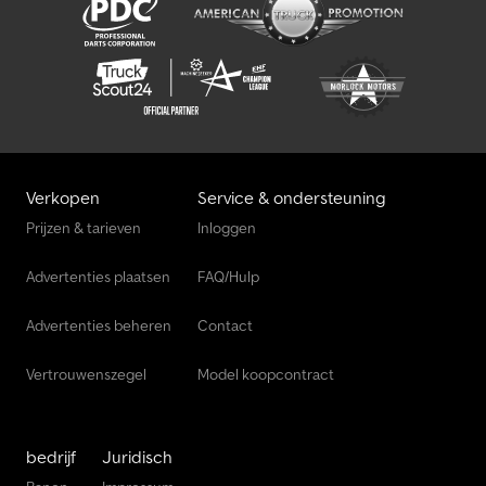
Verkopen
Service & ondersteuning
Prijzen & tarieven
Inloggen
Advertenties plaatsen
FAQ/Hulp
Advertenties beheren
Contact
Vertrouwenszegel
Model koopcontract
bedrijf
Juridisch