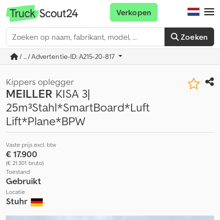
Verkopen
Zoeken
/ ... / Advertentie-ID: A215-20-817
Kippers oplegger
MEILLER
KISA 3|
25m³Stahl*SmartBoard*Luft
Lift*Plane*BPW
Vaste prijs excl. btw
€ 17.900
(€ 21.301 bruto)
Toestand
Gebruikt
Locatie
Stuhr