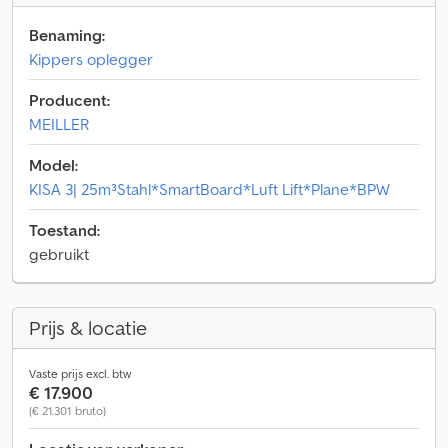
Benaming:
Kippers oplegger
Producent:
MEILLER
Model:
KISA 3| 25m³Stahl*SmartBoard*Luft Lift*Plane*BPW
Toestand:
gebruikt
Prijs & locatie
Vaste prijs excl. btw
€ 17.900
(€ 21.301 bruto)