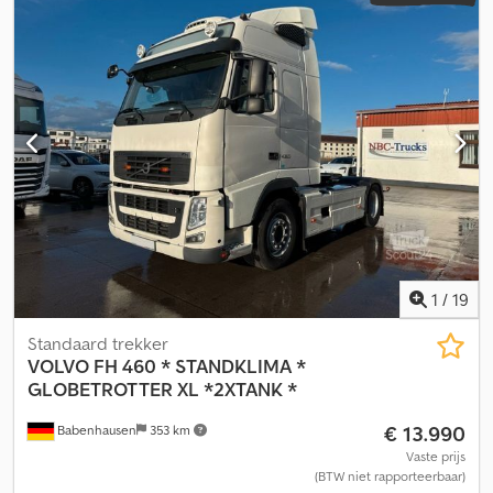
1
/
19
Standaard trekker
VOLVO
FH 460 * STANDKLIMA *
GLOBETROTTER XL *2XTANK *
€ 13.990
Babenhausen
353 km
Vaste prijs
(BTW niet rapporteerbaar)