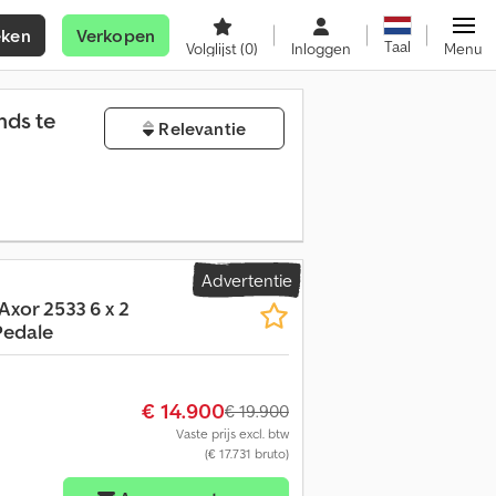
eken
Verkopen
Taal
Volglijst
(0)
Inloggen
Menu
nds te
Relevantie
Advertentie
Axor 2533 6 x 2
Pedale
€ 14.900
€ 19.900
Vaste prijs excl. btw
(€ 17.731 bruto)