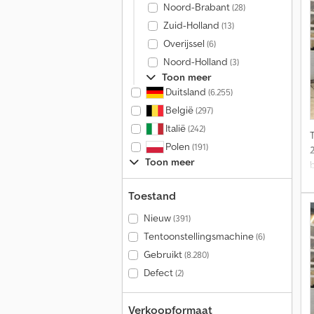
Noord-Brabant
(28)
Zuid-Holland
(13)
Overijssel
(6)
Noord-Holland
(3)
V
Toon meer
l
Duitsland
(6.255)
België
(297)
R
Italië
(242)
Polen
(191)
Toon meer
v
Toestand
Nieuw
(391)
Tentoonstellingsmachine
(6)
Gebruikt
(8.280)
Defect
(2)
Verkoopformaat
s