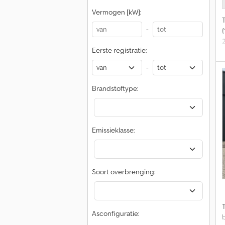
w
Vermogen [kW]:
-
(
Eerste registratie:
-
e
Brandstoftype:
d
Emissieklasse:
m
1
e
Soort overbrenging:
Asconfiguratie: