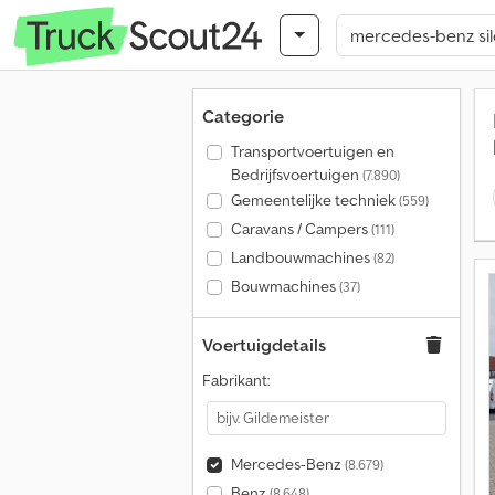
Categorie
Transportvoertuigen en
Bedrijfsvoertuigen
(7.890)
Gemeentelijke techniek
(559)
Caravans / Campers
(111)
Landbouwmachines
(82)
Bouwmachines
(37)
Voertuigdetails
Fabrikant:
Mercedes-Benz
(8.679)
Benz
(8.648)