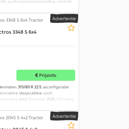
ooth, aanhangwagenkoppeling, centrale
houdshistorie
, = Verdere opties en
trale deurvergrendeling - Bagageafdekking
Advertentie
 verstelbaar stuurwiel - Comfortstoelen -
s 3348 S 6x4 Tractor
luetooth - Omvormer = Verdere informatie
ctros 3348 S 6x4
ie Aantal cilinders: 4 Motorinhoud: 2.148
 Interieur Interieur: zwart Onderhoud,
ductveiligheid Fabrikant: Dani Autobedrijven
Prijsinfo
ndenmaten:
315/80 R 22.5
, asconfiguratie:
derscabine:
slaapcabine
, soort
 ophanging:
staal
, Bouwjaar:
2026
, Uitrusting:
uise control, elektrische raamverstelling
,
 Radio/CD speler - Verwarming - Xenon
Advertentie
oires = - Aluminium brandstoftank -
s 2045 S 4x2 Tractor
g - Zijdeur = Bijzonderheden = De