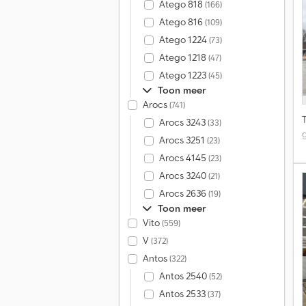
Atego 818
(166)
Atego 816
(109)
Atego 1224
(73)
Atego 1218
(47)
Atego 1223
(45)
Toon meer
Arocs
(741)
Arocs 3243
(33)
Arocs 3251
(23)
Arocs 4145
(23)
Arocs 3240
(21)
Arocs 2636
(19)
Toon meer
Vito
(559)
k
V
(372)
z
Antos
(322)
v
Antos 2540
(52)
Antos 2533
(37)