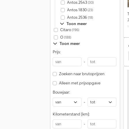
Antos 2543
(30)
Antos 1830
(23)
Antos 2536
(18)
Toon meer
Citaro
(196)
O
(188)
Toon meer
A
Prijs:
Renault Standaard Trekkers / Opleggertrekkers
-
Zoeken naar brutoprijzen
Alleen met prijsopgave
Bouwjaar:
-
Kilometerstand [km]:
-
v