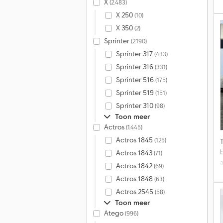
X
(2.483)
X 250
(10)
T
X 350
-
(2)
Sprinter
(2.190)
a
Sprinter 317
(433)
D
Sprinter 316
(331)
B
Sprinter 516
(175)
Sprinter 519
(151)
Sprinter 310
(98)
Toon meer
Actros
(1.445)
Actros 1845
(125)
Actros 1843
(71)
Actros 1842
(69)
Actros 1848
(63)
Actros 2545
(58)
Toon meer
Atego
(996)