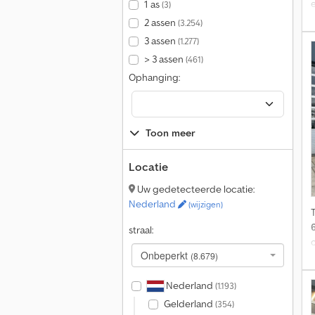
1 as
(3)
2 assen
(3.254)
3 assen
(1.277)
> 3 assen
(461)
Ophanging:
h
Toon meer
Locatie
Uw gedetecteerde locatie:
Nederland
(wijzigen)
straal:
Onbeperkt
(8.679)
Nederland
(1.193)
Gelderland
(354)