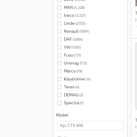
MAN
(4.328)
Iveco
(3.327)
Linde
(2.155)
Renault
(1.691)
r
DAF
(1.684)
VW
(1.491)
Fuso
(131)
Unimog
(113)
a
Marco
(19)
Kässbohrer
(4)
v
Terex
(4)
DEMAG
(2)
Spectra
(1)
Model:
a