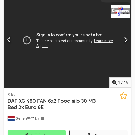
1
/
15
Silo
DAF
XG 480 FAN 6x2 Food silo 30 M3,
Bed 2x Euro 6E
Geffen
47 km