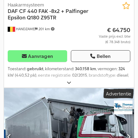
Haakarmsysteem
DAF
CF 440 FAK -8x2 + Palfinger
Epsilon Q180 Z95TR
€ 64.750
HANDZAME
201 km
Vaste prijs excl. btw
(€ 78.348 bruto)
Aanvragen
Bellen
Toestand:
gebruikt
, kilometerstand:
340.158 km
, vermogen:
324
kW (440,52 pk)
, eerste registratie:
02/2015
, brandstoftype:
diesel
,
bandenmaten:
385/65R22.5
, asconfiguratie:
8x2
, wielbasis:
3.900
mm
, brandstof:
diesel
, kleur:
rood
, soort overbrenging:
Advertentie
automatisch
, emissieklasse:
Euro 6
, ophanging:
staal-lucht
,
Bouwjaar:
2015
, Uitrusting:
aanhangwagenkoppeling,
airconditioning, elektrische raamverstelling, kraan
, Technische
informatie Aantal cilinders: 6 Motorinhoud: 10.837 cc Aandrijflijn
Aandrijving: Wiel Motormerk: DAF Asconfiguratie As 1:
Bandenmaat: 385/65R22.5; Ophanging: bladvering Dodey N
Uakopfx Abzeck As 2: Bandenmaat: 385/65R22,5; Dubbel