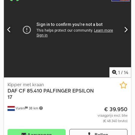
automatisch
, ophanging:
staal-lucht
, laadruimte inhoud:
37 m³
,
Bouwjaar:
2010
, bedrijfsturen:
999 h
, Uitrusting:
ABS,
aanhangwagenkoppeling, airconditioning, differentieelslot,
standkachel
, De vrachtwagen kan direct in gebruik worden
genomen. Huidige lading: meel, griesmeel. Ook mogelijk: graan
(lossing ook via bodemlosklep). Tevens geschikt voor houtpellets.
Voor vragen graag bellen. Djdpfx Abswv T Tcezock
1
/
14
Kipper met kraan
DAF
CF 85.410 PALFINGER EPSILON
17
€ 39.950
Vuren
38 km
vraagprijs excl. btw
(€ 48.340 bruto)
Aanvragen
Bellen