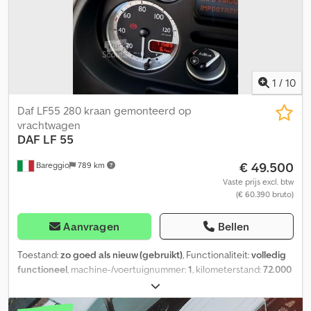
voorbehoud en onder voorbehoud van tussenverkoop.
1
/
10
Daf LF55 280 kraan gemonteerd op
vrachtwagen
DAF
LF 55
€ 49.500
Bareggio
789 km
Vaste prijs excl. btw
(€ 60.390 bruto)
Aanvragen
Bellen
Toestand:
zo goed als nieuw (gebruikt)
, Functionaliteit:
volledig
functioneel
, machine-/voertuignummer:
1
, kilometerstand:
72.000
km
, eerste registratie:
11/2012
, brandstoftype:
diesel
, maximaal
laadgewicht:
9.000 kg
, totaalgewicht:
16.000 kg
, bandenconditie: